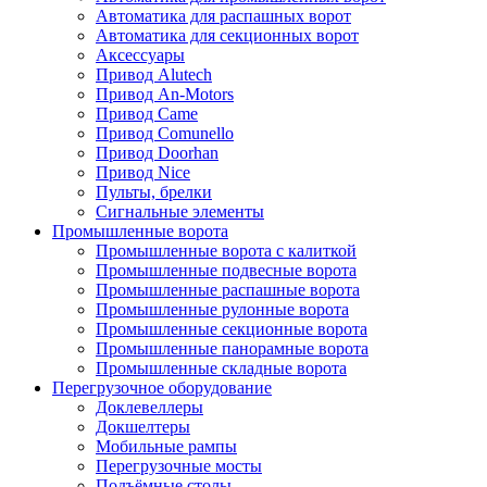
Автоматика для распашных ворот
Автоматика для секционных ворот
Аксессуары
Привод Alutech
Привод An-Motors
Привод Came
Привод Comunello
Привод Doorhan
Привод Nice
Пульты, брелки
Сигнальные элементы
Промышленные ворота
Промышленные ворота с калиткой
Промышленные подвесные ворота
Промышленные распашные ворота
Промышленные рулонные ворота
Промышленные секционные ворота
Промышленные панорамные ворота
Промышленные складные ворота
Перегрузочное оборудование
Доклевеллеры
Докшелтеры
Мобильные рампы
Перегрузочные мосты
Подъёмные столы