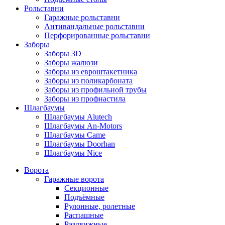
Рольставни
Гаражные рольставни
Антивандальные рольставни
Перфорированные рольставни
Заборы
Заборы 3D
Заборы жалюзи
Заборы из евроштакетника
Заборы из поликарбоната
Заборы из профильной трубы
Заборы из профнастила
Шлагбаумы
Шлагбаумы Alutech
Шлагбаумы An-Motors
Шлагбаумы Came
Шлагбаумы Doorhan
Шлагбаумы Nice
Ворота
Гаражные ворота
Секционные
Подъёмные
Рулонные, ролетные
Распашные
Раздвижные