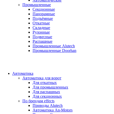
Автоматические
Промышленные
Секционные
Панорамные
Подъёмные
Откатные
Складные
Рулонные
Подвесные
Распашные
Промышленные Alutech
Промышленные Doorhan
Автоматика
Автоматика для ворот
Для откатных
Для промышленных
Для распашных
Для секционных
По брендам
effects
Приводы Alutech
Автоматика An-Motors