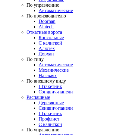
По управлению
Автоматические
По производителю
Doorhan
Alutech
Откатные ворота
Консольные
С калиткой
Алютех
Дорхан
По типу
Автоматические
Механические
На сваях
По внешнему виду
Штакетник
Сэндвич-панели
Распашные
Деревянные
Сендвич-панели
Штакетник
Профлист
С калиткой
По управлению