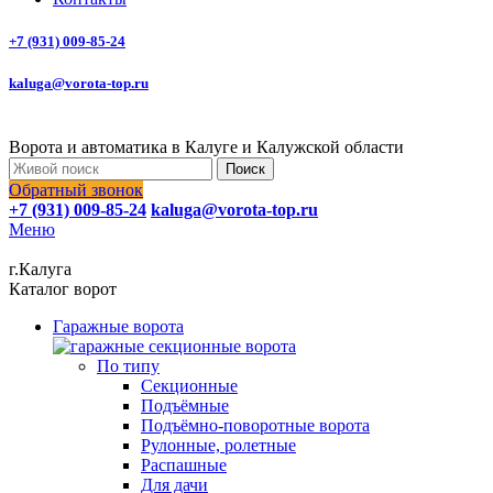
+7 (931) 009-85-24
kaluga@vorota-top.ru
Ворота и автоматика в Калуге и Калужской области
Поиск
Обратный звонок
+7 (931) 009-85-24
kaluga@vorota-top.ru
Меню
г.Калуга
Каталог ворот
Гаражные ворота
По типу
Секционные
Подъёмные
Подъёмно-поворотные ворота
Рулонные, ролетные
Распашные
Для дачи