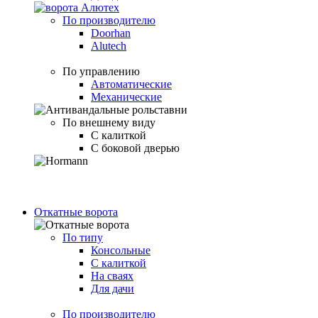
По производителю
Doorhan
Alutech
По управлению
Автоматические
Механические
По внешнему виду
С калиткой
С боковой дверью
Откатные ворота
По типу
Консольные
С калиткой
На сваях
Для дачи
По производителю