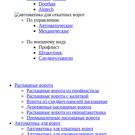
Doorhan
Alutech
По управлению
Автоматические
Механические
По внешнему виду
Профлист
Штакетник
Сэндвич-панели
Распашные ворота
Распашные ворота из профнастила
Распашные ворота с калиткой
Ворота из сэндвич панелей распашные
Деревянные распашные ворота
Распашные ворота из евроштакетника
Промышленные распашные ворота
Автоматика для ворот
Автоматика для откатных ворот
Автоматика для промышленных ворот