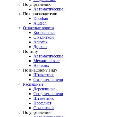
По управлению
Автоматические
По производителю
Doorhan
Alutech
Откатные ворота
Консольные
С калиткой
Алютех
Дорхан
По типу
Автоматические
Механические
На сваях
По внешнему виду
Штакетник
Сэндвич-панели
Распашные
Деревянные
Сендвич-панели
Штакетник
Профлист
С калиткой
По управлению