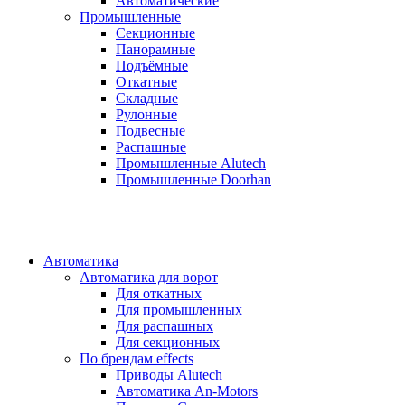
Автоматические
Промышленные
Секционные
Панорамные
Подъёмные
Откатные
Складные
Рулонные
Подвесные
Распашные
Промышленные Alutech
Промышленные Doorhan
Автоматика
Автоматика для ворот
Для откатных
Для промышленных
Для распашных
Для секционных
По брендам
effects
Приводы Alutech
Автоматика An-Motors