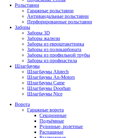
Рольставни
Гаражные рольставни
Антивандальные рольставни
Перфорированные рольставни
Заборы
Заборы 3D
Заборы жалюзи
Заборы из евроштакетника
Заборы из поликарбоната
Заборы из профильной трубы
Заборы из профнастила
Шлагбаумы
Шлагбаумы Alutech
Шлагбаумы An-Motors
Шлагбаумы Came
Шлагбаумы Doorhan
Шлагбаумы Nice
Ворота
Гаражные ворота
Секционные
Подъёмные
Рулонные, ролетные
Распашные
Раздвижные