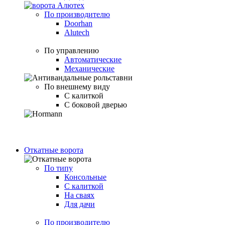
По производителю
Doorhan
Alutech
По управлению
Автоматические
Механические
По внешнему виду
С калиткой
С боковой дверью
Откатные ворота
По типу
Консольные
С калиткой
На сваях
Для дачи
По производителю