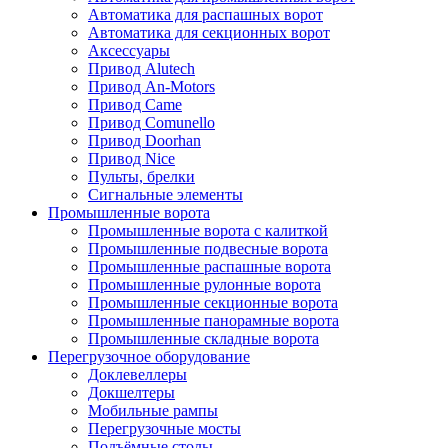
Автоматика для распашных ворот
Автоматика для секционных ворот
Аксессуары
Привод Alutech
Привод An-Motors
Привод Came
Привод Comunello
Привод Doorhan
Привод Nice
Пульты, брелки
Сигнальные элементы
Промышленные ворота
Промышленные ворота с калиткой
Промышленные подвесные ворота
Промышленные распашные ворота
Промышленные рулонные ворота
Промышленные секционные ворота
Промышленные панорамные ворота
Промышленные складные ворота
Перегрузочное оборудование
Доклевеллеры
Докшелтеры
Мобильные рампы
Перегрузочные мосты
Подъёмные столы