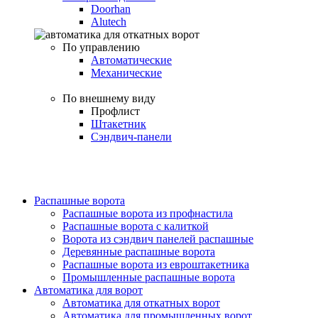
Doorhan
Alutech
По управлению
Автоматические
Механические
По внешнему виду
Профлист
Штакетник
Сэндвич-панели
Распашные ворота
Распашные ворота из профнастила
Распашные ворота с калиткой
Ворота из сэндвич панелей распашные
Деревянные распашные ворота
Распашные ворота из евроштакетника
Промышленные распашные ворота
Автоматика для ворот
Автоматика для откатных ворот
Автоматика для промышленных ворот