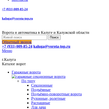
+7 (931) 009-85-24
kaluga@vorota-top.ru
Ворота и автоматика в Калуге и Калужской области
Поиск
Обратный звонок
+7 (931) 009-85-24
kaluga@vorota-top.ru
Меню
г.Калуга
Каталог ворот
Гаражные ворота
По типу
Секционные
Подъёмные
Подъёмно-поворотные ворота
Рулонные, ролетные
Распашные
Для дачи