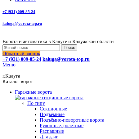
+7 (931) 009-85-24
kaluga@vorota-top.ru
Ворота и автоматика в Калуге и Калужской области
Поиск
Обратный звонок
+7 (931) 009-85-24
kaluga@vorota-top.ru
Меню
г.Калуга
Каталог ворот
Гаражные ворота
По типу
Секционные
Подъёмные
Подъёмно-поворотные ворота
Рулонные, ролетные
Распашные
Для дачи