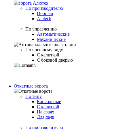
По производителю
Doorhan
Alutech
По управлению
Автоматические
Механические
По внешнему виду
С калиткой
С боковой дверью
Откатные ворота
По типу
Консольные
С калиткой
На сваях
Для дачи
По производителю