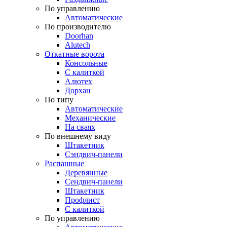
По управлению
Автоматические
По производителю
Doorhan
Alutech
Откатные ворота
Консольные
С калиткой
Алютех
Дорхан
По типу
Автоматические
Механические
На сваях
По внешнему виду
Штакетник
Сэндвич-панели
Распашные
Деревянные
Сендвич-панели
Штакетник
Профлист
С калиткой
По управлению