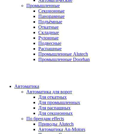
Автоматические
Промышленные
Секционные
Панорамные
Подъёмные
Откатные
Складные
Рулонные
Подвесные
Распашные
Промышленные Alutech
Промышленные Doorhan
Автоматика
Автоматика для ворот
Для откатных
Для промышленных
Для распашных
Для секционных
По брендам
effects
Приводы Alutech
Автоматика An-Motors