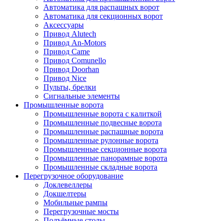
Автоматика для распашных ворот
Автоматика для секционных ворот
Аксессуары
Привод Alutech
Привод An-Motors
Привод Came
Привод Comunello
Привод Doorhan
Привод Nice
Пульты, брелки
Сигнальные элементы
Промышленные ворота
Промышленные ворота с калиткой
Промышленные подвесные ворота
Промышленные распашные ворота
Промышленные рулонные ворота
Промышленные секционные ворота
Промышленные панорамные ворота
Промышленные складные ворота
Перегрузочное оборудование
Доклевеллеры
Докшелтеры
Мобильные рампы
Перегрузочные мосты
Подъёмные столы