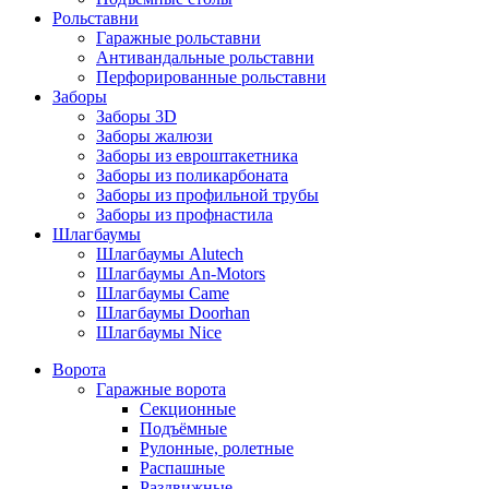
Рольставни
Гаражные рольставни
Антивандальные рольставни
Перфорированные рольставни
Заборы
Заборы 3D
Заборы жалюзи
Заборы из евроштакетника
Заборы из поликарбоната
Заборы из профильной трубы
Заборы из профнастила
Шлагбаумы
Шлагбаумы Alutech
Шлагбаумы An-Motors
Шлагбаумы Came
Шлагбаумы Doorhan
Шлагбаумы Nice
Ворота
Гаражные ворота
Секционные
Подъёмные
Рулонные, ролетные
Распашные
Раздвижные