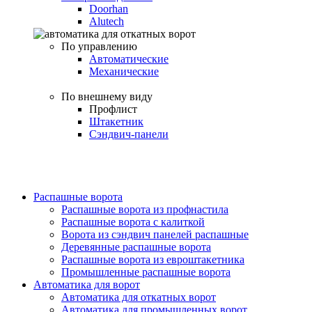
Doorhan
Alutech
По управлению
Автоматические
Механические
По внешнему виду
Профлист
Штакетник
Сэндвич-панели
Распашные ворота
Распашные ворота из профнастила
Распашные ворота с калиткой
Ворота из сэндвич панелей распашные
Деревянные распашные ворота
Распашные ворота из евроштакетника
Промышленные распашные ворота
Автоматика для ворот
Автоматика для откатных ворот
Автоматика для промышленных ворот