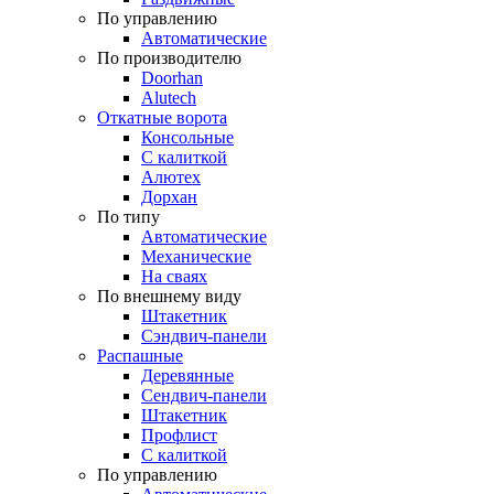
По управлению
Автоматические
По производителю
Doorhan
Alutech
Откатные ворота
Консольные
С калиткой
Алютех
Дорхан
По типу
Автоматические
Механические
На сваях
По внешнему виду
Штакетник
Сэндвич-панели
Распашные
Деревянные
Сендвич-панели
Штакетник
Профлист
С калиткой
По управлению