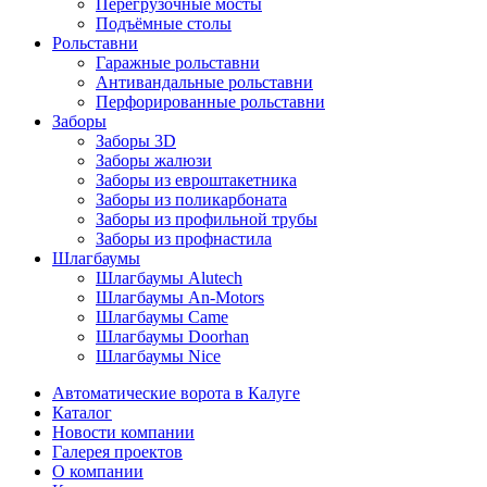
Перегрузочные мосты
Подъёмные столы
Рольставни
Гаражные рольставни
Антивандальные рольставни
Перфорированные рольставни
Заборы
Заборы 3D
Заборы жалюзи
Заборы из евроштакетника
Заборы из поликарбоната
Заборы из профильной трубы
Заборы из профнастила
Шлагбаумы
Шлагбаумы Alutech
Шлагбаумы An-Motors
Шлагбаумы Came
Шлагбаумы Doorhan
Шлагбаумы Nice
Автоматические ворота в Калуге
Каталог
Новости компании
Галерея проектов
О компании