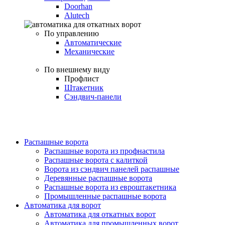
Doorhan
Alutech
По управлению
Автоматические
Механические
По внешнему виду
Профлист
Штакетник
Сэндвич-панели
Распашные ворота
Распашные ворота из профнастила
Распашные ворота с калиткой
Ворота из сэндвич панелей распашные
Деревянные распашные ворота
Распашные ворота из евроштакетника
Промышленные распашные ворота
Автоматика для ворот
Автоматика для откатных ворот
Автоматика для промышленных ворот