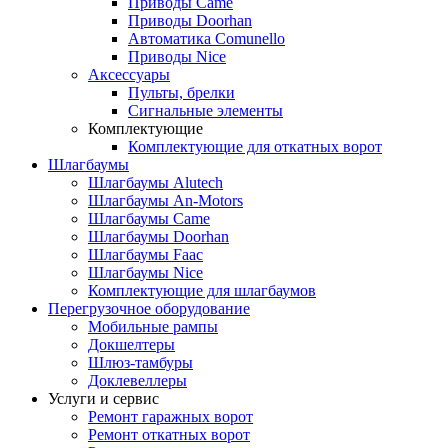
Приводы Came
Приводы Doorhan
Автоматика Comunello
Приводы Nice
Аксессуары
Пульты, брелки
Сигнальные элементы
Комплектующие
Комплектующие для откатных ворот
Шлагбаумы
Шлагбаумы Alutech
Шлагбаумы An-Motors
Шлагбаумы Came
Шлагбаумы Doorhan
Шлагбаумы Faac
Шлагбаумы Nice
Комплектующие для шлагбаумов
Перегрузочное оборудование
Мобильные рампы
Докшелтеры
Шлюз-тамбуры
Доклевеллеры
Услуги и сервис
Ремонт гаражных ворот
Ремонт откатных ворот