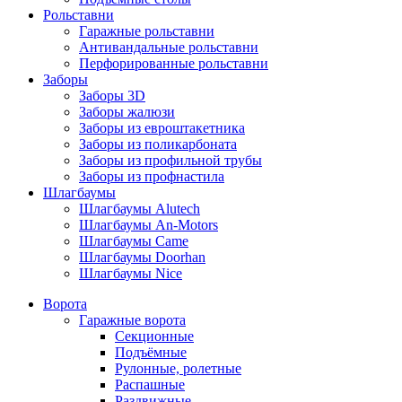
Рольставни
Гаражные рольставни
Антивандальные рольставни
Перфорированные рольставни
Заборы
Заборы 3D
Заборы жалюзи
Заборы из евроштакетника
Заборы из поликарбоната
Заборы из профильной трубы
Заборы из профнастила
Шлагбаумы
Шлагбаумы Alutech
Шлагбаумы An-Motors
Шлагбаумы Came
Шлагбаумы Doorhan
Шлагбаумы Nice
Ворота
Гаражные ворота
Секционные
Подъёмные
Рулонные, ролетные
Распашные
Раздвижные