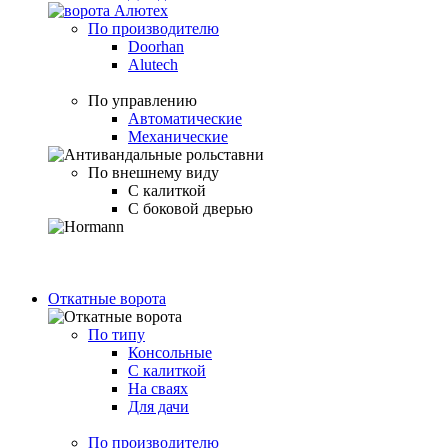
По производителю
Doorhan
Alutech
По управлению
Автоматические
Механические
По внешнему виду
С калиткой
С боковой дверью
Откатные ворота
По типу
Консольные
С калиткой
На сваях
Для дачи
По производителю