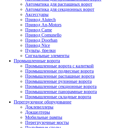
Автоматика для распашных ворот
Автоматика для секционных ворот
Аксессуары
Привод Alutech
Привод An-Motors
Привод Came
Привод Comunello
Привод Doorhan
Привод Nice
Пульты, брелки
Сигнальные элементы
Промышленные ворота
Промышленные ворота с калиткой
Промышленные подвесные ворота
Промышленные распашные ворота
Промышленные рулонные ворота
Промышленные секционные ворота
Промышленные панорамные ворота
Промышленные складные ворота
Перегрузочное оборудование
Доклевеллеры
Докшелтеры
Мобильные рампы
Перегрузочные мосты
Подъёмные столы