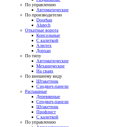
По управлению
Автоматические
По производителю
Doorhan
Alutech
Откатные ворота
Консольные
С калиткой
Алютех
Дорхан
По типу
Автоматические
Механические
На сваях
По внешнему виду
Штакетник
Сэндвич-панели
Распашные
Деревянные
Сендвич-панели
Штакетник
Профлист
С калиткой
По управлению