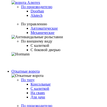
По производителю
Doorhan
Alutech
По управлению
Автоматические
Механические
По внешнему виду
С калиткой
С боковой дверью
Откатные ворота
По типу
Консольные
С калиткой
На сваях
Для дачи
По производителю