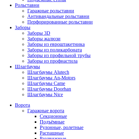
Рольставни
Гаражные рольставни
Антивандальные рольставни
Перфорированные рольставни
Заборы
Заборы 3D
Заборы жалюзи
Заборы из евроштакетника
Заборы из поликарбоната
Заборы из профильной трубы
Заборы из профнастила
Шлагбаумы
Шлагбаумы Alutech
Шлагбаумы An-Motors
Шлагбаумы Came
Шлагбаумы Doorhan
Шлагбаумы Nice
Ворота
Гаражные ворота
Секционные
Подъёмные
Рулонные, ролетные
Распашные
Раздвижные