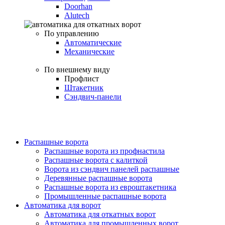
Doorhan
Alutech
По управлению
Автоматические
Механические
По внешнему виду
Профлист
Штакетник
Сэндвич-панели
Распашные ворота
Распашные ворота из профнастила
Распашные ворота с калиткой
Ворота из сэндвич панелей распашные
Деревянные распашные ворота
Распашные ворота из евроштакетника
Промышленные распашные ворота
Автоматика для ворот
Автоматика для откатных ворот
Автоматика для промышленных ворот