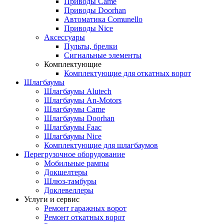
Приводы Came
Приводы Doorhan
Автоматика Comunello
Приводы Nice
Аксессуары
Пульты, брелки
Сигнальные элементы
Комплектующие
Комплектующие для откатных ворот
Шлагбаумы
Шлагбаумы Alutech
Шлагбаумы An-Motors
Шлагбаумы Came
Шлагбаумы Doorhan
Шлагбаумы Faac
Шлагбаумы Nice
Комплектующие для шлагбаумов
Перегрузочное оборудование
Мобильные рампы
Докшелтеры
Шлюз-тамбуры
Доклевеллеры
Услуги и сервис
Ремонт гаражных ворот
Ремонт откатных ворот