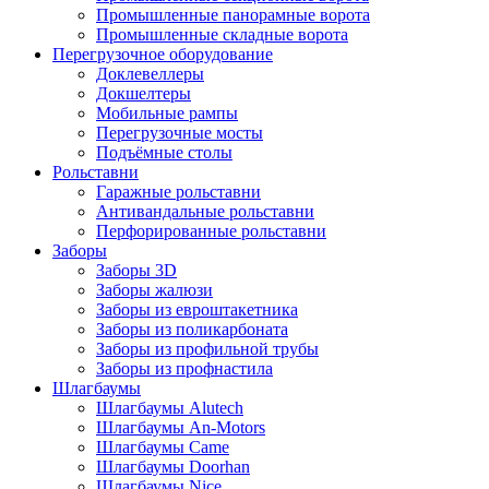
Промышленные панорамные ворота
Промышленные складные ворота
Перегрузочное оборудование
Доклевеллеры
Докшелтеры
Мобильные рампы
Перегрузочные мосты
Подъёмные столы
Рольставни
Гаражные рольставни
Антивандальные рольставни
Перфорированные рольставни
Заборы
Заборы 3D
Заборы жалюзи
Заборы из евроштакетника
Заборы из поликарбоната
Заборы из профильной трубы
Заборы из профнастила
Шлагбаумы
Шлагбаумы Alutech
Шлагбаумы An-Motors
Шлагбаумы Came
Шлагбаумы Doorhan
Шлагбаумы Nice