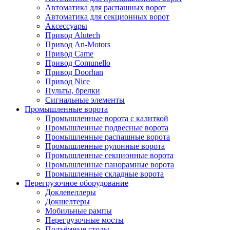
Автоматика для распашных ворот
Автоматика для секционных ворот
Аксессуары
Привод Alutech
Привод An-Motors
Привод Came
Привод Comunello
Привод Doorhan
Привод Nice
Пульты, брелки
Сигнальные элементы
Промышленные ворота
Промышленные ворота с калиткой
Промышленные подвесные ворота
Промышленные распашные ворота
Промышленные рулонные ворота
Промышленные секционные ворота
Промышленные панорамные ворота
Промышленные складные ворота
Перегрузочное оборудование
Доклевеллеры
Докшелтеры
Мобильные рампы
Перегрузочные мосты
Подъёмные столы