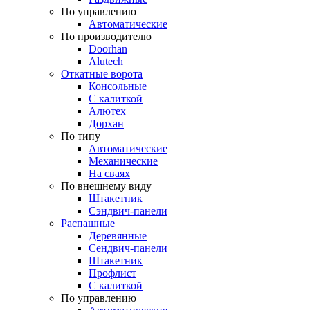
По управлению
Автоматические
По производителю
Doorhan
Alutech
Откатные ворота
Консольные
С калиткой
Алютех
Дорхан
По типу
Автоматические
Механические
На сваях
По внешнему виду
Штакетник
Сэндвич-панели
Распашные
Деревянные
Сендвич-панели
Штакетник
Профлист
С калиткой
По управлению