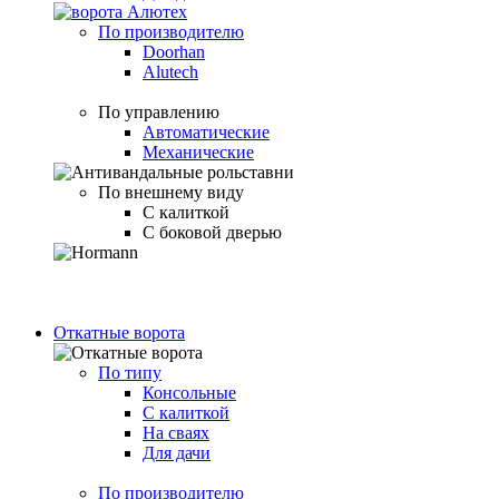
По производителю
Doorhan
Alutech
По управлению
Автоматические
Механические
По внешнему виду
С калиткой
С боковой дверью
Откатные ворота
По типу
Консольные
С калиткой
На сваях
Для дачи
По производителю