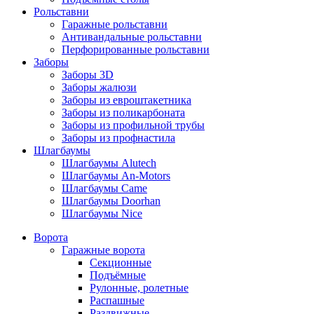
Рольставни
Гаражные рольставни
Антивандальные рольставни
Перфорированные рольставни
Заборы
Заборы 3D
Заборы жалюзи
Заборы из евроштакетника
Заборы из поликарбоната
Заборы из профильной трубы
Заборы из профнастила
Шлагбаумы
Шлагбаумы Alutech
Шлагбаумы An-Motors
Шлагбаумы Came
Шлагбаумы Doorhan
Шлагбаумы Nice
Ворота
Гаражные ворота
Секционные
Подъёмные
Рулонные, ролетные
Распашные
Раздвижные