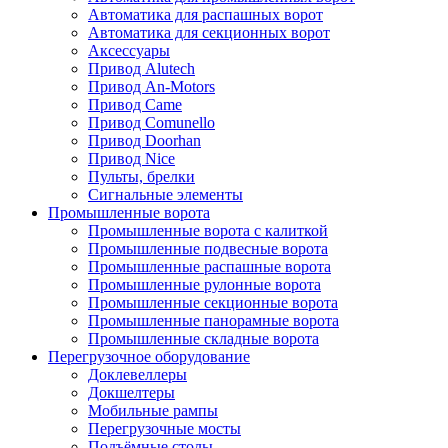
Автоматика для распашных ворот
Автоматика для секционных ворот
Аксессуары
Привод Alutech
Привод An-Motors
Привод Came
Привод Comunello
Привод Doorhan
Привод Nice
Пульты, брелки
Сигнальные элементы
Промышленные ворота
Промышленные ворота с калиткой
Промышленные подвесные ворота
Промышленные распашные ворота
Промышленные рулонные ворота
Промышленные секционные ворота
Промышленные панорамные ворота
Промышленные складные ворота
Перегрузочное оборудование
Доклевеллеры
Докшелтеры
Мобильные рампы
Перегрузочные мосты
Подъёмные столы