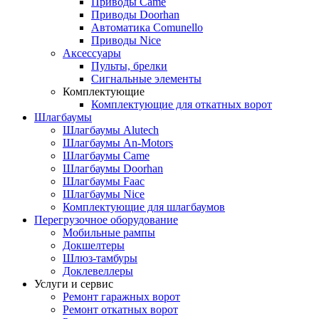
Приводы Came
Приводы Doorhan
Автоматика Comunello
Приводы Nice
Аксессуары
Пульты, брелки
Сигнальные элементы
Комплектующие
Комплектующие для откатных ворот
Шлагбаумы
Шлагбаумы Alutech
Шлагбаумы An-Motors
Шлагбаумы Came
Шлагбаумы Doorhan
Шлагбаумы Faac
Шлагбаумы Nice
Комплектующие для шлагбаумов
Перегрузочное оборудование
Мобильные рампы
Докшелтеры
Шлюз-тамбуры
Доклевеллеры
Услуги и сервис
Ремонт гаражных ворот
Ремонт откатных ворот