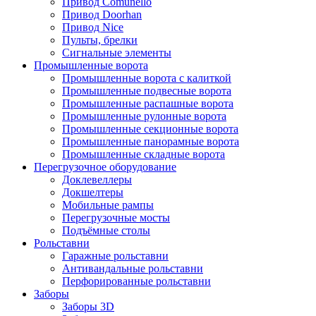
Привод Comunello
Привод Doorhan
Привод Nice
Пульты, брелки
Сигнальные элементы
Промышленные ворота
Промышленные ворота с калиткой
Промышленные подвесные ворота
Промышленные распашные ворота
Промышленные рулонные ворота
Промышленные секционные ворота
Промышленные панорамные ворота
Промышленные складные ворота
Перегрузочное оборудование
Доклевеллеры
Докшелтеры
Мобильные рампы
Перегрузочные мосты
Подъёмные столы
Рольставни
Гаражные рольставни
Антивандальные рольставни
Перфорированные рольставни
Заборы
Заборы 3D