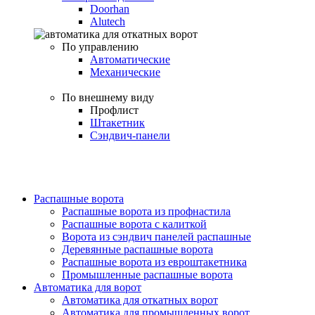
Doorhan
Alutech
По управлению
Автоматические
Механические
По внешнему виду
Профлист
Штакетник
Сэндвич-панели
Распашные ворота
Распашные ворота из профнастила
Распашные ворота с калиткой
Ворота из сэндвич панелей распашные
Деревянные распашные ворота
Распашные ворота из евроштакетника
Промышленные распашные ворота
Автоматика для ворот
Автоматика для откатных ворот
Автоматика для промышленных ворот