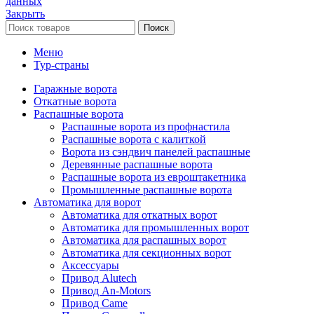
данных
Закрыть
Поиск
Меню
Тур-страны
Гаражные ворота
Откатные ворота
Распашные ворота
Распашные ворота из профнастила
Распашные ворота с калиткой
Ворота из сэндвич панелей распашные
Деревянные распашные ворота
Распашные ворота из евроштакетника
Промышленные распашные ворота
Автоматика для ворот
Автоматика для откатных ворот
Автоматика для промышленных ворот
Автоматика для распашных ворот
Автоматика для секционных ворот
Аксессуары
Привод Alutech
Привод An-Motors
Привод Came