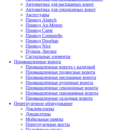
Автоматика для распашных ворот
Автоматика для секционных ворот
Аксессуары
Привод Alutech
Привод An-Motors
Привод Came
Привод Comunello
Привод Doorhan
Привод Nice
Пульты, брелки
Сигнальные элементы
Промышленные ворота
Промышленные ворота с калиткой
Промышленные подвесные ворота
Промышленные распашные ворота
Промышленные рулонные ворота
Промышленные секционные ворота
Промышленные панорамные ворота
Промышленные складные ворота
Перегрузочное оборудование
Доклевеллеры
Докшелтеры
Мобильные рампы
Перегрузочные мосты
Подъёмные столы