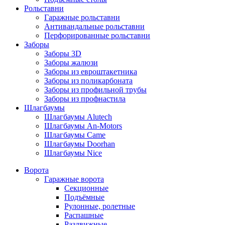
Рольставни
Гаражные рольставни
Антивандальные рольставни
Перфорированные рольставни
Заборы
Заборы 3D
Заборы жалюзи
Заборы из евроштакетника
Заборы из поликарбоната
Заборы из профильной трубы
Заборы из профнастила
Шлагбаумы
Шлагбаумы Alutech
Шлагбаумы An-Motors
Шлагбаумы Came
Шлагбаумы Doorhan
Шлагбаумы Nice
Ворота
Гаражные ворота
Секционные
Подъёмные
Рулонные, ролетные
Распашные
Раздвижные