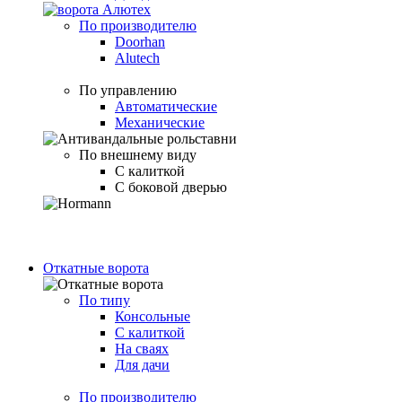
По производителю
Doorhan
Alutech
По управлению
Автоматические
Механические
По внешнему виду
С калиткой
С боковой дверью
Откатные ворота
По типу
Консольные
С калиткой
На сваях
Для дачи
По производителю