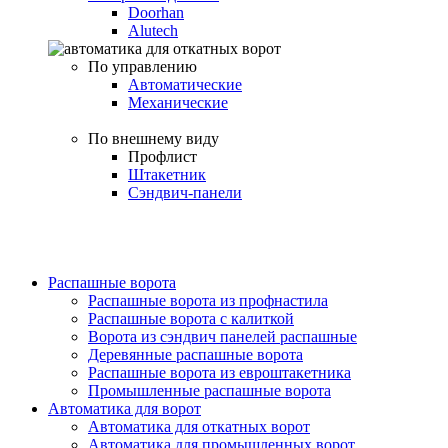
Doorhan
Alutech
По управлению
Автоматические
Механические
По внешнему виду
Профлист
Штакетник
Сэндвич-панели
Распашные ворота
Распашные ворота из профнастила
Распашные ворота с калиткой
Ворота из сэндвич панелей распашные
Деревянные распашные ворота
Распашные ворота из евроштакетника
Промышленные распашные ворота
Автоматика для ворот
Автоматика для откатных ворот
Автоматика для промышленных ворот