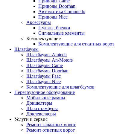
Приводы Came
Приводы Doorhan
Автоматика Comunello
Приводы Nice
Аксессуары
Пульты, брелки
Сигнальные элементы
Комплектующие
Комплектующие для откатных ворот
Шлагбаумы
Шлагбаумы Alutech
Шлагбаумы An-Motors
Шлагбаумы Came
Шлагбаумы Doorhan
Шлагбаумы Faac
Шлагбаумы Nice
Комплектующие для шлагбаумов
Перегрузочное оборудование
Мобильные рампы
Докшелтеры
Шлюз-тамбуры
Доклевеллеры
Услуги и сервис
Ремонт гаражных ворот
Ремонт откатных ворот