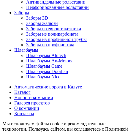
Антивандальные рольставни
Перфорированные рольставни
Заборы
Заборы 3D
Заборы жалюзи
Заборы из евроштакетника
Заборы из поликарбоната
Заборы из профильной трубы
Заборы из профнастила
Шлагбаумы
Шлагбаумы Alutech
Шлагбаумы An-Motors
Шлагбаумы Came
Шлагбаумы Doorhan
Шлагбаумы Nice
Автоматические ворота в Калуге
Каталог
Новости компании
Галерея проектов
О компании
Контакты
Мы используем файлы cookie и рекомендательные
технологии. Пользуясь сайтом, вы соглашаетесь с Политикой