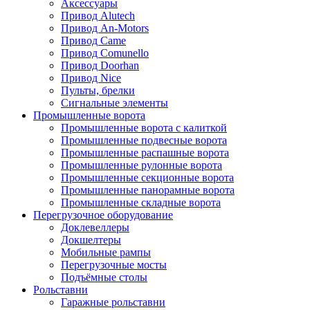
Аксессуары
Привод Alutech
Привод An-Motors
Привод Came
Привод Comunello
Привод Doorhan
Привод Nice
Пульты, брелки
Сигнальные элементы
Промышленные ворота
Промышленные ворота с калиткой
Промышленные подвесные ворота
Промышленные распашные ворота
Промышленные рулонные ворота
Промышленные секционные ворота
Промышленные панорамные ворота
Промышленные складные ворота
Перегрузочное оборудование
Доклевеллеры
Докшелтеры
Мобильные рампы
Перегрузочные мосты
Подъёмные столы
Рольставни
Гаражные рольставни