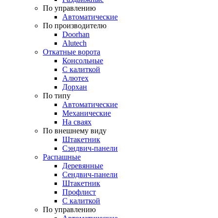
По управлению
Автоматические
По производителю
Doorhan
Alutech
Откатные ворота
Консольные
С калиткой
Алютех
Дорхан
По типу
Автоматические
Механические
На сваях
По внешнему виду
Штакетник
Сэндвич-панели
Распашные
Деревянные
Сендвич-панели
Штакетник
Профлист
С калиткой
По управлению