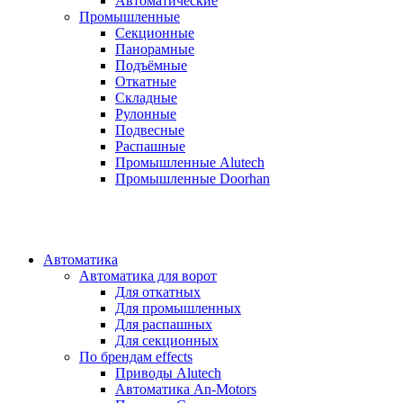
Автоматические
Промышленные
Секционные
Панорамные
Подъёмные
Откатные
Складные
Рулонные
Подвесные
Распашные
Промышленные Alutech
Промышленные Doorhan
Автоматика
Автоматика для ворот
Для откатных
Для промышленных
Для распашных
Для секционных
По брендам
effects
Приводы Alutech
Автоматика An-Motors