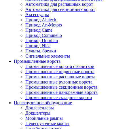
Автоматика для распашных ворот
Автоматика для секционных ворот
Аксессуары
Привод Alutech
Привод An-Motors
Привод Came
Привод Comunello
Привод Doorhan
Привод Nice
Пульты, брелки
Сигнальные элементы
Промышленные ворота
Промышленные ворота с калиткой
Промышленные подвесные ворота
Промышленные распашные ворота
Промышленные рулонные ворота
Промышленные секционные ворота
Промышленные панорамные ворота
Промышленные складные ворота
Перегрузочное оборудование
Доклевеллеры
Докшелтеры
Мобильные рампы
Перегрузочные мосты
Подъёмные столы