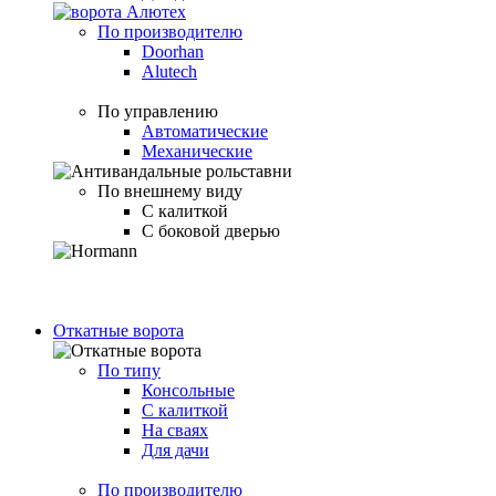
По производителю
Doorhan
Alutech
По управлению
Автоматические
Механические
По внешнему виду
С калиткой
С боковой дверью
Откатные ворота
По типу
Консольные
С калиткой
На сваях
Для дачи
По производителю