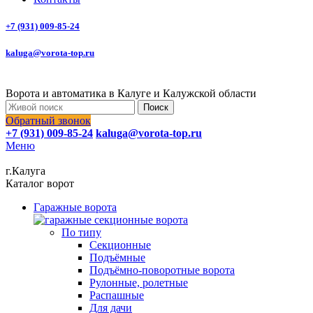
+7 (931) 009-85-24
kaluga@vorota-top.ru
Ворота и автоматика в Калуге и Калужской области
Поиск
Обратный звонок
+7 (931) 009-85-24
kaluga@vorota-top.ru
Меню
г.Калуга
Каталог ворот
Гаражные ворота
По типу
Секционные
Подъёмные
Подъёмно-поворотные ворота
Рулонные, ролетные
Распашные
Для дачи