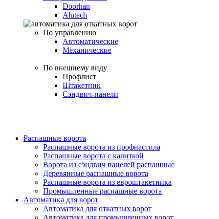
Doorhan
Alutech
По управлению
Автоматические
Механические
По внешнему виду
Профлист
Штакетник
Сэндвич-панели
Распашные ворота
Распашные ворота из профнастила
Распашные ворота с калиткой
Ворота из сэндвич панелей распашные
Деревянные распашные ворота
Распашные ворота из евроштакетника
Промышленные распашные ворота
Автоматика для ворот
Автоматика для откатных ворот
Автоматика для промышленных ворот