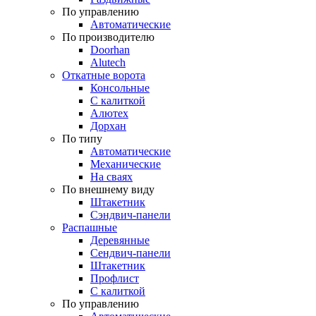
По управлению
Автоматические
По производителю
Doorhan
Alutech
Откатные ворота
Консольные
С калиткой
Алютех
Дорхан
По типу
Автоматические
Механические
На сваях
По внешнему виду
Штакетник
Сэндвич-панели
Распашные
Деревянные
Сендвич-панели
Штакетник
Профлист
С калиткой
По управлению