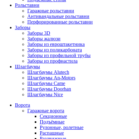
Рольставни
Гаражные рольставни
Антивандальные рольставни
Перфорированные рольставни
Заборы
Заборы 3D
Заборы жалюзи
Заборы из евроштакетника
Заборы из поликарбоната
Заборы из профильной трубы
Заборы из профнастила
Шлагбаумы
Шлагбаумы Alutech
Шлагбаумы An-Motors
Шлагбаумы Came
Шлагбаумы Doorhan
Шлагбаумы Nice
Ворота
Гаражные ворота
Секционные
Подъёмные
Рулонные, ролетные
Распашные
Раздвижные