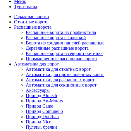
Меню
Тур-страны
Гаражные ворота
Откатные ворота
Распашные ворота
Распашные ворота из профнастила
Распашные ворота с калиткой
Ворота из сэндвич панелей распашные
Деревянные распашные ворота
Распашные ворота из евроштакетника
Промышленные распашные ворота
Автоматика для ворот
Автоматика для откатных ворот
Автоматика для промышленных ворот
Автоматика для распашных ворот
Автоматика для секционных ворот
Аксессуары
Привод Alutech
Привод An-Motors
Привод Came
Привод Comunello
Привод Doorhan
Привод Nice
Пульты, брелки