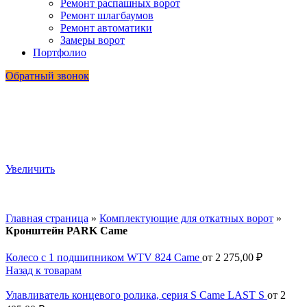
Ремонт распашных ворот
Ремонт шлагбаумов
Ремонт автоматики
Замеры ворот
Портфолио
Обратный звонок
Увеличить
Главная страница
»
Комплектующие для откатных ворот
»
Кронштейн PARK Came
Колесо с 1 подшипником WTV 824 Came
от
2 275,00
₽
Назад к товарам
Улавливатель концевого ролика, серия S Came LAST S
от
2