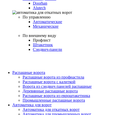
Doorhan
Alutech
По управлению
Автоматические
Механические
По внешнему виду
Профлист
Штакетник
Сэндвич-панели
Распашные ворота
Распашные ворота из профнастила
Распашные ворота с калиткой
Ворота из сэндвич панелей распашные
Деревянные распашные ворота
Распашные ворота из евроштакетника
Промышленные распашные ворота
Автоматика для ворот
Автоматика для откатных ворот
Автоматика для промышленных ворот