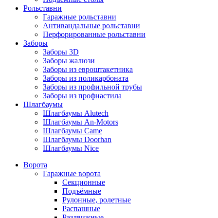
Рольставни
Гаражные рольставни
Антивандальные рольставни
Перфорированные рольставни
Заборы
Заборы 3D
Заборы жалюзи
Заборы из евроштакетника
Заборы из поликарбоната
Заборы из профильной трубы
Заборы из профнастила
Шлагбаумы
Шлагбаумы Alutech
Шлагбаумы An-Motors
Шлагбаумы Came
Шлагбаумы Doorhan
Шлагбаумы Nice
Ворота
Гаражные ворота
Секционные
Подъёмные
Рулонные, ролетные
Распашные
Раздвижные