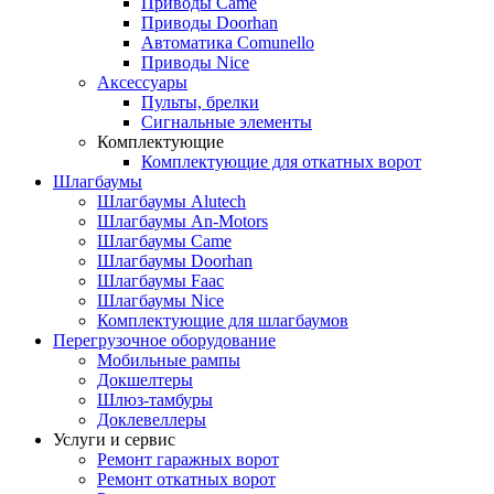
Приводы Came
Приводы Doorhan
Автоматика Comunello
Приводы Nice
Аксессуары
Пульты, брелки
Сигнальные элементы
Комплектующие
Комплектующие для откатных ворот
Шлагбаумы
Шлагбаумы Alutech
Шлагбаумы An-Motors
Шлагбаумы Came
Шлагбаумы Doorhan
Шлагбаумы Faac
Шлагбаумы Nice
Комплектующие для шлагбаумов
Перегрузочное оборудование
Мобильные рампы
Докшелтеры
Шлюз-тамбуры
Доклевеллеры
Услуги и сервис
Ремонт гаражных ворот
Ремонт откатных ворот