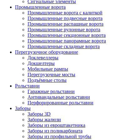
Сигнальные элементы
Промышленные ворота
Промышленные ворота с калиткой
Промышленные подвесные ворота
Промышленные распашные ворота
Промышленные рулонные ворота
Промышленные секционные ворота
Промышленные панорамные ворота
Промышленные складные ворота
Перегрузочное оборудование
Доклевеллеры
Докшелтеры
Мобильные рампы
Перегрузочные мосты
Подъёмные столы
Рольставни
Гаражные рольставни
Антивандальные рольставни
Перфорированные рольставни
Заборы
Заборы 3D
Заборы жалюзи
Заборы из евроштакетника
Заборы из поликарбоната
Заборы из профильной трубы