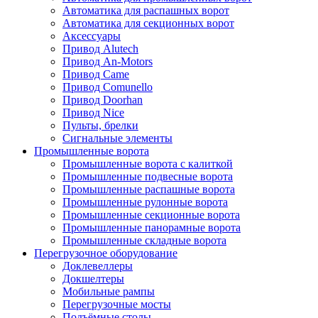
Автоматика для распашных ворот
Автоматика для секционных ворот
Аксессуары
Привод Alutech
Привод An-Motors
Привод Came
Привод Comunello
Привод Doorhan
Привод Nice
Пульты, брелки
Сигнальные элементы
Промышленные ворота
Промышленные ворота с калиткой
Промышленные подвесные ворота
Промышленные распашные ворота
Промышленные рулонные ворота
Промышленные секционные ворота
Промышленные панорамные ворота
Промышленные складные ворота
Перегрузочное оборудование
Доклевеллеры
Докшелтеры
Мобильные рампы
Перегрузочные мосты
Подъёмные столы