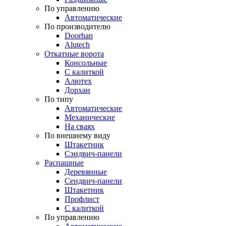
По управлению
Автоматические
По производителю
Doorhan
Alutech
Откатные ворота
Консольные
С калиткой
Алютех
Дорхан
По типу
Автоматические
Механические
На сваях
По внешнему виду
Штакетник
Сэндвич-панели
Распашные
Деревянные
Сендвич-панели
Штакетник
Профлист
С калиткой
По управлению