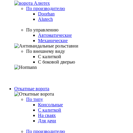
По производителю
Doorhan
Alutech
По управлению
Автоматические
Механические
По внешнему виду
С калиткой
С боковой дверью
Откатные ворота
По типу
Консольные
С калиткой
На сваях
Для дачи
По производителю