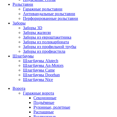
Рольставни
Гаражные рольставни
Антивандальные рольставни
Перфорированные рольставни
Заборы
Заборы 3D
Заборы жалюзи
Заборы из евроштакетника
Заборы из поликарбоната
Заборы из профильной трубы
Заборы из профнастила
Шлагбаумы
Шлагбаумы Alutech
Шлагбаумы An-Motors
Шлагбаумы Came
Шлагбаумы Doorhan
Шлагбаумы Nice
Ворота
Гаражные ворота
Секционные
Подъёмные
Рулонные, ролетные
Распашные
Раздвижные