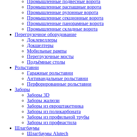
Промышленные подвесные ворота
Промышленные распашные ворота
Промышленные рулонные ворота
Промышленные секционные ворота
Промышленные панорамные ворота
Промышленные складные ворота
Перегрузочное оборудование
Доклевеллеры
Докшелтеры
Мобильные рампы
Перегрузочные мосты
Подъёмные столы
Рольставни
Гаражные рольставни
Антивандальные рольставни
Перфорированные рольставни
Заборы
Заборы 3D
Заборы жалюзи
Заборы из евроштакетника
Заборы из поликарбоната
Заборы из профильной трубы
Заборы из профнастила
Шлагбаумы
Шлагбаумы Alutech