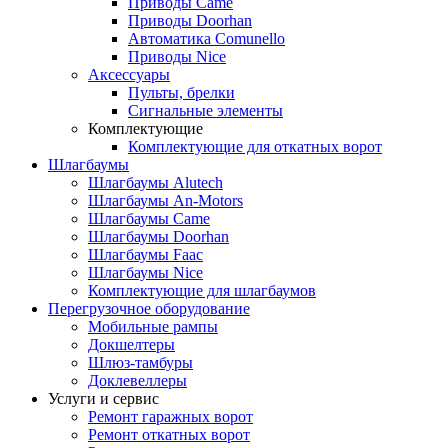
Приводы Came
Приводы Doorhan
Автоматика Comunello
Приводы Nice
Аксессуары
Пульты, брелки
Сигнальные элементы
Комплектующие
Комплектующие для откатных ворот
Шлагбаумы
Шлагбаумы Alutech
Шлагбаумы An-Motors
Шлагбаумы Came
Шлагбаумы Doorhan
Шлагбаумы Faac
Шлагбаумы Nice
Комплектующие для шлагбаумов
Перегрузочное оборудование
Мобильные рампы
Докшелтеры
Шлюз-тамбуры
Доклевеллеры
Услуги и сервис
Ремонт гаражных ворот
Ремонт откатных ворот