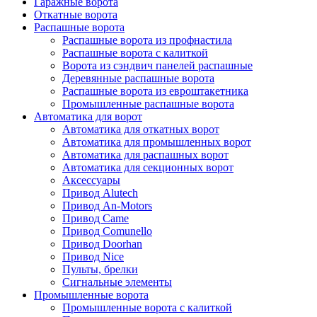
Гаражные ворота
Откатные ворота
Распашные ворота
Распашные ворота из профнастила
Распашные ворота с калиткой
Ворота из сэндвич панелей распашные
Деревянные распашные ворота
Распашные ворота из евроштакетника
Промышленные распашные ворота
Автоматика для ворот
Автоматика для откатных ворот
Автоматика для промышленных ворот
Автоматика для распашных ворот
Автоматика для секционных ворот
Аксессуары
Привод Alutech
Привод An-Motors
Привод Came
Привод Comunello
Привод Doorhan
Привод Nice
Пульты, брелки
Сигнальные элементы
Промышленные ворота
Промышленные ворота с калиткой