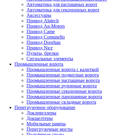
Автоматика для распашных ворот
Автоматика для секционных ворот
Аксессуары
Привод Alutech
Привод An-Motors
Привод Came
Привод Comunello
Привод Doorhan
Привод Nice
Пульты, брелки
Сигнальные элементы
Промышленные ворота
Промышленные ворота с калиткой
Промышленные подвесные ворота
Промышленные распашные ворота
Промышленные рулонные ворота
Промышленные секционные ворота
Промышленные панорамные ворота
Промышленные складные ворота
Перегрузочное оборудование
Доклевеллеры
Докшелтеры
Мобильные рампы
Перегрузочные мосты
Подъёмные столы