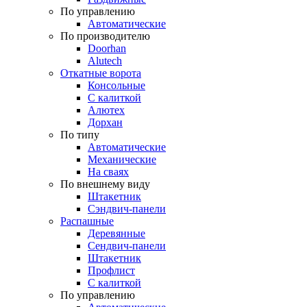
По управлению
Автоматические
По производителю
Doorhan
Alutech
Откатные ворота
Консольные
С калиткой
Алютех
Дорхан
По типу
Автоматические
Механические
На сваях
По внешнему виду
Штакетник
Сэндвич-панели
Распашные
Деревянные
Сендвич-панели
Штакетник
Профлист
С калиткой
По управлению