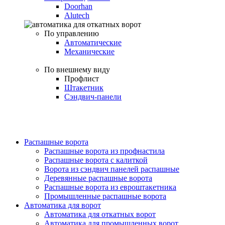
Doorhan
Alutech
По управлению
Автоматические
Механические
По внешнему виду
Профлист
Штакетник
Сэндвич-панели
Распашные ворота
Распашные ворота из профнастила
Распашные ворота с калиткой
Ворота из сэндвич панелей распашные
Деревянные распашные ворота
Распашные ворота из евроштакетника
Промышленные распашные ворота
Автоматика для ворот
Автоматика для откатных ворот
Автоматика для промышленных ворот