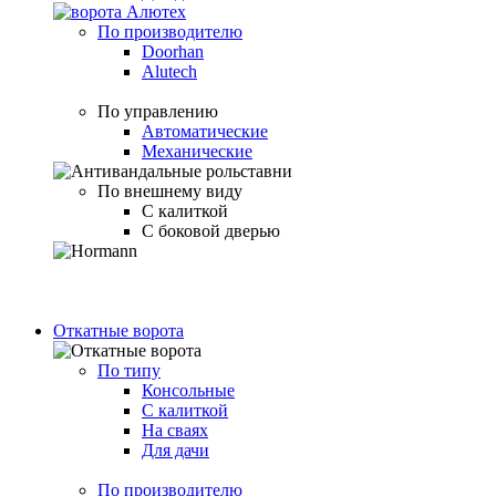
По производителю
Doorhan
Alutech
По управлению
Автоматические
Механические
По внешнему виду
С калиткой
С боковой дверью
Откатные ворота
По типу
Консольные
С калиткой
На сваях
Для дачи
По производителю