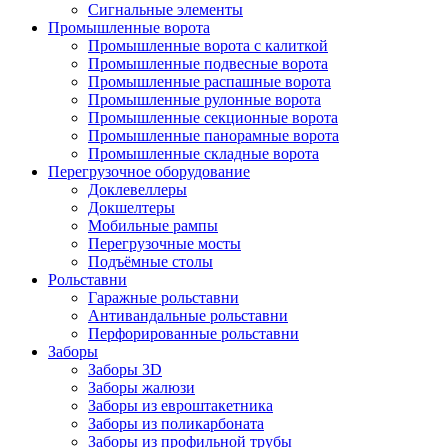
Сигнальные элементы
Промышленные ворота
Промышленные ворота с калиткой
Промышленные подвесные ворота
Промышленные распашные ворота
Промышленные рулонные ворота
Промышленные секционные ворота
Промышленные панорамные ворота
Промышленные складные ворота
Перегрузочное оборудование
Доклевеллеры
Докшелтеры
Мобильные рампы
Перегрузочные мосты
Подъёмные столы
Рольставни
Гаражные рольставни
Антивандальные рольставни
Перфорированные рольставни
Заборы
Заборы 3D
Заборы жалюзи
Заборы из евроштакетника
Заборы из поликарбоната
Заборы из профильной трубы