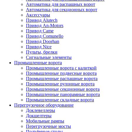
Автоматика для распашных ворот
Автоматика для секционных ворот
Аксессуары
Привод Alutech
Привод An-Motors
Привод Came
Привод Comunello
Привод Doorhan
Привод Nice
Пульты, брелки
Сигнальные элементы
Промышленные ворота
Промышленные ворота с калиткой
Промышленные подвесные ворота
Промышленные распашные ворота
Промышленные рулонные ворота
Промышленные секционные ворота
Промышленные панорамные ворота
Промышленные складные ворота
Перегрузочное оборудование
Доклевеллеры
Докшелтеры
Мобильные рампы
Перегрузочные мосты
Подъёмные столы