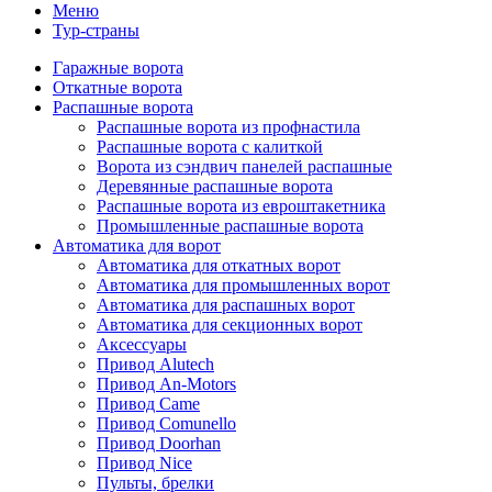
Меню
Тур-страны
Гаражные ворота
Откатные ворота
Распашные ворота
Распашные ворота из профнастила
Распашные ворота с калиткой
Ворота из сэндвич панелей распашные
Деревянные распашные ворота
Распашные ворота из евроштакетника
Промышленные распашные ворота
Автоматика для ворот
Автоматика для откатных ворот
Автоматика для промышленных ворот
Автоматика для распашных ворот
Автоматика для секционных ворот
Аксессуары
Привод Alutech
Привод An-Motors
Привод Came
Привод Comunello
Привод Doorhan
Привод Nice
Пульты, брелки