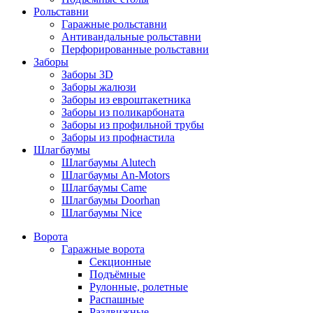
Рольставни
Гаражные рольставни
Антивандальные рольставни
Перфорированные рольставни
Заборы
Заборы 3D
Заборы жалюзи
Заборы из евроштакетника
Заборы из поликарбоната
Заборы из профильной трубы
Заборы из профнастила
Шлагбаумы
Шлагбаумы Alutech
Шлагбаумы An-Motors
Шлагбаумы Came
Шлагбаумы Doorhan
Шлагбаумы Nice
Ворота
Гаражные ворота
Секционные
Подъёмные
Рулонные, ролетные
Распашные
Раздвижные