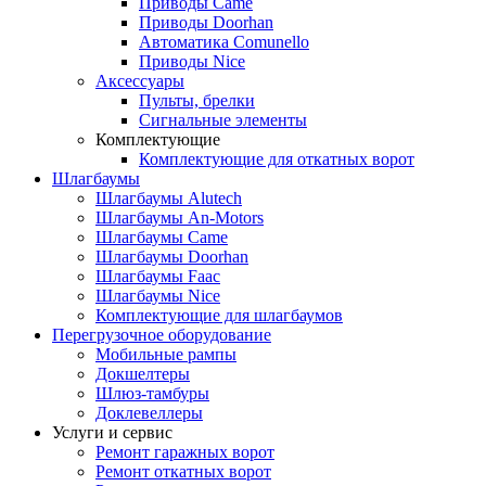
Приводы Came
Приводы Doorhan
Автоматика Comunello
Приводы Nice
Аксессуары
Пульты, брелки
Сигнальные элементы
Комплектующие
Комплектующие для откатных ворот
Шлагбаумы
Шлагбаумы Alutech
Шлагбаумы An-Motors
Шлагбаумы Came
Шлагбаумы Doorhan
Шлагбаумы Faac
Шлагбаумы Nice
Комплектующие для шлагбаумов
Перегрузочное оборудование
Мобильные рампы
Докшелтеры
Шлюз-тамбуры
Доклевеллеры
Услуги и сервис
Ремонт гаражных ворот
Ремонт откатных ворот