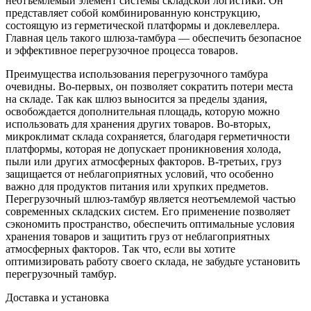
неотъемлемый элемент системы складской логистики. Он
представляет собой комбинированную конструкцию,
состоящую из герметической платформы и доклевеллера.
Главная цель такого шлюза-тамбура — обеспечить безопасное
и эффективное перегрузочное процесса товаров.
Преимущества использования перегрузочного тамбура
очевидны. Во-первых, он позволяет сократить потери места
на складе. Так как шлюз выносится за пределы здания,
освобождается дополнительная площадь, которую можно
использовать для хранения других товаров. Во-вторых,
микроклимат склада сохраняется, благодаря герметичности
платформы, которая не допускает проникновения холода,
пыли или других атмосферных факторов. В-третьих, груз
защищается от неблагоприятных условий, что особенно
важно для продуктов питания или хрупких предметов.
Перегрузочный шлюз-тамбур является неотъемлемой частью
современных складских систем. Его применение позволяет
сэкономить пространство, обеспечить оптимальные условия
хранения товаров и защитить груз от неблагоприятных
атмосферных факторов. Так что, если вы хотите
оптимизировать работу своего склада, не забудьте установить
перегрузочный тамбур.
Доставка и установка