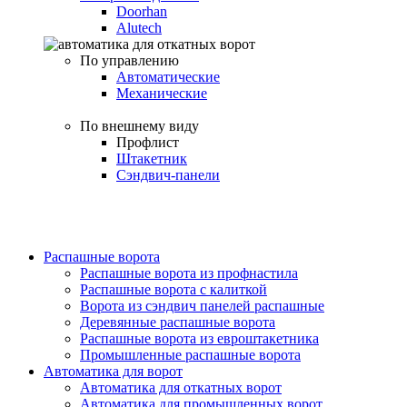
Doorhan
Alutech
По управлению
Автоматические
Механические
По внешнему виду
Профлист
Штакетник
Сэндвич-панели
Распашные ворота
Распашные ворота из профнастила
Распашные ворота с калиткой
Ворота из сэндвич панелей распашные
Деревянные распашные ворота
Распашные ворота из евроштакетника
Промышленные распашные ворота
Автоматика для ворот
Автоматика для откатных ворот
Автоматика для промышленных ворот