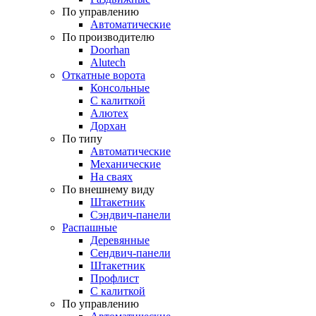
По управлению
Автоматические
По производителю
Doorhan
Alutech
Откатные ворота
Консольные
С калиткой
Алютех
Дорхан
По типу
Автоматические
Механические
На сваях
По внешнему виду
Штакетник
Сэндвич-панели
Распашные
Деревянные
Сендвич-панели
Штакетник
Профлист
С калиткой
По управлению