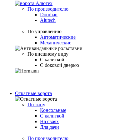
По производителю
Doorhan
Alutech
По управлению
Автоматические
Механические
По внешнему виду
С калиткой
С боковой дверью
Откатные ворота
По типу
Консольные
С калиткой
На сваях
Для дачи
По производителю