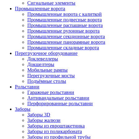
Сигнальные элементы
Промышленные ворота
Промышленные ворота с калиткой
Промышленные подвесные ворота
Промышленные распашные ворота
Промышленные рулонные ворота
Промышленные секционные ворота
Промышленные панорамные ворота
Промышленные складные ворота
Перегрузочное оборудование
Доклевеллеры
Докшелтеры
Мобильные рампы
Перегрузочные мосты
Подъёмные столы
Рольставни
Гаражные рольставни
Антивандальные рольставни
Перфорированные рольставни
Заборы
Заборы 3D
Заборы жалюзи
Заборы из евроштакетника
Заборы из поликарбоната
Заборы из профильной трубы