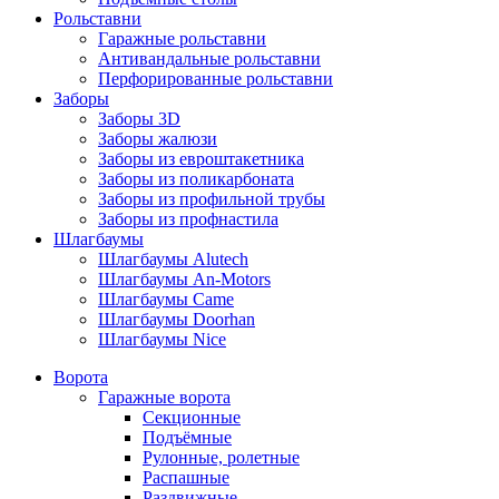
Рольставни
Гаражные рольставни
Антивандальные рольставни
Перфорированные рольставни
Заборы
Заборы 3D
Заборы жалюзи
Заборы из евроштакетника
Заборы из поликарбоната
Заборы из профильной трубы
Заборы из профнастила
Шлагбаумы
Шлагбаумы Alutech
Шлагбаумы An-Motors
Шлагбаумы Came
Шлагбаумы Doorhan
Шлагбаумы Nice
Ворота
Гаражные ворота
Секционные
Подъёмные
Рулонные, ролетные
Распашные
Раздвижные