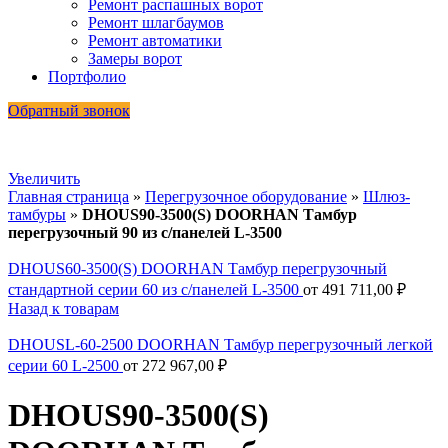
Ремонт распашных ворот
Ремонт шлагбаумов
Ремонт автоматики
Замеры ворот
Портфолио
Обратный звонок
Увеличить
Главная страница
»
Перегрузочное оборудование
»
Шлюз-
тамбуры
»
DHOUS90-3500(S) DOORHAN Тамбур
перегрузочный 90 из с/панелей L-3500
DHOUS60-3500(S) DOORHAN Тамбур перегрузочный
стандартной серии 60 из с/панелей L-3500
от
491 711,00
₽
Назад к товарам
DHOUSL-60-2500 DOORHAN Тамбур перегрузочный легкой
серии 60 L-2500
от
272 967,00
₽
DHOUS90-3500(S)