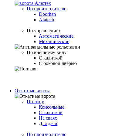
По производителю
Doorhan
Alutech
По управлению
Автоматические
Механические
По внешнему виду
С калиткой
С боковой дверью
Откатные ворота
По типу
Консольные
С калиткой
На сваях
Для дачи
По производителю