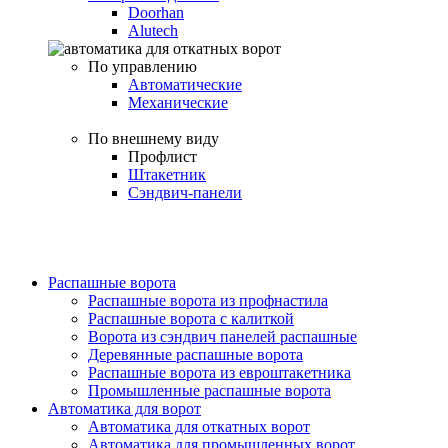
Doorhan
Alutech
По управлению
Автоматические
Механические
По внешнему виду
Профлист
Штакетник
Сэндвич-панели
Распашные ворота
Распашные ворота из профнастила
Распашные ворота с калиткой
Ворота из сэндвич панелей распашные
Деревянные распашные ворота
Распашные ворота из евроштакетника
Промышленные распашные ворота
Автоматика для ворот
Автоматика для откатных ворот
Автоматика для промышленных ворот