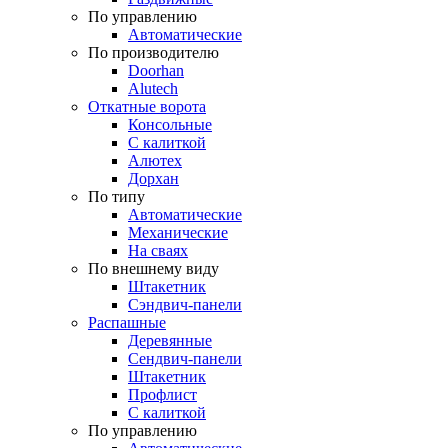
По управлению
Автоматические
По производителю
Doorhan
Alutech
Откатные ворота
Консольные
С калиткой
Алютех
Дорхан
По типу
Автоматические
Механические
На сваях
По внешнему виду
Штакетник
Сэндвич-панели
Распашные
Деревянные
Сендвич-панели
Штакетник
Профлист
С калиткой
По управлению