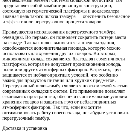
неотъемлемый элемент системы складской логистики. Он
представляет собой комбинированную конструкцию,
состоящую из герметической платформы и доклевеллера.
Главная цель такого шлюза-тамбура — обеспечить безопасное
и эффективное перегрузочное процесса товаров.
Преимущества использования перегрузочного тамбура
очевидны. Во-первых, он позволяет сократить потери места
на складе. Так как шлюз выносится за пределы здания,
освобождается дополнительная площадь, которую можно
использовать для хранения других товаров. Во-вторых,
микроклимат склада сохраняется, благодаря герметичности
платформы, которая не допускает проникновения холода,
пыли или других атмосферных факторов. В-третьих, груз
защищается от неблагоприятных условий, что особенно
важно для продуктов питания или хрупких предметов.
Перегрузочный шлюз-тамбур является неотъемлемой частью
современных складских систем. Его применение позволяет
сэкономить пространство, обеспечить оптимальные условия
хранения товаров и защитить груз от неблагоприятных
атмосферных факторов. Так что, если вы хотите
оптимизировать работу своего склада, не забудьте установить
перегрузочный тамбур.
Доставка и установка