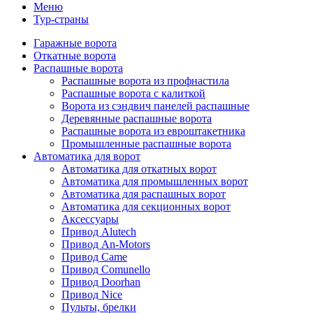
Меню
Тур-страны
Гаражные ворота
Откатные ворота
Распашные ворота
Распашные ворота из профнастила
Распашные ворота с калиткой
Ворота из сэндвич панелей распашные
Деревянные распашные ворота
Распашные ворота из евроштакетника
Промышленные распашные ворота
Автоматика для ворот
Автоматика для откатных ворот
Автоматика для промышленных ворот
Автоматика для распашных ворот
Автоматика для секционных ворот
Аксессуары
Привод Alutech
Привод An-Motors
Привод Came
Привод Comunello
Привод Doorhan
Привод Nice
Пульты, брелки