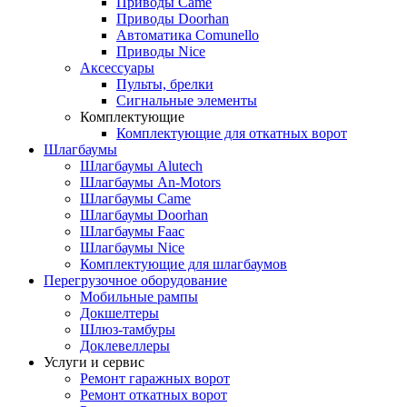
Приводы Came
Приводы Doorhan
Автоматика Comunello
Приводы Nice
Аксессуары
Пульты, брелки
Сигнальные элементы
Комплектующие
Комплектующие для откатных ворот
Шлагбаумы
Шлагбаумы Alutech
Шлагбаумы An-Motors
Шлагбаумы Came
Шлагбаумы Doorhan
Шлагбаумы Faac
Шлагбаумы Nice
Комплектующие для шлагбаумов
Перегрузочное оборудование
Мобильные рампы
Докшелтеры
Шлюз-тамбуры
Доклевеллеры
Услуги и сервис
Ремонт гаражных ворот
Ремонт откатных ворот