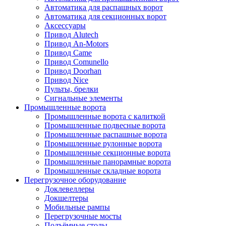
Автоматика для распашных ворот
Автоматика для секционных ворот
Аксессуары
Привод Alutech
Привод An-Motors
Привод Came
Привод Comunello
Привод Doorhan
Привод Nice
Пульты, брелки
Сигнальные элементы
Промышленные ворота
Промышленные ворота с калиткой
Промышленные подвесные ворота
Промышленные распашные ворота
Промышленные рулонные ворота
Промышленные секционные ворота
Промышленные панорамные ворота
Промышленные складные ворота
Перегрузочное оборудование
Доклевеллеры
Докшелтеры
Мобильные рампы
Перегрузочные мосты
Подъёмные столы