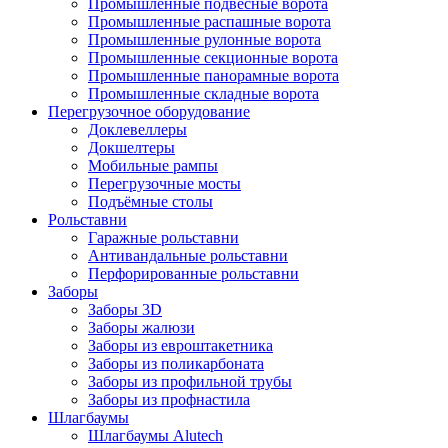
Промышленные подвесные ворота
Промышленные распашные ворота
Промышленные рулонные ворота
Промышленные секционные ворота
Промышленные панорамные ворота
Промышленные складные ворота
Перегрузочное оборудование
Доклевеллеры
Докшелтеры
Мобильные рампы
Перегрузочные мосты
Подъёмные столы
Рольставни
Гаражные рольставни
Антивандальные рольставни
Перфорированные рольставни
Заборы
Заборы 3D
Заборы жалюзи
Заборы из евроштакетника
Заборы из поликарбоната
Заборы из профильной трубы
Заборы из профнастила
Шлагбаумы
Шлагбаумы Alutech