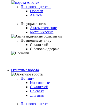
По производителю
Doorhan
Alutech
По управлению
Автоматические
Механические
По внешнему виду
С калиткой
С боковой дверью
Откатные ворота
По типу
Консольные
С калиткой
На сваях
Для дачи
По производителю