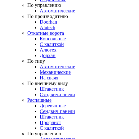
По управлению
Автоматические
По производителю
Doorhan
Alutech
Откатные ворота
Консольные
С калиткой
Алютех
Дорхан
По типу
Автоматические
Механические
На сваях
По внешнему виду
Штакетник
Сэндвич-панели
Распашные
Деревянные
Сендвич-панели
Штакетник
Профлист
С калиткой
По управлению