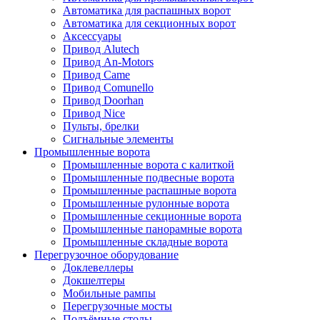
Автоматика для распашных ворот
Автоматика для секционных ворот
Аксессуары
Привод Alutech
Привод An-Motors
Привод Came
Привод Comunello
Привод Doorhan
Привод Nice
Пульты, брелки
Сигнальные элементы
Промышленные ворота
Промышленные ворота с калиткой
Промышленные подвесные ворота
Промышленные распашные ворота
Промышленные рулонные ворота
Промышленные секционные ворота
Промышленные панорамные ворота
Промышленные складные ворота
Перегрузочное оборудование
Доклевеллеры
Докшелтеры
Мобильные рампы
Перегрузочные мосты
Подъёмные столы