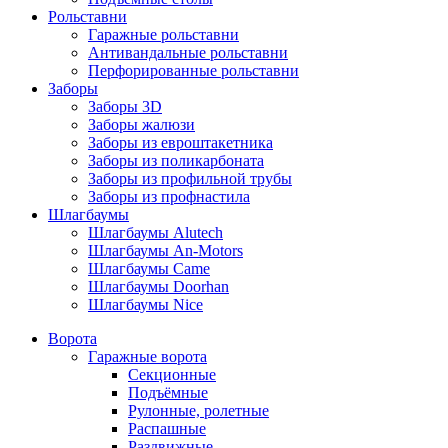
Рольставни
Гаражные рольставни
Антивандальные рольставни
Перфорированные рольставни
Заборы
Заборы 3D
Заборы жалюзи
Заборы из евроштакетника
Заборы из поликарбоната
Заборы из профильной трубы
Заборы из профнастила
Шлагбаумы
Шлагбаумы Alutech
Шлагбаумы An-Motors
Шлагбаумы Came
Шлагбаумы Doorhan
Шлагбаумы Nice
Ворота
Гаражные ворота
Секционные
Подъёмные
Рулонные, ролетные
Распашные
Раздвижные