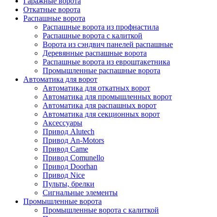
Гаражные ворота
Откатные ворота
Распашные ворота
Распашные ворота из профнастила
Распашные ворота с калиткой
Ворота из сэндвич панелей распашные
Деревянные распашные ворота
Распашные ворота из евроштакетника
Промышленные распашные ворота
Автоматика для ворот
Автоматика для откатных ворот
Автоматика для промышленных ворот
Автоматика для распашных ворот
Автоматика для секционных ворот
Аксессуары
Привод Alutech
Привод An-Motors
Привод Came
Привод Comunello
Привод Doorhan
Привод Nice
Пульты, брелки
Сигнальные элементы
Промышленные ворота
Промышленные ворота с калиткой