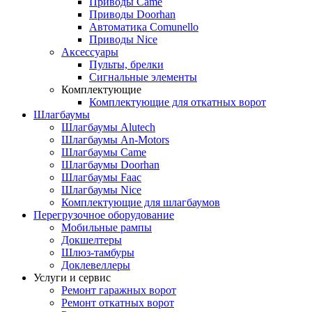
Приводы Came
Приводы Doorhan
Автоматика Comunello
Приводы Nice
Аксессуары
Пульты, брелки
Сигнальные элементы
Комплектующие
Комплектующие для откатных ворот
Шлагбаумы
Шлагбаумы Alutech
Шлагбаумы An-Motors
Шлагбаумы Came
Шлагбаумы Doorhan
Шлагбаумы Faac
Шлагбаумы Nice
Комплектующие для шлагбаумов
Перегрузочное оборудование
Мобильные рампы
Докшелтеры
Шлюз-тамбуры
Доклевеллеры
Услуги и сервис
Ремонт гаражных ворот
Ремонт откатных ворот