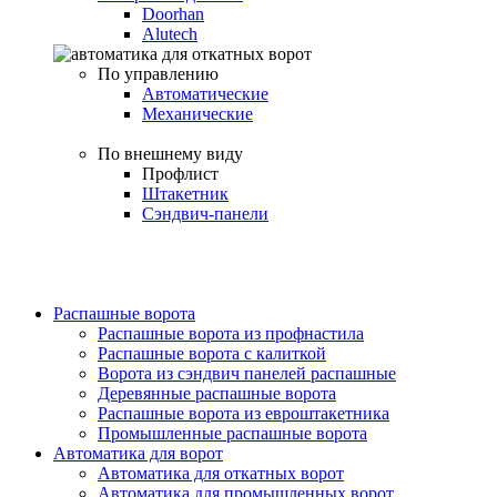
Doorhan
Alutech
По управлению
Автоматические
Механические
По внешнему виду
Профлист
Штакетник
Сэндвич-панели
Распашные ворота
Распашные ворота из профнастила
Распашные ворота с калиткой
Ворота из сэндвич панелей распашные
Деревянные распашные ворота
Распашные ворота из евроштакетника
Промышленные распашные ворота
Автоматика для ворот
Автоматика для откатных ворот
Автоматика для промышленных ворот