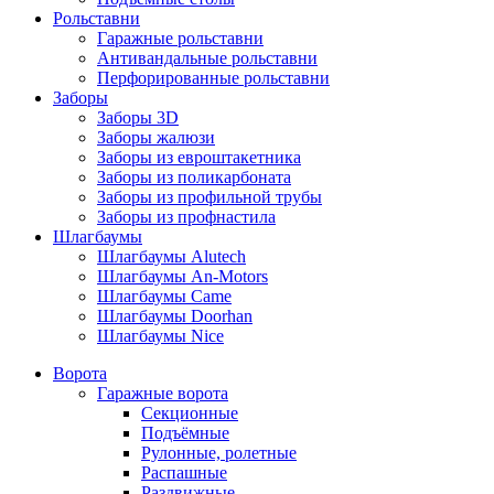
Рольставни
Гаражные рольставни
Антивандальные рольставни
Перфорированные рольставни
Заборы
Заборы 3D
Заборы жалюзи
Заборы из евроштакетника
Заборы из поликарбоната
Заборы из профильной трубы
Заборы из профнастила
Шлагбаумы
Шлагбаумы Alutech
Шлагбаумы An-Motors
Шлагбаумы Came
Шлагбаумы Doorhan
Шлагбаумы Nice
Ворота
Гаражные ворота
Секционные
Подъёмные
Рулонные, ролетные
Распашные
Раздвижные