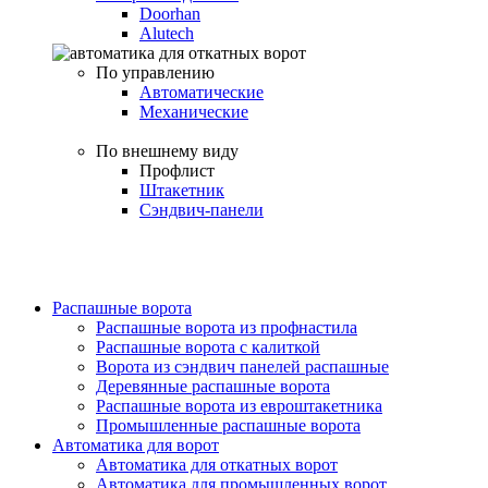
Doorhan
Alutech
По управлению
Автоматические
Механические
По внешнему виду
Профлист
Штакетник
Сэндвич-панели
Распашные ворота
Распашные ворота из профнастила
Распашные ворота с калиткой
Ворота из сэндвич панелей распашные
Деревянные распашные ворота
Распашные ворота из евроштакетника
Промышленные распашные ворота
Автоматика для ворот
Автоматика для откатных ворот
Автоматика для промышленных ворот