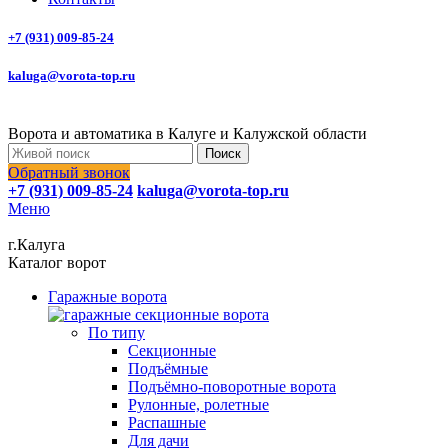
+7 (931) 009-85-24
kaluga@vorota-top.ru
Ворота и автоматика в Калуге и Калужской области
Поиск
Обратный звонок
+7 (931) 009-85-24
kaluga@vorota-top.ru
Меню
г.Калуга
Каталог ворот
Гаражные ворота
По типу
Секционные
Подъёмные
Подъёмно-поворотные ворота
Рулонные, ролетные
Распашные
Для дачи