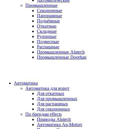
Автоматические
Промышленные
Секционные
Панорамные
Подъёмные
Откатные
Складные
Рулонные
Подвесные
Распашные
Промышленные Alutech
Промышленные Doorhan
Автоматика
Автоматика для ворот
Для откатных
Для промышленных
Для распашных
Для секционных
По брендам
effects
Приводы Alutech
Автоматика An-Motors