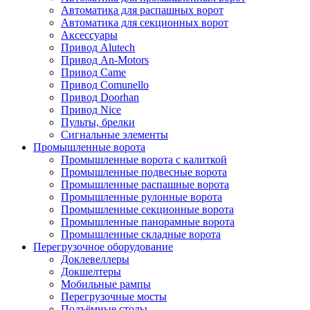
Автоматика для распашных ворот
Автоматика для секционных ворот
Аксессуары
Привод Alutech
Привод An-Motors
Привод Came
Привод Comunello
Привод Doorhan
Привод Nice
Пульты, брелки
Сигнальные элементы
Промышленные ворота
Промышленные ворота с калиткой
Промышленные подвесные ворота
Промышленные распашные ворота
Промышленные рулонные ворота
Промышленные секционные ворота
Промышленные панорамные ворота
Промышленные складные ворота
Перегрузочное оборудование
Доклевеллеры
Докшелтеры
Мобильные рампы
Перегрузочные мосты
Подъёмные столы