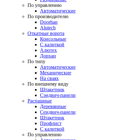
По управлению
Автоматические
По производителю
Doorhan
Alutech
Откатные ворота
Консольные
С калиткой
Алютех
Дорхан
По типу
Автоматические
Механические
На сваях
По внешнему виду
Штакетник
Сэндвич-панели
Распашные
Деревянные
Сендвич-панели
Штакетник
Профлист
С калиткой
По управлению