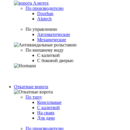
По производителю
Doorhan
Alutech
По управлению
Автоматические
Механические
По внешнему виду
С калиткой
С боковой дверью
Откатные ворота
По типу
Консольные
С калиткой
На сваях
Для дачи
По производителю