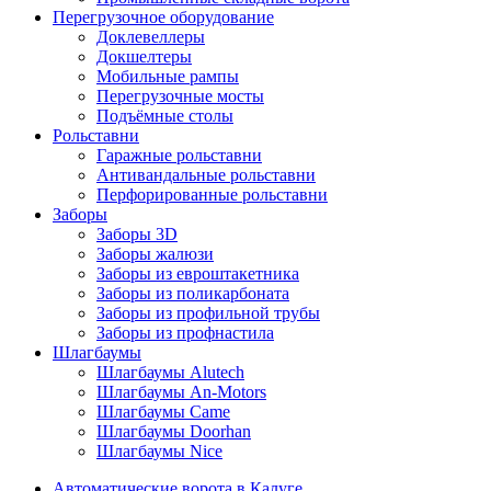
Перегрузочное оборудование
Доклевеллеры
Докшелтеры
Мобильные рампы
Перегрузочные мосты
Подъёмные столы
Рольставни
Гаражные рольставни
Антивандальные рольставни
Перфорированные рольставни
Заборы
Заборы 3D
Заборы жалюзи
Заборы из евроштакетника
Заборы из поликарбоната
Заборы из профильной трубы
Заборы из профнастила
Шлагбаумы
Шлагбаумы Alutech
Шлагбаумы An-Motors
Шлагбаумы Came
Шлагбаумы Doorhan
Шлагбаумы Nice
Автоматические ворота в Калуге