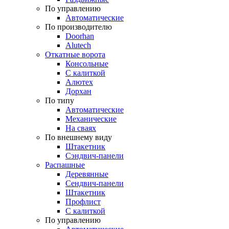
По управлению
Автоматические
По производителю
Doorhan
Alutech
Откатные ворота
Консольные
С калиткой
Алютех
Дорхан
По типу
Автоматические
Механические
На сваях
По внешнему виду
Штакетник
Сэндвич-панели
Распашные
Деревянные
Сендвич-панели
Штакетник
Профлист
С калиткой
По управлению