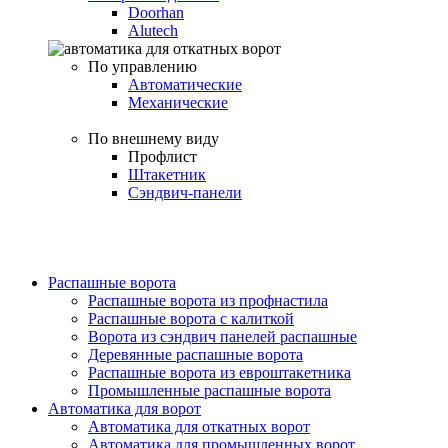
Doorhan
Alutech
По управлению
Автоматические
Механические
По внешнему виду
Профлист
Штакетник
Сэндвич-панели
Распашные ворота
Распашные ворота из профнастила
Распашные ворота с калиткой
Ворота из сэндвич панелей распашные
Деревянные распашные ворота
Распашные ворота из евроштакетника
Промышленные распашные ворота
Автоматика для ворот
Автоматика для откатных ворот
Автоматика для промышленных ворот