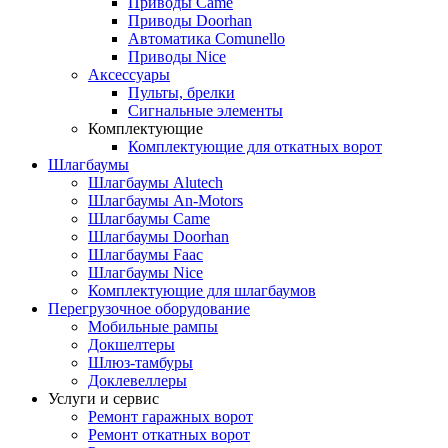
Приводы Came
Приводы Doorhan
Автоматика Comunello
Приводы Nice
Аксессуары
Пульты, брелки
Сигнальные элементы
Комплектующие
Комплектующие для откатных ворот
Шлагбаумы
Шлагбаумы Alutech
Шлагбаумы An-Motors
Шлагбаумы Came
Шлагбаумы Doorhan
Шлагбаумы Faac
Шлагбаумы Nice
Комплектующие для шлагбаумов
Перегрузочное оборудование
Мобильные рампы
Докшелтеры
Шлюз-тамбуры
Доклевеллеры
Услуги и сервис
Ремонт гаражных ворот
Ремонт откатных ворот