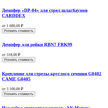
Демпфер «DP-04» для стрел шлагбаумов
CARDDEX
от
1 680,00
₽
Уточнить стоимость
Демпфер для рейки RBN7 FRK99
от
318,00
₽
Уточнить стоимость
Крепление для стрелы круглого сечения G0402
CAME G0405
от
3 100,00
₽
Уточнить стоимость
Наклейка светоотражающая «AN-Motors»