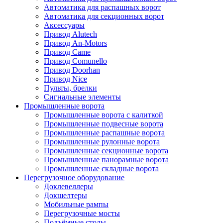
Автоматика для распашных ворот
Автоматика для секционных ворот
Аксессуары
Привод Alutech
Привод An-Motors
Привод Came
Привод Comunello
Привод Doorhan
Привод Nice
Пульты, брелки
Сигнальные элементы
Промышленные ворота
Промышленные ворота с калиткой
Промышленные подвесные ворота
Промышленные распашные ворота
Промышленные рулонные ворота
Промышленные секционные ворота
Промышленные панорамные ворота
Промышленные складные ворота
Перегрузочное оборудование
Доклевеллеры
Докшелтеры
Мобильные рампы
Перегрузочные мосты
Подъёмные столы