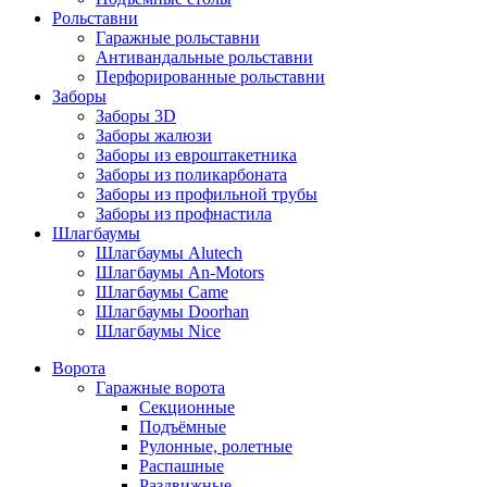
Рольставни
Гаражные рольставни
Антивандальные рольставни
Перфорированные рольставни
Заборы
Заборы 3D
Заборы жалюзи
Заборы из евроштакетника
Заборы из поликарбоната
Заборы из профильной трубы
Заборы из профнастила
Шлагбаумы
Шлагбаумы Alutech
Шлагбаумы An-Motors
Шлагбаумы Came
Шлагбаумы Doorhan
Шлагбаумы Nice
Ворота
Гаражные ворота
Секционные
Подъёмные
Рулонные, ролетные
Распашные
Раздвижные