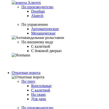
По производителю
Doorhan
Alutech
По управлению
Автоматические
Механические
По внешнему виду
С калиткой
С боковой дверью
Откатные ворота
По типу
Консольные
С калиткой
На сваях
Для дачи
По производителю