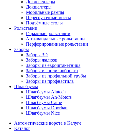
Доклевеллеры
Докшелтеры
Мобильные рампы
Перегрузочные мосты
Подъёмные столы
Рольставни
Гаражные рольставни
Антивандальные рольставни
Перфорированные рольставни
Заборы
Заборы 3D
Заборы жалюзи
Заборы из евроштакетника
Заборы из поликарбоната
Заборы из профильной трубы
Заборы из профнастила
Шлагбаумы
Шлагбаумы Alutech
Шлагбаумы An-Motors
Шлагбаумы Came
Шлагбаумы Doorhan
Шлагбаумы Nice
Автоматические ворота в Калуге
Каталог