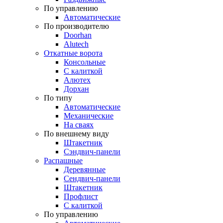
По управлению
Автоматические
По производителю
Doorhan
Alutech
Откатные ворота
Консольные
С калиткой
Алютех
Дорхан
По типу
Автоматические
Механические
На сваях
По внешнему виду
Штакетник
Сэндвич-панели
Распашные
Деревянные
Сендвич-панели
Штакетник
Профлист
С калиткой
По управлению