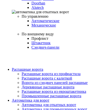
Doorhan
Alutech
По управлению
Автоматические
Механические
По внешнему виду
Профлист
Штакетник
Сэндвич-панели
Распашные ворота
Распашные ворота из профнастила
Распашные ворота с калиткой
Ворота из сэндвич панелей распашные
Деревянные распашные ворота
Распашные ворота из евроштакетника
Промышленные распашные ворота
Автоматика для ворот
Автоматика для откатных ворот
Автоматика для промышленных ворот