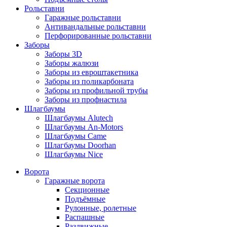
Рольставни
Гаражные рольставни
Антивандальные рольставни
Перфорированные рольставни
Заборы
Заборы 3D
Заборы жалюзи
Заборы из евроштакетника
Заборы из поликарбоната
Заборы из профильной трубы
Заборы из профнастила
Шлагбаумы
Шлагбаумы Alutech
Шлагбаумы An-Motors
Шлагбаумы Came
Шлагбаумы Doorhan
Шлагбаумы Nice
Ворота
Гаражные ворота
Секционные
Подъёмные
Рулонные, ролетные
Распашные
Раздвижные