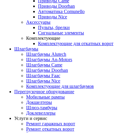
Приводы Came
Приводы Doorhan
Автоматика Comunello
Приводы Nice
Аксессуары
Пульты, брелки
Сигнальные элементы
Комплектующие
Комплектующие для откатных ворот
Шлагбаумы
Шлагбаумы Alutech
Шлагбаумы An-Motors
Шлагбаумы Came
Шлагбаумы Doorhan
Шлагбаумы Faac
Шлагбаумы Nice
Комплектующие для шлагбаумов
Перегрузочное оборудование
Мобильные рампы
Докшелтеры
Шлюз-тамбуры
Доклевеллеры
Услуги и сервис
Ремонт гаражных ворот
Ремонт откатных ворот