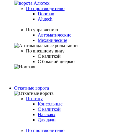
По производителю
Doorhan
Alutech
По управлению
Автоматические
Механические
По внешнему виду
С калиткой
С боковой дверью
Откатные ворота
По типу
Консольные
С калиткой
На сваях
Для дачи
По производителю