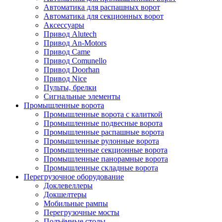
Автоматика для распашных ворот
Автоматика для секционных ворот
Аксессуары
Привод Alutech
Привод An-Motors
Привод Came
Привод Comunello
Привод Doorhan
Привод Nice
Пульты, брелки
Сигнальные элементы
Промышленные ворота
Промышленные ворота с калиткой
Промышленные подвесные ворота
Промышленные распашные ворота
Промышленные рулонные ворота
Промышленные секционные ворота
Промышленные панорамные ворота
Промышленные складные ворота
Перегрузочное оборудование
Доклевеллеры
Докшелтеры
Мобильные рампы
Перегрузочные мосты
Подъёмные столы