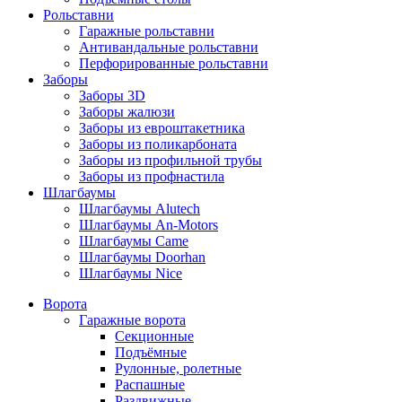
Рольставни
Гаражные рольставни
Антивандальные рольставни
Перфорированные рольставни
Заборы
Заборы 3D
Заборы жалюзи
Заборы из евроштакетника
Заборы из поликарбоната
Заборы из профильной трубы
Заборы из профнастила
Шлагбаумы
Шлагбаумы Alutech
Шлагбаумы An-Motors
Шлагбаумы Came
Шлагбаумы Doorhan
Шлагбаумы Nice
Ворота
Гаражные ворота
Секционные
Подъёмные
Рулонные, ролетные
Распашные
Раздвижные