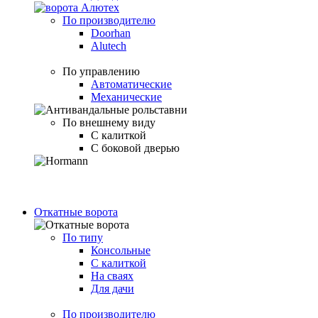
По производителю
Doorhan
Alutech
По управлению
Автоматические
Механические
По внешнему виду
С калиткой
С боковой дверью
Откатные ворота
По типу
Консольные
С калиткой
На сваях
Для дачи
По производителю