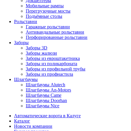
Докшелтеры
Мобильные рампы
Перегрузочные мосты
Подъёмные столы
Рольставни
Гаражные рольставни
Антивандальные рольставни
Перфорированные рольставни
Заборы
Заборы 3D
Заборы жалюзи
Заборы из евроштакетника
Заборы из поликарбоната
Заборы из профильной трубы
Заборы из профнастила
Шлагбаумы
Шлагбаумы Alutech
Шлагбаумы An-Motors
Шлагбаумы Came
Шлагбаумы Doorhan
Шлагбаумы Nice
Автоматические ворота в Калуге
Каталог
Новости компании