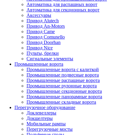
Автоматика для распашных ворот
Автоматика для секционных ворот
Аксессуары
Привод Alutech
Привод An-Motors
Привод Came
Привод Comunello
Привод Doorhan
Привод Nice
Пульты, брелки
Сигнальные элементы
Промышленные ворота
Промышленные ворота с калиткой
Промышленные подвесные ворота
Промышленные распашные ворота
Промышленные рулонные ворота
Промышленные секционные ворота
Промышленные панорамные ворота
Промышленные складные ворота
Перегрузочное оборудование
Доклевеллеры
Докшелтеры
Мобильные рампы
Перегрузочные мосты
Подъёмные столы