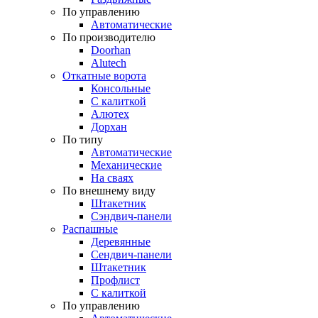
По управлению
Автоматические
По производителю
Doorhan
Alutech
Откатные ворота
Консольные
С калиткой
Алютех
Дорхан
По типу
Автоматические
Механические
На сваях
По внешнему виду
Штакетник
Сэндвич-панели
Распашные
Деревянные
Сендвич-панели
Штакетник
Профлист
С калиткой
По управлению