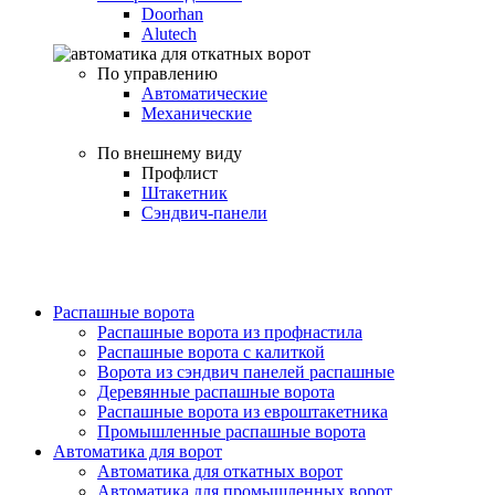
Doorhan
Alutech
По управлению
Автоматические
Механические
По внешнему виду
Профлист
Штакетник
Сэндвич-панели
Распашные ворота
Распашные ворота из профнастила
Распашные ворота с калиткой
Ворота из сэндвич панелей распашные
Деревянные распашные ворота
Распашные ворота из евроштакетника
Промышленные распашные ворота
Автоматика для ворот
Автоматика для откатных ворот
Автоматика для промышленных ворот