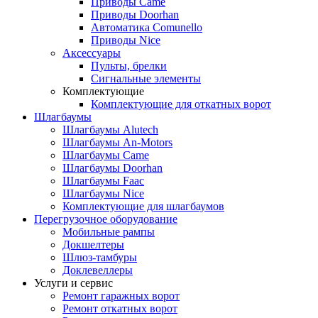
Приводы Came
Приводы Doorhan
Автоматика Comunello
Приводы Nice
Аксессуары
Пульты, брелки
Сигнальные элементы
Комплектующие
Комплектующие для откатных ворот
Шлагбаумы
Шлагбаумы Alutech
Шлагбаумы An-Motors
Шлагбаумы Came
Шлагбаумы Doorhan
Шлагбаумы Faac
Шлагбаумы Nice
Комплектующие для шлагбаумов
Перегрузочное оборудование
Мобильные рампы
Докшелтеры
Шлюз-тамбуры
Доклевеллеры
Услуги и сервис
Ремонт гаражных ворот
Ремонт откатных ворот