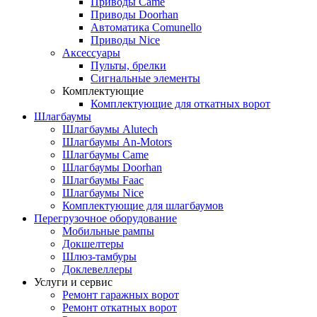
Приводы Came
Приводы Doorhan
Автоматика Comunello
Приводы Nice
Аксессуары
Пульты, брелки
Сигнальные элементы
Комплектующие
Комплектующие для откатных ворот
Шлагбаумы
Шлагбаумы Alutech
Шлагбаумы An-Motors
Шлагбаумы Came
Шлагбаумы Doorhan
Шлагбаумы Faac
Шлагбаумы Nice
Комплектующие для шлагбаумов
Перегрузочное оборудование
Мобильные рампы
Докшелтеры
Шлюз-тамбуры
Доклевеллеры
Услуги и сервис
Ремонт гаражных ворот
Ремонт откатных ворот