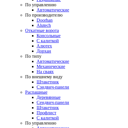
По управлению
Автоматические
По производителю
Doorhan
Alutech
Откатные ворота
Консольные
С калиткой
Алютех
Дорхан
По типу
Автоматические
Механические
На сваях
По внешнему виду
Штакетник
Сэндвич-панели
Распашные
Деревянные
Сендвич-панели
Штакетник
Профлист
С калиткой
По управлению