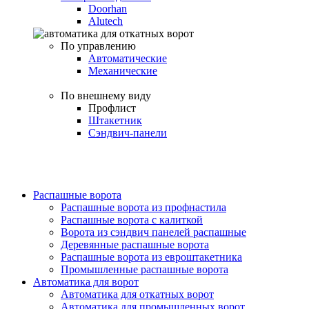
Doorhan
Alutech
По управлению
Автоматические
Механические
По внешнему виду
Профлист
Штакетник
Сэндвич-панели
Распашные ворота
Распашные ворота из профнастила
Распашные ворота с калиткой
Ворота из сэндвич панелей распашные
Деревянные распашные ворота
Распашные ворота из евроштакетника
Промышленные распашные ворота
Автоматика для ворот
Автоматика для откатных ворот
Автоматика для промышленных ворот