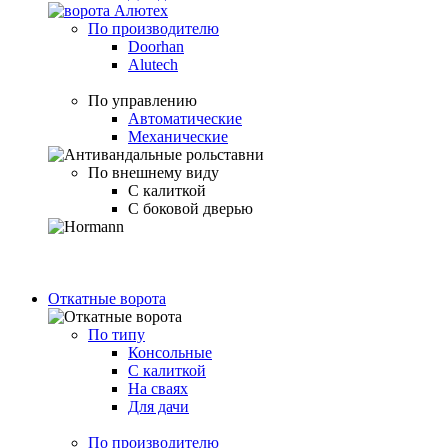
По производителю
Doorhan
Alutech
По управлению
Автоматические
Механические
По внешнему виду
С калиткой
С боковой дверью
Откатные ворота
По типу
Консольные
С калиткой
На сваях
Для дачи
По производителю