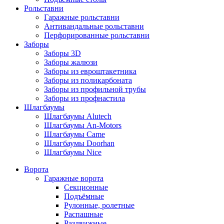
Рольставни
Гаражные рольставни
Антивандальные рольставни
Перфорированные рольставни
Заборы
Заборы 3D
Заборы жалюзи
Заборы из евроштакетника
Заборы из поликарбоната
Заборы из профильной трубы
Заборы из профнастила
Шлагбаумы
Шлагбаумы Alutech
Шлагбаумы An-Motors
Шлагбаумы Came
Шлагбаумы Doorhan
Шлагбаумы Nice
Ворота
Гаражные ворота
Секционные
Подъёмные
Рулонные, ролетные
Распашные
Раздвижные