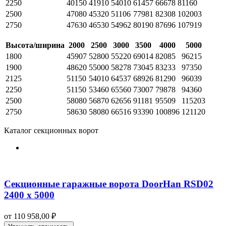
2250
40150
41910
54010
61457
66678
81160
2500
47080
45320
51106
77981
82308
102003
2750
47630
46530
54962
80190
87696
107919
Высота/ширина
2000
2500
3000
3500
4000
5000
1800
45907
52800
55220
69014
82085
96215
1900
48620
55000
58278
73045
83233
97350
2125
51150
54010
64537
68926
81290
96039
2250
51150
53460
65560
73007
79878
94360
2500
58080
56870
62656
91181
95509
115203
2750
58630
58080
66516
93390
100896
121120
Каталог секционных ворот
Секционные гаражные ворота DoorHan RSD02
2400 х 5000
от
110 958,00
₽