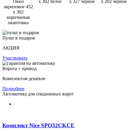
Окно
х 302 белое
х 327 черное
х 202 черное
акриловое 452
х 302
коричневая
окантовка
Пульт в подарок
АКЦИЯ
Участвовать
Ворота + привод
Комплектом дешевле
Подробнее
Автоматика для секционных ворот
Комплект Nice SPO32CKCE