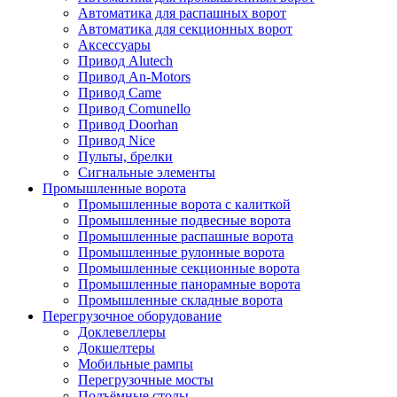
Автоматика для распашных ворот
Автоматика для секционных ворот
Аксессуары
Привод Alutech
Привод An-Motors
Привод Came
Привод Comunello
Привод Doorhan
Привод Nice
Пульты, брелки
Сигнальные элементы
Промышленные ворота
Промышленные ворота с калиткой
Промышленные подвесные ворота
Промышленные распашные ворота
Промышленные рулонные ворота
Промышленные секционные ворота
Промышленные панорамные ворота
Промышленные складные ворота
Перегрузочное оборудование
Доклевеллеры
Докшелтеры
Мобильные рампы
Перегрузочные мосты
Подъёмные столы