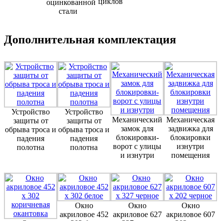
циклов
оцинкованной
стали
Дополнительная комплектация
Устройство
Устройство
Механический
Механическая
защиты от
защиты от
замок для
задвижка для
обрыва троса и
обрыва троса и
блокировки-
блокировки
падения
падения
ворот с улицы
изнутри
полотна
полотна
и изнутри
помещения
Окно
Окно
Окно
акриловое 452
акриловое 627
акриловое 607