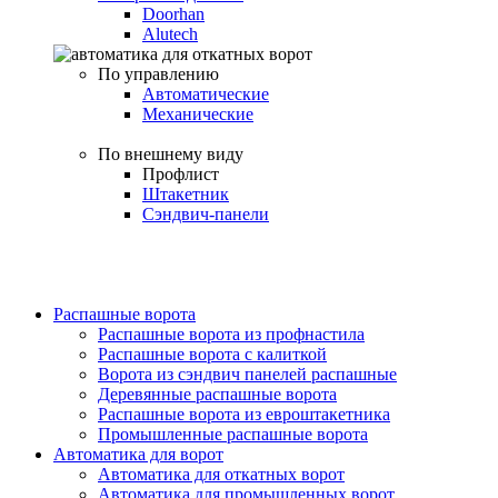
Doorhan
Alutech
По управлению
Автоматические
Механические
По внешнему виду
Профлист
Штакетник
Сэндвич-панели
Распашные ворота
Распашные ворота из профнастила
Распашные ворота с калиткой
Ворота из сэндвич панелей распашные
Деревянные распашные ворота
Распашные ворота из евроштакетника
Промышленные распашные ворота
Автоматика для ворот
Автоматика для откатных ворот
Автоматика для промышленных ворот