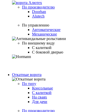
По производителю
Doorhan
Alutech
По управлению
Автоматические
Механические
По внешнему виду
С калиткой
С боковой дверью
Откатные ворота
По типу
Консольные
С калиткой
На сваях
Для дачи
По производителю