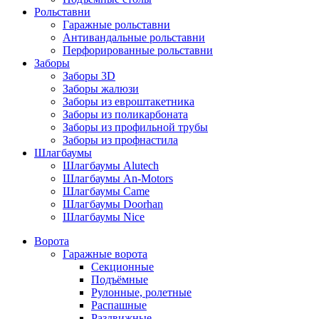
Рольставни
Гаражные рольставни
Антивандальные рольставни
Перфорированные рольставни
Заборы
Заборы 3D
Заборы жалюзи
Заборы из евроштакетника
Заборы из поликарбоната
Заборы из профильной трубы
Заборы из профнастила
Шлагбаумы
Шлагбаумы Alutech
Шлагбаумы An-Motors
Шлагбаумы Came
Шлагбаумы Doorhan
Шлагбаумы Nice
Ворота
Гаражные ворота
Секционные
Подъёмные
Рулонные, ролетные
Распашные
Раздвижные