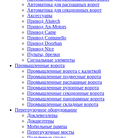
Автоматика для распашных ворот
Автоматика для секционных ворот
Аксессуары
Привод Alutech
Привод An-Motors
Привод Came
Привод Comunello
Привод Doorhan
Привод Nice
Пульты, брелки
Сигнальные элементы
Промышленные ворота
Промышленные ворота с калиткой
Промышленные подвесные ворота
Промышленные распашные ворота
Промышленные рулонные ворота
Промышленные секционные ворота
Промышленные панорамные ворота
Промышленные складные ворота
Перегрузочное оборудование
Доклевеллеры
Докшелтеры
Мобильные рампы
Перегрузочные мосты
Подъёмные столы