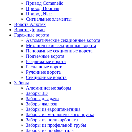
Привод Comunello
Привод Doorhan
Привод Nice
Сигнальные элементы
Ворота Алютех
Ворота Дорхан
Гаражные ворота
Автоматические секционные ворота
Механические секционные ворота
Панорамные секционные ворота
Подъемные ворота
Раздвижные ворота
Распашные ворота
Рулонные ворота
Секционные ворота
Заборы
Алюминиевые заборы
Заборы 3D
Заборы для дачи
Заборы жалюзи
Заборы из евроштакетника
Заборы из металлического прутка
Заборы из поликарбоната
Заборы из профильной трубы
Заборы из профнастила