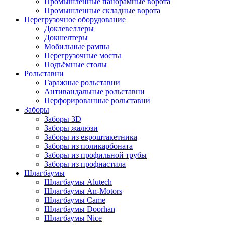
Промышленные панорамные ворота
Промышленные складные ворота
Перегрузочное оборудование
Доклевеллеры
Докшелтеры
Мобильные рампы
Перегрузочные мосты
Подъёмные столы
Рольставни
Гаражные рольставни
Антивандальные рольставни
Перфорированные рольставни
Заборы
Заборы 3D
Заборы жалюзи
Заборы из евроштакетника
Заборы из поликарбоната
Заборы из профильной трубы
Заборы из профнастила
Шлагбаумы
Шлагбаумы Alutech
Шлагбаумы An-Motors
Шлагбаумы Came
Шлагбаумы Doorhan
Шлагбаумы Nice