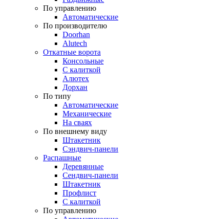
По управлению
Автоматические
По производителю
Doorhan
Alutech
Откатные ворота
Консольные
С калиткой
Алютех
Дорхан
По типу
Автоматические
Механические
На сваях
По внешнему виду
Штакетник
Сэндвич-панели
Распашные
Деревянные
Сендвич-панели
Штакетник
Профлист
С калиткой
По управлению