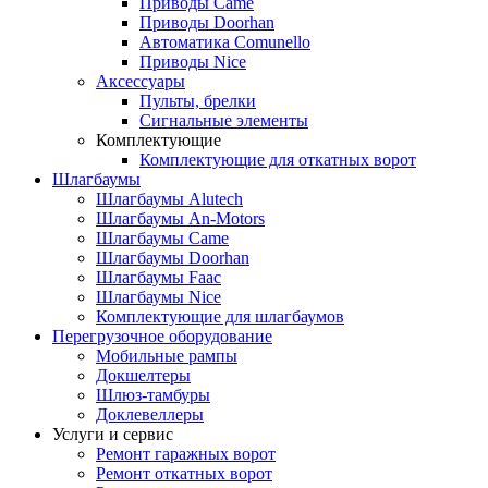
Приводы Came
Приводы Doorhan
Автоматика Comunello
Приводы Nice
Аксессуары
Пульты, брелки
Сигнальные элементы
Комплектующие
Комплектующие для откатных ворот
Шлагбаумы
Шлагбаумы Alutech
Шлагбаумы An-Motors
Шлагбаумы Came
Шлагбаумы Doorhan
Шлагбаумы Faac
Шлагбаумы Nice
Комплектующие для шлагбаумов
Перегрузочное оборудование
Мобильные рампы
Докшелтеры
Шлюз-тамбуры
Доклевеллеры
Услуги и сервис
Ремонт гаражных ворот
Ремонт откатных ворот