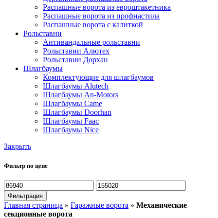
Распашные ворота из евроштакетника
Распашные ворота из профнастила
Распашные ворота с калиткой
Рольставни
Антивандальные рольставни
Рольставни Алютех
Рольставни Дорхан
Шлагбаумы
Комплектующие для шлагбаумов
Шлагбаумы Alutech
Шлагбаумы An-Motors
Шлагбаумы Came
Шлагбаумы Doorhan
Шлагбаумы Faac
Шлагбаумы Nice
Закрыть
Фильтр по цене
Минимальная
Максимальная
цена
цена
Фильтрация
Главная страница
»
Гаражные ворота
»
Механические
секционные ворота