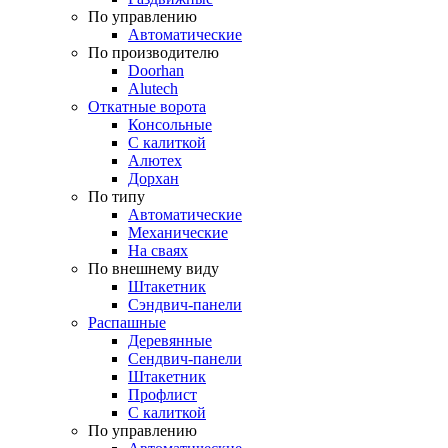
По управлению
Автоматические
По производителю
Doorhan
Alutech
Откатные ворота
Консольные
С калиткой
Алютех
Дорхан
По типу
Автоматические
Механические
На сваях
По внешнему виду
Штакетник
Сэндвич-панели
Распашные
Деревянные
Сендвич-панели
Штакетник
Профлист
С калиткой
По управлению