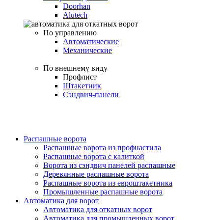
Doorhan
Alutech
По управлению
Автоматические
Механические
По внешнему виду
Профлист
Штакетник
Сэндвич-панели
Распашные ворота
Распашные ворота из профнастила
Распашные ворота с калиткой
Ворота из сэндвич панелей распашные
Деревянные распашные ворота
Распашные ворота из евроштакетника
Промышленные распашные ворота
Автоматика для ворот
Автоматика для откатных ворот
Автоматика для промышленных ворот