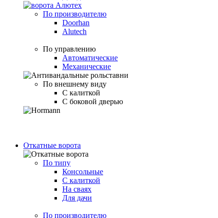
По производителю
Doorhan
Alutech
По управлению
Автоматические
Механические
По внешнему виду
С калиткой
С боковой дверью
Откатные ворота
По типу
Консольные
С калиткой
На сваях
Для дачи
По производителю