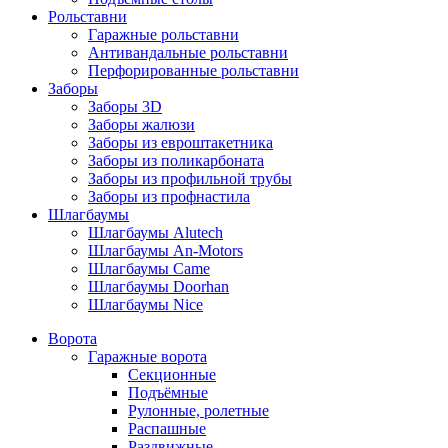
Рольставни
Гаражные рольставни
Антивандальные рольставни
Перфорированные рольставни
Заборы
Заборы 3D
Заборы жалюзи
Заборы из евроштакетника
Заборы из поликарбоната
Заборы из профильной трубы
Заборы из профнастила
Шлагбаумы
Шлагбаумы Alutech
Шлагбаумы An-Motors
Шлагбаумы Came
Шлагбаумы Doorhan
Шлагбаумы Nice
Ворота
Гаражные ворота
Секционные
Подъёмные
Рулонные, ролетные
Распашные
Раздвижные