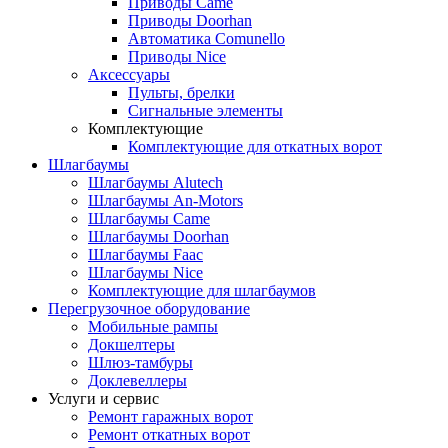
Приводы Came
Приводы Doorhan
Автоматика Comunello
Приводы Nice
Аксессуары
Пульты, брелки
Сигнальные элементы
Комплектующие
Комплектующие для откатных ворот
Шлагбаумы
Шлагбаумы Alutech
Шлагбаумы An-Motors
Шлагбаумы Came
Шлагбаумы Doorhan
Шлагбаумы Faac
Шлагбаумы Nice
Комплектующие для шлагбаумов
Перегрузочное оборудование
Мобильные рампы
Докшелтеры
Шлюз-тамбуры
Доклевеллеры
Услуги и сервис
Ремонт гаражных ворот
Ремонт откатных ворот