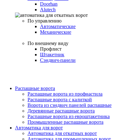
Doorhan
Alutech
По управлению
Автоматические
Механические
По внешнему виду
Профлист
Штакетник
Сэндвич-панели
Распашные ворота
Распашные ворота из профнастила
Распашные ворота с калиткой
Ворота из сэндвич панелей распашные
Деревянные распашные ворота
Распашные ворота из евроштакетника
Промышленные распашные ворота
Автоматика для ворот
Автоматика для откатных ворот
Автоматика для промышленных ворот