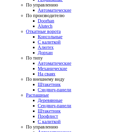
По управлению
Автоматические
По производителю
Doorhan
Alutech
Откатные ворота
Консольные
С калиткой
Алютех
Дорхан
По типу
Автоматические
Механические
На сваях
По внешнему виду
Штакетник
Сэндвич-панели
Распашные
Деревянные
Сендвич-панели
Штакетник
Профлист
С калиткой
По управлению