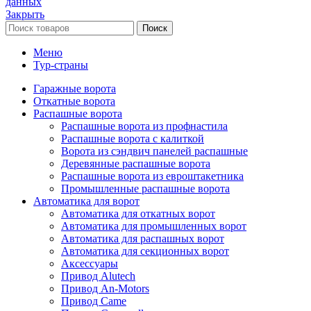
данных
Закрыть
Поиск
Меню
Тур-страны
Гаражные ворота
Откатные ворота
Распашные ворота
Распашные ворота из профнастила
Распашные ворота с калиткой
Ворота из сэндвич панелей распашные
Деревянные распашные ворота
Распашные ворота из евроштакетника
Промышленные распашные ворота
Автоматика для ворот
Автоматика для откатных ворот
Автоматика для промышленных ворот
Автоматика для распашных ворот
Автоматика для секционных ворот
Аксессуары
Привод Alutech
Привод An-Motors
Привод Came