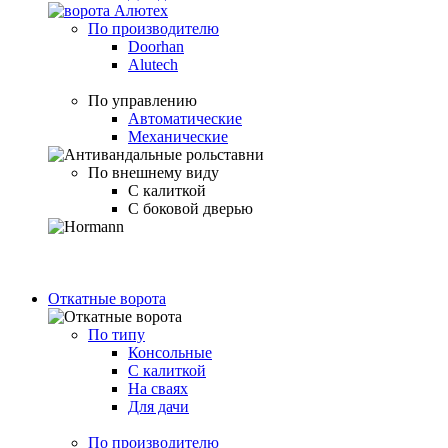
По производителю
Doorhan
Alutech
По управлению
Автоматические
Механические
По внешнему виду
С калиткой
С боковой дверью
Откатные ворота
По типу
Консольные
С калиткой
На сваях
Для дачи
По производителю