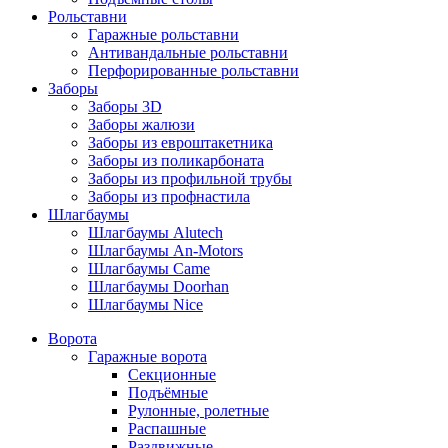
Рольставни
Гаражные рольставни
Антивандальные рольставни
Перфорированные рольставни
Заборы
Заборы 3D
Заборы жалюзи
Заборы из евроштакетника
Заборы из поликарбоната
Заборы из профильной трубы
Заборы из профнастила
Шлагбаумы
Шлагбаумы Alutech
Шлагбаумы An-Motors
Шлагбаумы Came
Шлагбаумы Doorhan
Шлагбаумы Nice
Ворота
Гаражные ворота
Секционные
Подъёмные
Рулонные, ролетные
Распашные
Раздвижные