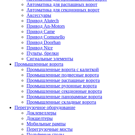
Автоматика для распашных ворот
Автоматика для секционных ворот
Аксессуары
Привод Alutech
Привод An-Motors
Привод Came
Привод Comunello
Привод Doorhan
Привод Nice
Пульты, брелки
Сигнальные элементы
Промышленные ворота
Промышленные ворота с калиткой
Промышленные подвесные ворота
Промышленные распашные ворота
Промышленные рулонные ворота
Промышленные секционные ворота
Промышленные панорамные ворота
Промышленные складные ворота
Перегрузочное оборудование
Доклевеллеры
Докшелтеры
Мобильные рампы
Перегрузочные мосты
Подъёмные столы