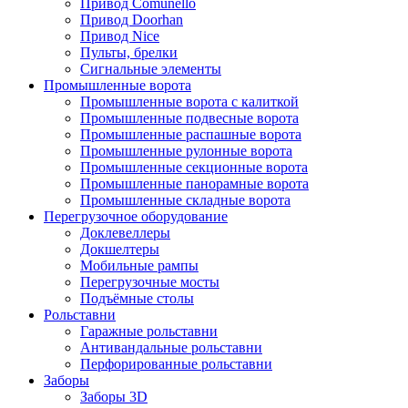
Привод Comunello
Привод Doorhan
Привод Nice
Пульты, брелки
Сигнальные элементы
Промышленные ворота
Промышленные ворота с калиткой
Промышленные подвесные ворота
Промышленные распашные ворота
Промышленные рулонные ворота
Промышленные секционные ворота
Промышленные панорамные ворота
Промышленные складные ворота
Перегрузочное оборудование
Доклевеллеры
Докшелтеры
Мобильные рампы
Перегрузочные мосты
Подъёмные столы
Рольставни
Гаражные рольставни
Антивандальные рольставни
Перфорированные рольставни
Заборы
Заборы 3D