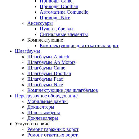
Приводы Came
Приводы Doorhan
Автоматика Comunello
Приводы Nice
Аксессуары
Пульты, брелки
Сигнальные элементы
Комплектующие
Комплектующие для откатных ворот
Шлагбаумы
Шлагбаумы Alutech
Шлагбаумы An-Motors
Шлагбаумы Came
Шлагбаумы Doorhan
Шлагбаумы Faac
Шлагбаумы Nice
Комплектующие для шлагбаумов
Перегрузочное оборудование
Мобильные рампы
Докшелтеры
Шлюз-тамбуры
Доклевеллеры
Услуги и сервис
Ремонт гаражных ворот
Ремонт откатных ворот