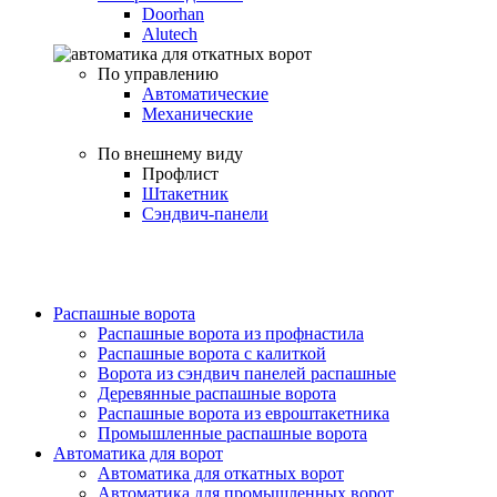
Doorhan
Alutech
По управлению
Автоматические
Механические
По внешнему виду
Профлист
Штакетник
Сэндвич-панели
Распашные ворота
Распашные ворота из профнастила
Распашные ворота с калиткой
Ворота из сэндвич панелей распашные
Деревянные распашные ворота
Распашные ворота из евроштакетника
Промышленные распашные ворота
Автоматика для ворот
Автоматика для откатных ворот
Автоматика для промышленных ворот