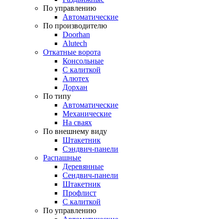
По управлению
Автоматические
По производителю
Doorhan
Alutech
Откатные ворота
Консольные
С калиткой
Алютех
Дорхан
По типу
Автоматические
Механические
На сваях
По внешнему виду
Штакетник
Сэндвич-панели
Распашные
Деревянные
Сендвич-панели
Штакетник
Профлист
С калиткой
По управлению