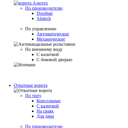
По производителю
Doorhan
Alutech
По управлению
Автоматические
Механические
По внешнему виду
С калиткой
С боковой дверью
Откатные ворота
По типу
Консольные
С калиткой
На сваях
Для дачи
По производителю