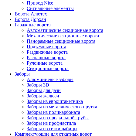
Привод Nice
Сигнальные элементы
Ворота Алютех
Ворота Дорхан
Гаражные ворота
Автоматические секционные ворота
Механические секционные ворота
Панорамные секционные ворота
Подъемные ворота
Раздвижные ворота
Распашные ворота
Рулонные ворота
Секционные ворота
Заборы
Алюминиевые заборы
Заборы 3D
Заборы для дачи
Заборы жалюзи
Заборы из евроштакетника
Заборы из металлического прутка
Заборы из поликарбоната
Заборы из профильной трубы
Заборы из профнастила
Заборы из сетки рабицы
Комплектующие для откатных ворот