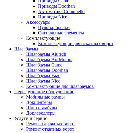
Приводы Came
Приводы Doorhan
Автоматика Comunello
Приводы Nice
Аксессуары
Пульты, брелки
Сигнальные элементы
Комплектующие
Комплектующие для откатных ворот
Шлагбаумы
Шлагбаумы Alutech
Шлагбаумы An-Motors
Шлагбаумы Came
Шлагбаумы Doorhan
Шлагбаумы Faac
Шлагбаумы Nice
Комплектующие для шлагбаумов
Перегрузочное оборудование
Мобильные рампы
Докшелтеры
Шлюз-тамбуры
Доклевеллеры
Услуги и сервис
Ремонт гаражных ворот
Ремонт откатных ворот