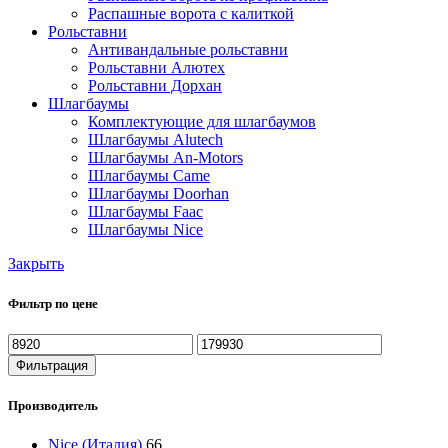
Распашные ворота с калиткой
Рольставни
Антивандальные рольставни
Рольставни Алютех
Рольставни Дорхан
Шлагбаумы
Комплектующие для шлагбаумов
Шлагбаумы Alutech
Шлагбаумы An-Motors
Шлагбаумы Came
Шлагбаумы Doorhan
Шлагбаумы Faac
Шлагбаумы Nice
Закрыть
Фильтр по цене
Минимальная
Максимальная
цена
цена
Фильтрация
Производитель
Nice (Италия)
66