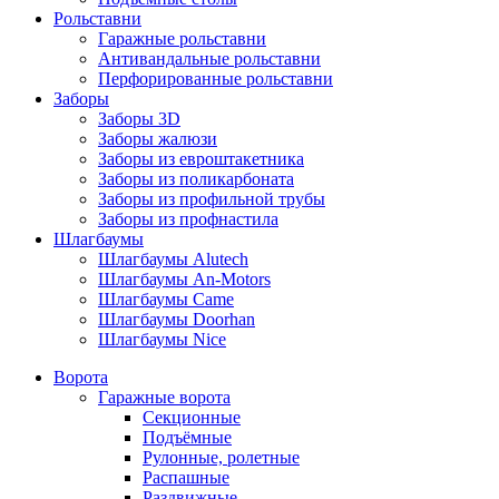
Рольставни
Гаражные рольставни
Антивандальные рольставни
Перфорированные рольставни
Заборы
Заборы 3D
Заборы жалюзи
Заборы из евроштакетника
Заборы из поликарбоната
Заборы из профильной трубы
Заборы из профнастила
Шлагбаумы
Шлагбаумы Alutech
Шлагбаумы An-Motors
Шлагбаумы Came
Шлагбаумы Doorhan
Шлагбаумы Nice
Ворота
Гаражные ворота
Секционные
Подъёмные
Рулонные, ролетные
Распашные
Раздвижные