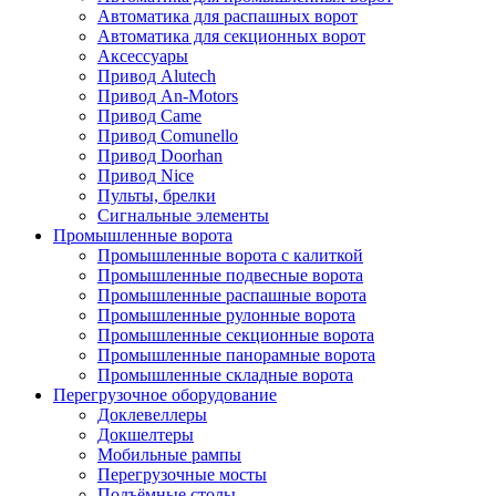
Автоматика для распашных ворот
Автоматика для секционных ворот
Аксессуары
Привод Alutech
Привод An-Motors
Привод Came
Привод Comunello
Привод Doorhan
Привод Nice
Пульты, брелки
Сигнальные элементы
Промышленные ворота
Промышленные ворота с калиткой
Промышленные подвесные ворота
Промышленные распашные ворота
Промышленные рулонные ворота
Промышленные секционные ворота
Промышленные панорамные ворота
Промышленные складные ворота
Перегрузочное оборудование
Доклевеллеры
Докшелтеры
Мобильные рампы
Перегрузочные мосты
Подъёмные столы