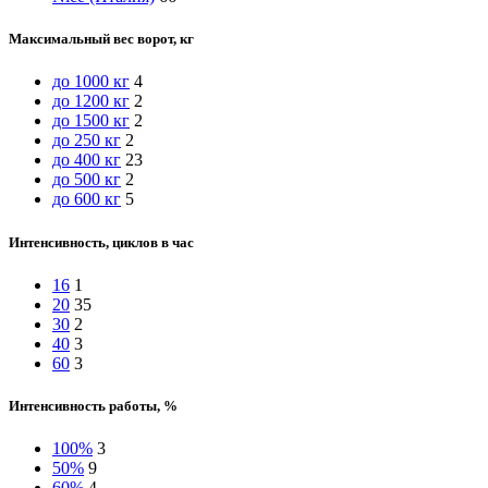
Максимальный вес ворот, кг
до 1000 кг
4
до 1200 кг
2
до 1500 кг
2
до 250 кг
2
до 400 кг
23
до 500 кг
2
до 600 кг
5
Интенсивность, циклов в час
16
1
20
35
30
2
40
3
60
3
Интенсивность работы, %
100%
3
50%
9
60%
4