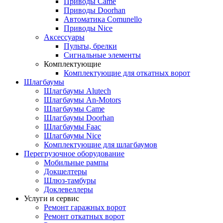
Приводы Came
Приводы Doorhan
Автоматика Comunello
Приводы Nice
Аксессуары
Пульты, брелки
Сигнальные элементы
Комплектующие
Комплектующие для откатных ворот
Шлагбаумы
Шлагбаумы Alutech
Шлагбаумы An-Motors
Шлагбаумы Came
Шлагбаумы Doorhan
Шлагбаумы Faac
Шлагбаумы Nice
Комплектующие для шлагбаумов
Перегрузочное оборудование
Мобильные рампы
Докшелтеры
Шлюз-тамбуры
Доклевеллеры
Услуги и сервис
Ремонт гаражных ворот
Ремонт откатных ворот