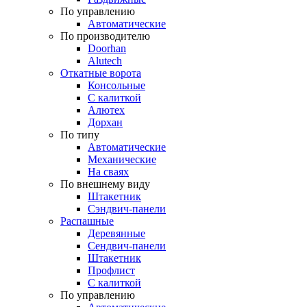
По управлению
Автоматические
По производителю
Doorhan
Alutech
Откатные ворота
Консольные
С калиткой
Алютех
Дорхан
По типу
Автоматические
Механические
На сваях
По внешнему виду
Штакетник
Сэндвич-панели
Распашные
Деревянные
Сендвич-панели
Штакетник
Профлист
С калиткой
По управлению