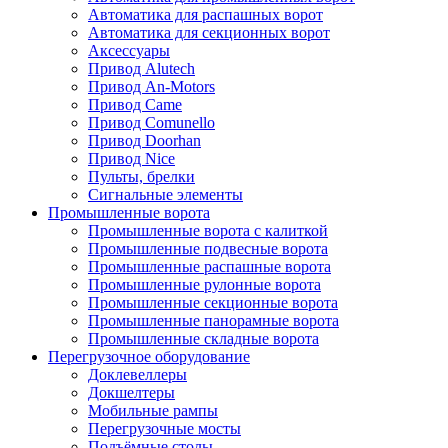
Автоматика для распашных ворот
Автоматика для секционных ворот
Аксессуары
Привод Alutech
Привод An-Motors
Привод Came
Привод Comunello
Привод Doorhan
Привод Nice
Пульты, брелки
Сигнальные элементы
Промышленные ворота
Промышленные ворота с калиткой
Промышленные подвесные ворота
Промышленные распашные ворота
Промышленные рулонные ворота
Промышленные секционные ворота
Промышленные панорамные ворота
Промышленные складные ворота
Перегрузочное оборудование
Доклевеллеры
Докшелтеры
Мобильные рампы
Перегрузочные мосты
Подъёмные столы