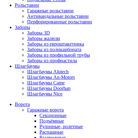
Рольставни
Гаражные рольставни
Антивандальные рольставни
Перфорированные рольставни
Заборы
Заборы 3D
Заборы жалюзи
Заборы из евроштакетника
Заборы из поликарбоната
Заборы из профильной трубы
Заборы из профнастила
Шлагбаумы
Шлагбаумы Alutech
Шлагбаумы An-Motors
Шлагбаумы Came
Шлагбаумы Doorhan
Шлагбаумы Nice
Ворота
Гаражные ворота
Секционные
Подъёмные
Рулонные, ролетные
Распашные
Раздвижные