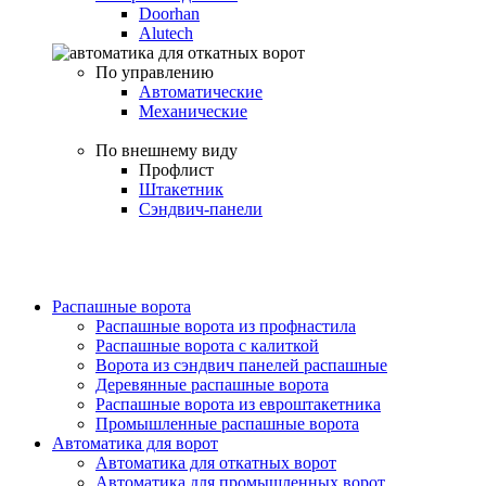
Doorhan
Alutech
По управлению
Автоматические
Механические
По внешнему виду
Профлист
Штакетник
Сэндвич-панели
Распашные ворота
Распашные ворота из профнастила
Распашные ворота с калиткой
Ворота из сэндвич панелей распашные
Деревянные распашные ворота
Распашные ворота из евроштакетника
Промышленные распашные ворота
Автоматика для ворот
Автоматика для откатных ворот
Автоматика для промышленных ворот