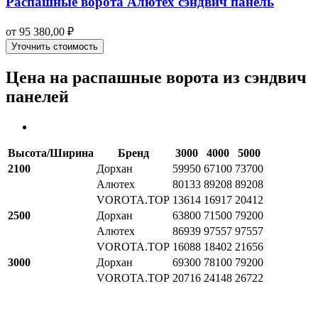
Распашные ворота Алютех сэндвич панель
от
95 380,00
₽
Уточнить стоимость
Цена на распашные ворота из сэндвич
панелей
Высота/Ширина
Бренд
3000
4000
5000
2100
Дорхан
59950
67100
73700
Алютех
80133
89208
89208
VOROTA.TOP
13614
16917
20412
2500
Дорхан
63800
71500
79200
Алютех
86939
97557
97557
VOROTA.TOP
16088
18402
21656
3000
Дорхан
69300
78100
79200
VOROTA.TOP
20716
24148
26722