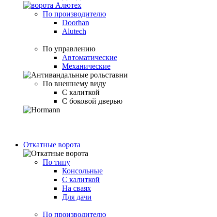
По производителю
Doorhan
Alutech
По управлению
Автоматические
Механические
По внешнему виду
С калиткой
С боковой дверью
Откатные ворота
По типу
Консольные
С калиткой
На сваях
Для дачи
По производителю