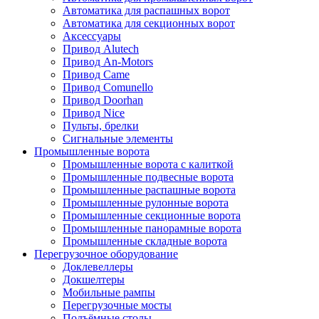
Автоматика для распашных ворот
Автоматика для секционных ворот
Аксессуары
Привод Alutech
Привод An-Motors
Привод Came
Привод Comunello
Привод Doorhan
Привод Nice
Пульты, брелки
Сигнальные элементы
Промышленные ворота
Промышленные ворота с калиткой
Промышленные подвесные ворота
Промышленные распашные ворота
Промышленные рулонные ворота
Промышленные секционные ворота
Промышленные панорамные ворота
Промышленные складные ворота
Перегрузочное оборудование
Доклевеллеры
Докшелтеры
Мобильные рампы
Перегрузочные мосты
Подъёмные столы