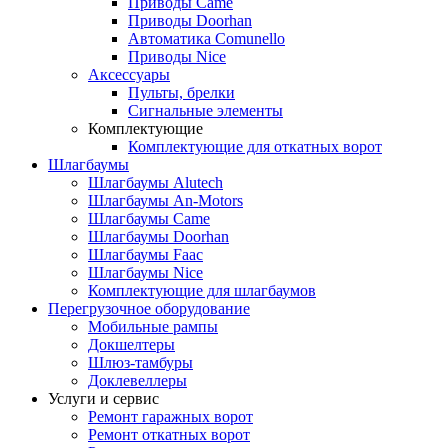
Приводы Came
Приводы Doorhan
Автоматика Comunello
Приводы Nice
Аксессуары
Пульты, брелки
Сигнальные элементы
Комплектующие
Комплектующие для откатных ворот
Шлагбаумы
Шлагбаумы Alutech
Шлагбаумы An-Motors
Шлагбаумы Came
Шлагбаумы Doorhan
Шлагбаумы Faac
Шлагбаумы Nice
Комплектующие для шлагбаумов
Перегрузочное оборудование
Мобильные рампы
Докшелтеры
Шлюз-тамбуры
Доклевеллеры
Услуги и сервис
Ремонт гаражных ворот
Ремонт откатных ворот