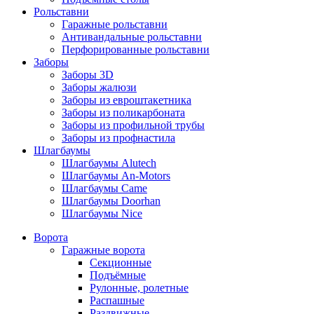
Рольставни
Гаражные рольставни
Антивандальные рольставни
Перфорированные рольставни
Заборы
Заборы 3D
Заборы жалюзи
Заборы из евроштакетника
Заборы из поликарбоната
Заборы из профильной трубы
Заборы из профнастила
Шлагбаумы
Шлагбаумы Alutech
Шлагбаумы An-Motors
Шлагбаумы Came
Шлагбаумы Doorhan
Шлагбаумы Nice
Ворота
Гаражные ворота
Секционные
Подъёмные
Рулонные, ролетные
Распашные
Раздвижные