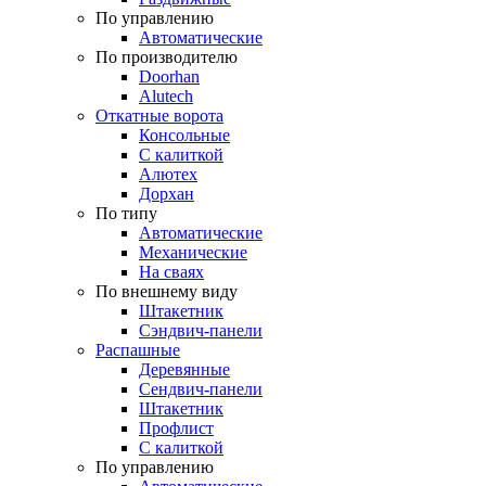
По управлению
Автоматические
По производителю
Doorhan
Alutech
Откатные ворота
Консольные
С калиткой
Алютех
Дорхан
По типу
Автоматические
Механические
На сваях
По внешнему виду
Штакетник
Сэндвич-панели
Распашные
Деревянные
Сендвич-панели
Штакетник
Профлист
С калиткой
По управлению