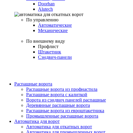
Doorhan
Alutech
По управлению
Автоматические
Механические
По внешнему виду
Профлист
Штакетник
Сэндвич-панели
Распашные ворота
Распашные ворота из профнастила
Распашные ворота с калиткой
Ворота из сэндвич панелей распашные
Деревянные распашные ворота
Распашные ворота из евроштакетника
Промышленные распашные ворота
Автоматика для ворот
Автоматика для откатных ворот
Автоматика для промышленных ворот