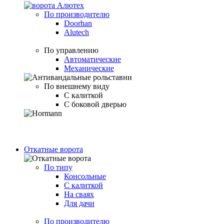
По производителю
Doorhan
Alutech
По управлению
Автоматические
Механические
По внешнему виду
С калиткой
С боковой дверью
Откатные ворота
По типу
Консольные
С калиткой
На сваях
Для дачи
По производителю