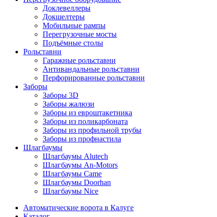
Доклевеллеры
Докшелтеры
Мобильные рампы
Перегрузочные мосты
Подъёмные столы
Рольставни
Гаражные рольставни
Антивандальные рольставни
Перфорированные рольставни
Заборы
Заборы 3D
Заборы жалюзи
Заборы из евроштакетника
Заборы из поликарбоната
Заборы из профильной трубы
Заборы из профнастила
Шлагбаумы
Шлагбаумы Alutech
Шлагбаумы An-Motors
Шлагбаумы Came
Шлагбаумы Doorhan
Шлагбаумы Nice
Автоматические ворота в Калуге
Каталог