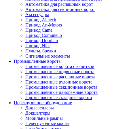
Автоматика для распашных ворот
Автоматика для секционных ворот
Аксессуары
Привод Alutech
Привод An-Motors
Привод Came
Привод Comunello
Привод Doorhan
Привод Nice
Пульты, брелки
Сигнальные элементы
Промышленные ворота
Промышленные ворота с калиткой
Промышленные подвесные ворота
Промышленные распашные ворота
Промышленные рулонные ворота
Промышленные секционные ворота
Промышленные панорамные ворота
Промышленные складные ворота
Перегрузочное оборудование
Доклевеллеры
Докшелтеры
Мобильные рампы
Перегрузочные мосты
Подъёмные столы