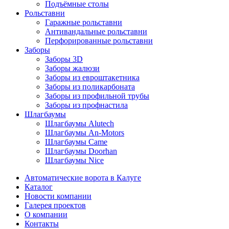
Подъёмные столы
Рольставни
Гаражные рольставни
Антивандальные рольставни
Перфорированные рольставни
Заборы
Заборы 3D
Заборы жалюзи
Заборы из евроштакетника
Заборы из поликарбоната
Заборы из профильной трубы
Заборы из профнастила
Шлагбаумы
Шлагбаумы Alutech
Шлагбаумы An-Motors
Шлагбаумы Came
Шлагбаумы Doorhan
Шлагбаумы Nice
Автоматические ворота в Калуге
Каталог
Новости компании
Галерея проектов
О компании
Контакты