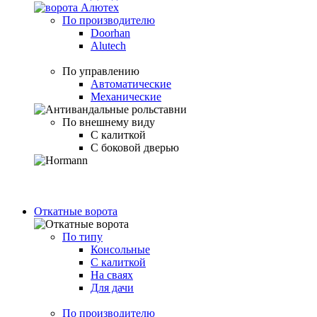
По производителю
Doorhan
Alutech
По управлению
Автоматические
Механические
По внешнему виду
С калиткой
С боковой дверью
Откатные ворота
По типу
Консольные
С калиткой
На сваях
Для дачи
По производителю