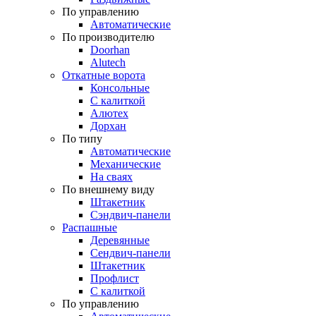
По управлению
Автоматические
По производителю
Doorhan
Alutech
Откатные ворота
Консольные
С калиткой
Алютех
Дорхан
По типу
Автоматические
Механические
На сваях
По внешнему виду
Штакетник
Сэндвич-панели
Распашные
Деревянные
Сендвич-панели
Штакетник
Профлист
С калиткой
По управлению