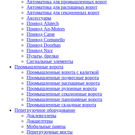
Автоматика для промышленных ворот
Автоматика для распашных ворот
Автоматика для секционных ворот
Аксессуары
Привод Alutech
Привод An-Motors
Привод Came
Привод Comunello
Привод Doorhan
Привод Nice
Пульты, брелки
Сигнальные элементы
Промышленные ворота
Промышленные ворота с калиткой
Промышленные подвесные ворота
Промышленные распашные ворота
Промышленные рулонные ворота
Промышленные секционные ворота
Промышленные панорамные ворота
Промышленные складные ворота
Перегрузочное оборудование
Доклевеллеры
Докшелтеры
Мобильные рампы
Перегрузочные мосты