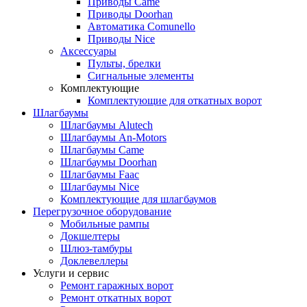
Приводы Came
Приводы Doorhan
Автоматика Comunello
Приводы Nice
Аксессуары
Пульты, брелки
Сигнальные элементы
Комплектующие
Комплектующие для откатных ворот
Шлагбаумы
Шлагбаумы Alutech
Шлагбаумы An-Motors
Шлагбаумы Came
Шлагбаумы Doorhan
Шлагбаумы Faac
Шлагбаумы Nice
Комплектующие для шлагбаумов
Перегрузочное оборудование
Мобильные рампы
Докшелтеры
Шлюз-тамбуры
Доклевеллеры
Услуги и сервис
Ремонт гаражных ворот
Ремонт откатных ворот