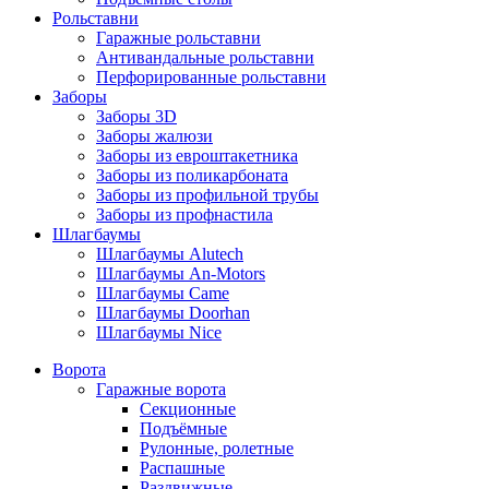
Рольставни
Гаражные рольставни
Антивандальные рольставни
Перфорированные рольставни
Заборы
Заборы 3D
Заборы жалюзи
Заборы из евроштакетника
Заборы из поликарбоната
Заборы из профильной трубы
Заборы из профнастила
Шлагбаумы
Шлагбаумы Alutech
Шлагбаумы An-Motors
Шлагбаумы Came
Шлагбаумы Doorhan
Шлагбаумы Nice
Ворота
Гаражные ворота
Секционные
Подъёмные
Рулонные, ролетные
Распашные
Раздвижные