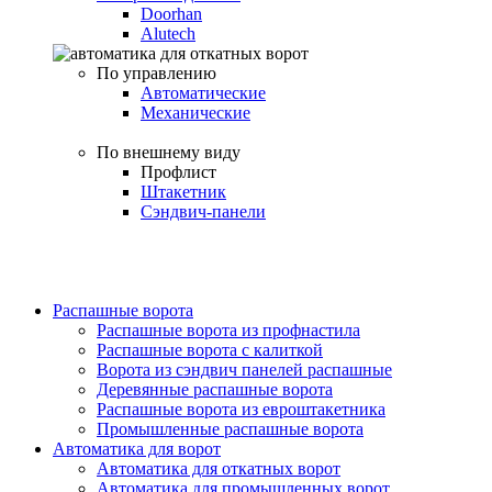
Doorhan
Alutech
По управлению
Автоматические
Механические
По внешнему виду
Профлист
Штакетник
Сэндвич-панели
Распашные ворота
Распашные ворота из профнастила
Распашные ворота с калиткой
Ворота из сэндвич панелей распашные
Деревянные распашные ворота
Распашные ворота из евроштакетника
Промышленные распашные ворота
Автоматика для ворот
Автоматика для откатных ворот
Автоматика для промышленных ворот