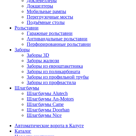
Доклевеллеры
Докшелтеры
Мобильные рампы
Перегрузочные мосты
Подъёмные столы
Рольставни
Гаражные рольставни
Антивандальные рольставни
Перфорированные рольставни
Заборы
Заборы 3D
Заборы жалюзи
Заборы из евроштакетника
Заборы из поликарбоната
Заборы из профильной трубы
Заборы из профнастила
Шлагбаумы
Шлагбаумы Alutech
Шлагбаумы An-Motors
Шлагбаумы Came
Шлагбаумы Doorhan
Шлагбаумы Nice
Автоматические ворота в Калуге
Каталог