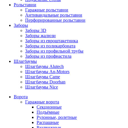
Рольставни
Гаражные рольставни
Антивандальные рольставни
Перфорированные рольставни
Заборы
Заборы 3D
Заборы жалюзи
Заборы из евроштакетника
Заборы из поликарбоната
Заборы из профильной трубы
Заборы из профнастила
Шлагбаумы
Шлагбаумы Alutech
Шлагбаумы An-Motors
Шлагбаумы Came
Шлагбаумы Doorhan
Шлагбаумы Nice
Ворота
Гаражные ворота
Секционные
Подъёмные
Рулонные, ролетные
Распашные
Раздвижные