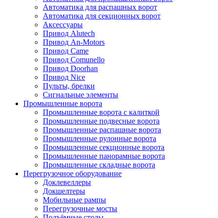
Автоматика для распашных ворот
Автоматика для секционных ворот
Аксессуары
Привод Alutech
Привод An-Motors
Привод Came
Привод Comunello
Привод Doorhan
Привод Nice
Пульты, брелки
Сигнальные элементы
Промышленные ворота
Промышленные ворота с калиткой
Промышленные подвесные ворота
Промышленные распашные ворота
Промышленные рулонные ворота
Промышленные секционные ворота
Промышленные панорамные ворота
Промышленные складные ворота
Перегрузочное оборудование
Доклевеллеры
Докшелтеры
Мобильные рампы
Перегрузочные мосты
Подъёмные столы