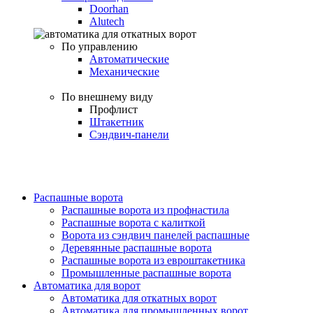
Doorhan
Alutech
По управлению
Автоматические
Механические
По внешнему виду
Профлист
Штакетник
Сэндвич-панели
Распашные ворота
Распашные ворота из профнастила
Распашные ворота с калиткой
Ворота из сэндвич панелей распашные
Деревянные распашные ворота
Распашные ворота из евроштакетника
Промышленные распашные ворота
Автоматика для ворот
Автоматика для откатных ворот
Автоматика для промышленных ворот