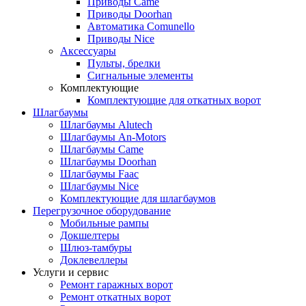
Приводы Came
Приводы Doorhan
Автоматика Comunello
Приводы Nice
Аксессуары
Пульты, брелки
Сигнальные элементы
Комплектующие
Комплектующие для откатных ворот
Шлагбаумы
Шлагбаумы Alutech
Шлагбаумы An-Motors
Шлагбаумы Came
Шлагбаумы Doorhan
Шлагбаумы Faac
Шлагбаумы Nice
Комплектующие для шлагбаумов
Перегрузочное оборудование
Мобильные рампы
Докшелтеры
Шлюз-тамбуры
Доклевеллеры
Услуги и сервис
Ремонт гаражных ворот
Ремонт откатных ворот