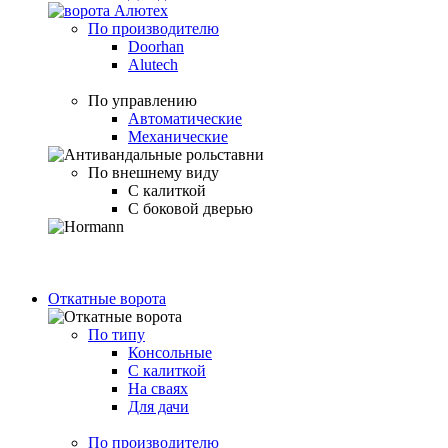
По производителю
Doorhan
Alutech
По управлению
Автоматические
Механические
По внешнему виду
С калиткой
С боковой дверью
Откатные ворота
По типу
Консольные
С калиткой
На сваях
Для дачи
По производителю