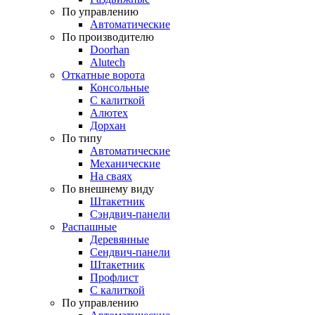
По управлению
Автоматические
По производителю
Doorhan
Alutech
Откатные ворота
Консольные
С калиткой
Алютех
Дорхан
По типу
Автоматические
Механические
На сваях
По внешнему виду
Штакетник
Сэндвич-панели
Распашные
Деревянные
Сендвич-панели
Штакетник
Профлист
С калиткой
По управлению