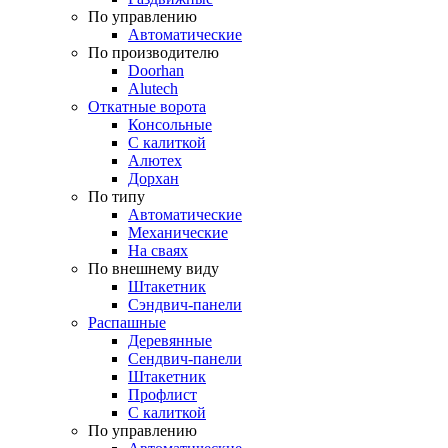
По управлению
Автоматические
По производителю
Doorhan
Alutech
Откатные ворота
Консольные
С калиткой
Алютех
Дорхан
По типу
Автоматические
Механические
На сваях
По внешнему виду
Штакетник
Сэндвич-панели
Распашные
Деревянные
Сендвич-панели
Штакетник
Профлист
С калиткой
По управлению