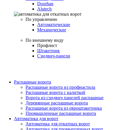
Doorhan
Alutech
По управлению
Автоматические
Механические
По внешнему виду
Профлист
Штакетник
Сэндвич-панели
Распашные ворота
Распашные ворота из профнастила
Распашные ворота с калиткой
Ворота из сэндвич панелей распашные
Деревянные распашные ворота
Распашные ворота из евроштакетника
Промышленные распашные ворота
Автоматика для ворот
Автоматика для откатных ворот
Автоматика для промышленных ворот