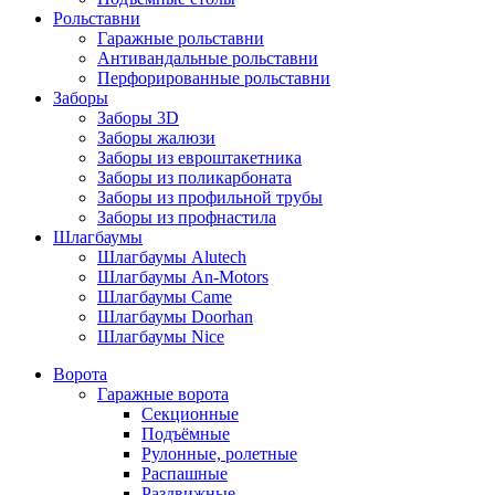
Рольставни
Гаражные рольставни
Антивандальные рольставни
Перфорированные рольставни
Заборы
Заборы 3D
Заборы жалюзи
Заборы из евроштакетника
Заборы из поликарбоната
Заборы из профильной трубы
Заборы из профнастила
Шлагбаумы
Шлагбаумы Alutech
Шлагбаумы An-Motors
Шлагбаумы Came
Шлагбаумы Doorhan
Шлагбаумы Nice
Ворота
Гаражные ворота
Секционные
Подъёмные
Рулонные, ролетные
Распашные
Раздвижные