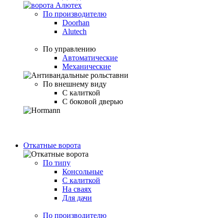
По производителю
Doorhan
Alutech
По управлению
Автоматические
Механические
По внешнему виду
С калиткой
С боковой дверью
Откатные ворота
По типу
Консольные
С калиткой
На сваях
Для дачи
По производителю