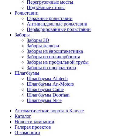
Перегрузочные мосты
Подъёмные столы
Рольставни
Гаражные рольставни
Антивандальные рольставни
Перфорированные рольставни
Заборы
Заборы 3D
Заборы жалюзи
Заборы из евроштакетника
Заборы из поликарбоната
Заборы из профильной трубы
Заборы из профнастила
Шлагбаумы
Шлагбаумы Alutech
Шлагбаумы An-Motors
Шлагбаумы Came
Шлагбаумы Doorhan
Шлагбаумы Nice
Автоматические ворота в Калуге
Каталог
Новости компании
Галерея проектов
О компании