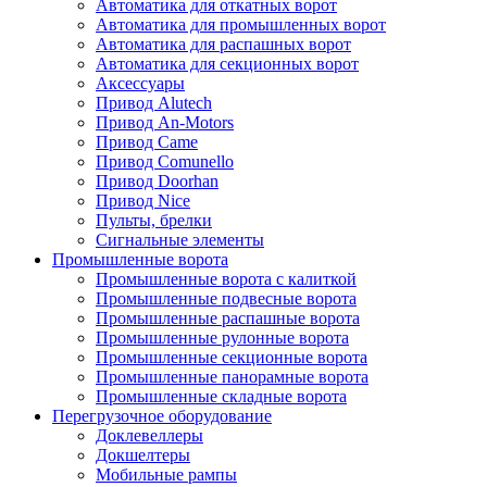
Автоматика для откатных ворот
Автоматика для промышленных ворот
Автоматика для распашных ворот
Автоматика для секционных ворот
Аксессуары
Привод Alutech
Привод An-Motors
Привод Came
Привод Comunello
Привод Doorhan
Привод Nice
Пульты, брелки
Сигнальные элементы
Промышленные ворота
Промышленные ворота с калиткой
Промышленные подвесные ворота
Промышленные распашные ворота
Промышленные рулонные ворота
Промышленные секционные ворота
Промышленные панорамные ворота
Промышленные складные ворота
Перегрузочное оборудование
Доклевеллеры
Докшелтеры
Мобильные рампы