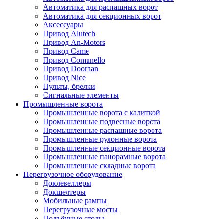
Автоматика для распашных ворот
Автоматика для секционных ворот
Аксессуары
Привод Alutech
Привод An-Motors
Привод Came
Привод Comunello
Привод Doorhan
Привод Nice
Пульты, брелки
Сигнальные элементы
Промышленные ворота
Промышленные ворота с калиткой
Промышленные подвесные ворота
Промышленные распашные ворота
Промышленные рулонные ворота
Промышленные секционные ворота
Промышленные панорамные ворота
Промышленные складные ворота
Перегрузочное оборудование
Доклевеллеры
Докшелтеры
Мобильные рампы
Перегрузочные мосты
Подъёмные столы