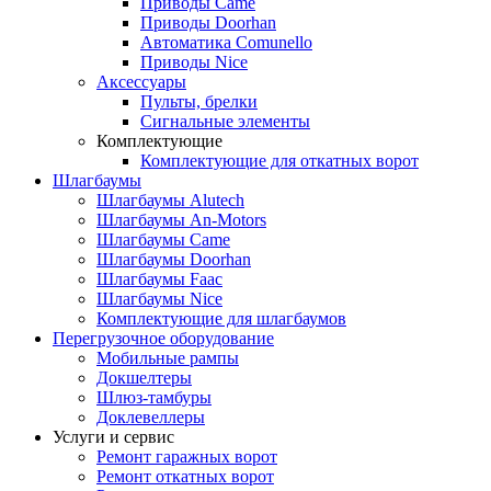
Приводы Came
Приводы Doorhan
Автоматика Comunello
Приводы Nice
Аксессуары
Пульты, брелки
Сигнальные элементы
Комплектующие
Комплектующие для откатных ворот
Шлагбаумы
Шлагбаумы Alutech
Шлагбаумы An-Motors
Шлагбаумы Came
Шлагбаумы Doorhan
Шлагбаумы Faac
Шлагбаумы Nice
Комплектующие для шлагбаумов
Перегрузочное оборудование
Мобильные рампы
Докшелтеры
Шлюз-тамбуры
Доклевеллеры
Услуги и сервис
Ремонт гаражных ворот
Ремонт откатных ворот