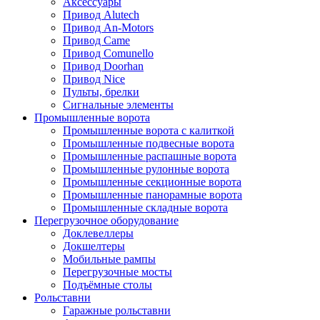
Аксессуары
Привод Alutech
Привод An-Motors
Привод Came
Привод Comunello
Привод Doorhan
Привод Nice
Пульты, брелки
Сигнальные элементы
Промышленные ворота
Промышленные ворота с калиткой
Промышленные подвесные ворота
Промышленные распашные ворота
Промышленные рулонные ворота
Промышленные секционные ворота
Промышленные панорамные ворота
Промышленные складные ворота
Перегрузочное оборудование
Доклевеллеры
Докшелтеры
Мобильные рампы
Перегрузочные мосты
Подъёмные столы
Рольставни
Гаражные рольставни