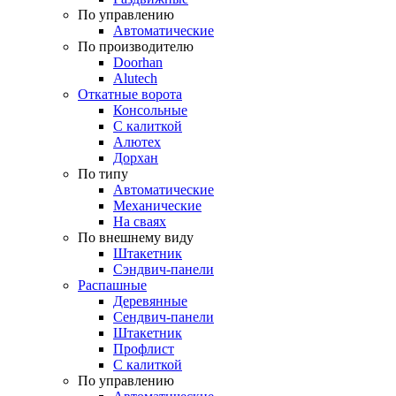
По управлению
Автоматические
По производителю
Doorhan
Alutech
Откатные ворота
Консольные
С калиткой
Алютех
Дорхан
По типу
Автоматические
Механические
На сваях
По внешнему виду
Штакетник
Сэндвич-панели
Распашные
Деревянные
Сендвич-панели
Штакетник
Профлист
С калиткой
По управлению