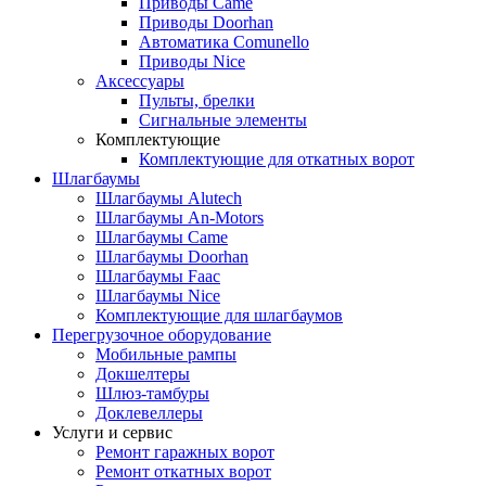
Приводы Came
Приводы Doorhan
Автоматика Comunello
Приводы Nice
Аксессуары
Пульты, брелки
Сигнальные элементы
Комплектующие
Комплектующие для откатных ворот
Шлагбаумы
Шлагбаумы Alutech
Шлагбаумы An-Motors
Шлагбаумы Came
Шлагбаумы Doorhan
Шлагбаумы Faac
Шлагбаумы Nice
Комплектующие для шлагбаумов
Перегрузочное оборудование
Мобильные рампы
Докшелтеры
Шлюз-тамбуры
Доклевеллеры
Услуги и сервис
Ремонт гаражных ворот
Ремонт откатных ворот