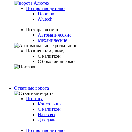
По производителю
Doorhan
Alutech
По управлению
Автоматические
Механические
По внешнему виду
С калиткой
С боковой дверью
Откатные ворота
По типу
Консольные
С калиткой
На сваях
Для дачи
По производителю