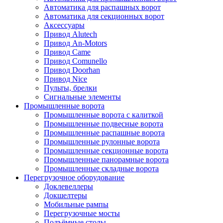
Автоматика для распашных ворот
Автоматика для секционных ворот
Аксессуары
Привод Alutech
Привод An-Motors
Привод Came
Привод Comunello
Привод Doorhan
Привод Nice
Пульты, брелки
Сигнальные элементы
Промышленные ворота
Промышленные ворота с калиткой
Промышленные подвесные ворота
Промышленные распашные ворота
Промышленные рулонные ворота
Промышленные секционные ворота
Промышленные панорамные ворота
Промышленные складные ворота
Перегрузочное оборудование
Доклевеллеры
Докшелтеры
Мобильные рампы
Перегрузочные мосты
Подъёмные столы