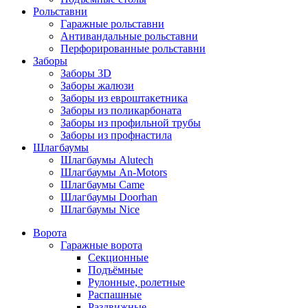
Рольставни
Гаражные рольставни
Антивандальные рольставни
Перфорированные рольставни
Заборы
Заборы 3D
Заборы жалюзи
Заборы из евроштакетника
Заборы из поликарбоната
Заборы из профильной трубы
Заборы из профнастила
Шлагбаумы
Шлагбаумы Alutech
Шлагбаумы An-Motors
Шлагбаумы Came
Шлагбаумы Doorhan
Шлагбаумы Nice
Ворота
Гаражные ворота
Секционные
Подъёмные
Рулонные, ролетные
Распашные
Раздвижные