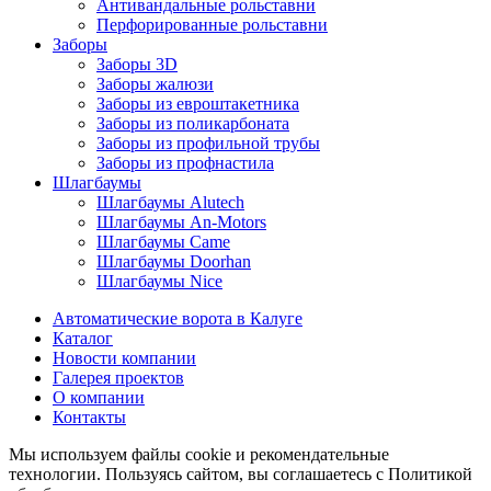
Антивандальные рольставни
Перфорированные рольставни
Заборы
Заборы 3D
Заборы жалюзи
Заборы из евроштакетника
Заборы из поликарбоната
Заборы из профильной трубы
Заборы из профнастила
Шлагбаумы
Шлагбаумы Alutech
Шлагбаумы An-Motors
Шлагбаумы Came
Шлагбаумы Doorhan
Шлагбаумы Nice
Автоматические ворота в Калуге
Каталог
Новости компании
Галерея проектов
О компании
Контакты
Мы используем файлы cookie и рекомендательные
технологии. Пользуясь сайтом, вы соглашаетесь с Политикой