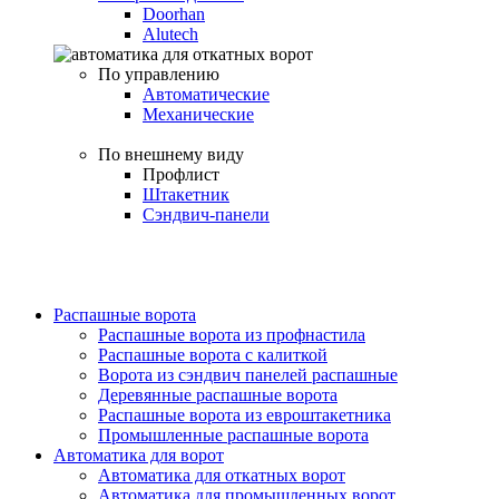
Doorhan
Alutech
По управлению
Автоматические
Механические
По внешнему виду
Профлист
Штакетник
Сэндвич-панели
Распашные ворота
Распашные ворота из профнастила
Распашные ворота с калиткой
Ворота из сэндвич панелей распашные
Деревянные распашные ворота
Распашные ворота из евроштакетника
Промышленные распашные ворота
Автоматика для ворот
Автоматика для откатных ворот
Автоматика для промышленных ворот