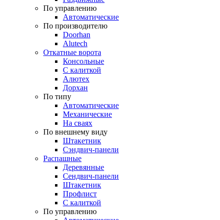
По управлению
Автоматические
По производителю
Doorhan
Alutech
Откатные ворота
Консольные
С калиткой
Алютех
Дорхан
По типу
Автоматические
Механические
На сваях
По внешнему виду
Штакетник
Сэндвич-панели
Распашные
Деревянные
Сендвич-панели
Штакетник
Профлист
С калиткой
По управлению