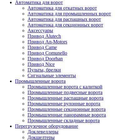
Автоматика для ворот
Автоматика для откатных ворот
Автоматика для промышленных ворот
Автоматика для распашных ворот
Автоматика для секционных ворот
Аксессуары
Привод Alutech
Привод An-Motors
Привод Came
Привод Comunello
Привод Doorhan
Привод Nice
Пульты, брелки
Сигнальные элементы
Промышленные ворота
Промышленные ворота с калиткой
Промышленные подвесные ворота
Промышленные распашные ворота
Промышленные рулонные ворота
Промышленные секционные ворота
Промышленные панорамные ворота
Промышленные складные ворота
Перегрузочное оборудование
Доклевеллеры
Докшелтеры