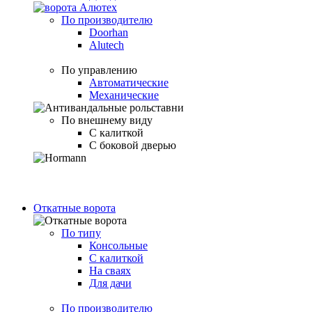
По производителю
Doorhan
Alutech
По управлению
Автоматические
Механические
По внешнему виду
С калиткой
С боковой дверью
Откатные ворота
По типу
Консольные
С калиткой
На сваях
Для дачи
По производителю