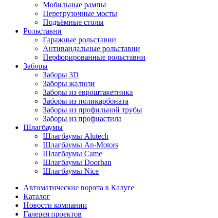
Мобильные рампы
Перегрузочные мосты
Подъёмные столы
Рольставни
Гаражные рольставни
Антивандальные рольставни
Перфорированные рольставни
Заборы
Заборы 3D
Заборы жалюзи
Заборы из евроштакетника
Заборы из поликарбоната
Заборы из профильной трубы
Заборы из профнастила
Шлагбаумы
Шлагбаумы Alutech
Шлагбаумы An-Motors
Шлагбаумы Came
Шлагбаумы Doorhan
Шлагбаумы Nice
Автоматические ворота в Калуге
Каталог
Новости компании
Галерея проектов