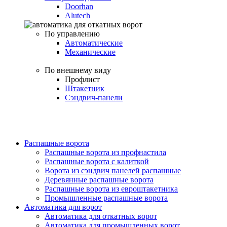
Doorhan
Alutech
По управлению
Автоматические
Механические
По внешнему виду
Профлист
Штакетник
Сэндвич-панели
Распашные ворота
Распашные ворота из профнастила
Распашные ворота с калиткой
Ворота из сэндвич панелей распашные
Деревянные распашные ворота
Распашные ворота из евроштакетника
Промышленные распашные ворота
Автоматика для ворот
Автоматика для откатных ворот
Автоматика для промышленных ворот