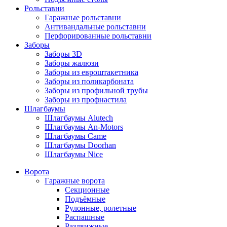
Рольставни
Гаражные рольставни
Антивандальные рольставни
Перфорированные рольставни
Заборы
Заборы 3D
Заборы жалюзи
Заборы из евроштакетника
Заборы из поликарбоната
Заборы из профильной трубы
Заборы из профнастила
Шлагбаумы
Шлагбаумы Alutech
Шлагбаумы An-Motors
Шлагбаумы Came
Шлагбаумы Doorhan
Шлагбаумы Nice
Ворота
Гаражные ворота
Секционные
Подъёмные
Рулонные, ролетные
Распашные
Раздвижные