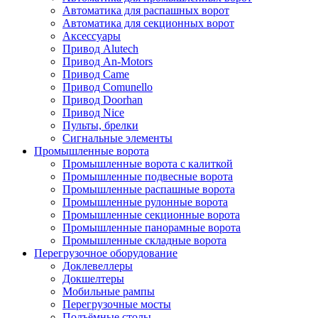
Автоматика для распашных ворот
Автоматика для секционных ворот
Аксессуары
Привод Alutech
Привод An-Motors
Привод Came
Привод Comunello
Привод Doorhan
Привод Nice
Пульты, брелки
Сигнальные элементы
Промышленные ворота
Промышленные ворота с калиткой
Промышленные подвесные ворота
Промышленные распашные ворота
Промышленные рулонные ворота
Промышленные секционные ворота
Промышленные панорамные ворота
Промышленные складные ворота
Перегрузочное оборудование
Доклевеллеры
Докшелтеры
Мобильные рампы
Перегрузочные мосты
Подъёмные столы