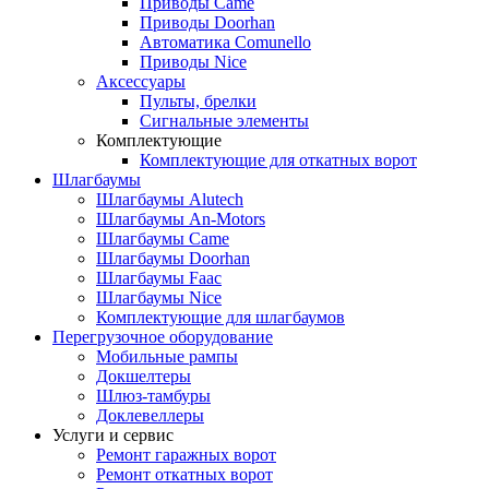
Приводы Came
Приводы Doorhan
Автоматика Comunello
Приводы Nice
Аксессуары
Пульты, брелки
Сигнальные элементы
Комплектующие
Комплектующие для откатных ворот
Шлагбаумы
Шлагбаумы Alutech
Шлагбаумы An-Motors
Шлагбаумы Came
Шлагбаумы Doorhan
Шлагбаумы Faac
Шлагбаумы Nice
Комплектующие для шлагбаумов
Перегрузочное оборудование
Мобильные рампы
Докшелтеры
Шлюз-тамбуры
Доклевеллеры
Услуги и сервис
Ремонт гаражных ворот
Ремонт откатных ворот