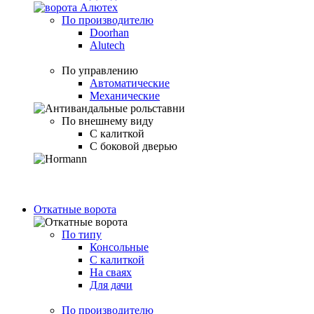
По производителю
Doorhan
Alutech
По управлению
Автоматические
Механические
По внешнему виду
С калиткой
С боковой дверью
Откатные ворота
По типу
Консольные
С калиткой
На сваях
Для дачи
По производителю