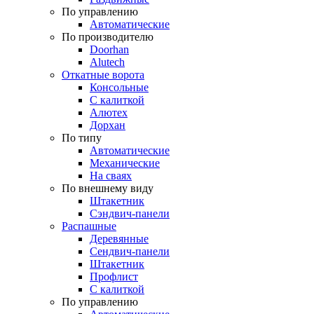
По управлению
Автоматические
По производителю
Doorhan
Alutech
Откатные ворота
Консольные
С калиткой
Алютех
Дорхан
По типу
Автоматические
Механические
На сваях
По внешнему виду
Штакетник
Сэндвич-панели
Распашные
Деревянные
Сендвич-панели
Штакетник
Профлист
С калиткой
По управлению