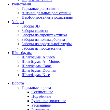
Рольставни
Гаражные рольставни
Антивандальные рольставни
Перфорированные рольставни
Заборы
Заборы 3D
Заборы жалюзи
Заборы из евроштакетника
Заборы из поликарбоната
Заборы из профильной трубы
Заборы из профнастила
Шлагбаумы
Шлагбаумы Alutech
Шлагбаумы An-Motors
Шлагбаумы Came
Шлагбаумы Doorhan
Шлагбаумы Nice
Ворота
Гаражные ворота
Секционные
Подъёмные
Рулонные, ролетные
Распашные
Раздвижные