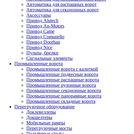
Автоматика для распашных ворот
Автоматика для секционных ворот
Аксессуары
Привод Alutech
Привод An-Motors
Привод Came
Привод Comunello
Привод Doorhan
Привод Nice
Пульты, брелки
Сигнальные элементы
Промышленные ворота
Промышленные ворота с калиткой
Промышленные подвесные ворота
Промышленные распашные ворота
Промышленные рулонные ворота
Промышленные секционные ворота
Промышленные панорамные ворота
Промышленные складные ворота
Перегрузочное оборудование
Доклевеллеры
Докшелтеры
Мобильные рампы
Перегрузочные мосты
Подъёмные столы