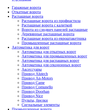
Гаражные ворота
Откатные ворота
Распашные ворота
Распашные ворота из профнастила
Распашные ворота с калиткой
Ворота из сэндвич панелей распашные
Деревянные распашные ворота
Распашные ворота из евроштакетника
Промышленные распашные ворота
Автоматика для ворот
Автоматика для откатных ворот
Автоматика для промышленных ворот
Автоматика для распашных ворот
Автоматика для секционных ворот
Аксессуары
Привод Alutech
Привод An-Motors
Привод Came
Привод Comunello
Привод Doorhan
Привод Nice
Пульты, брелки
Сигнальные элементы
Промышленные ворота