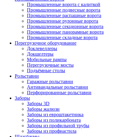
Промышленные ворота с калиткой
Промышленные подвесные ворота
Промышленные распашные ворота
Промышленные рулонные ворота
Промышленные секционные ворота
Промышленные панорамные ворота
Промышленные складные ворота
Перегрузочное оборудование
Доклевеллеры
Докшелтеры
Мобильные рампы
Перегрузочные мосты
Подъёмные столы
Рольставни
Гаражные рольставни
Антивандальные рольставни
Перфорированные рольставни
Заборы
Заборы 3D
Заборы жалюзи
Заборы из евроштакетника
Заборы из поликарбоната
Заборы из профильной трубы
Заборы из профнастила
Шлагбаумы