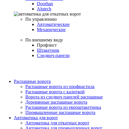
Doorhan
Alutech
По управлению
Автоматические
Механические
По внешнему виду
Профлист
Штакетник
Сэндвич-панели
Распашные ворота
Распашные ворота из профнастила
Распашные ворота с калиткой
Ворота из сэндвич панелей распашные
Деревянные распашные ворота
Распашные ворота из евроштакетника
Промышленные распашные ворота
Автоматика для ворот
Автоматика для откатных ворот
Автоматика для промышленных ворот