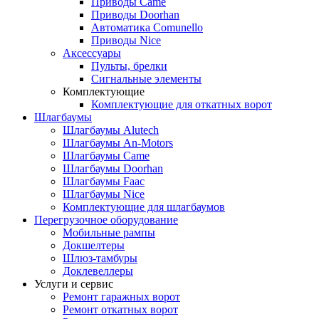
Приводы Came
Приводы Doorhan
Автоматика Comunello
Приводы Nice
Аксессуары
Пульты, брелки
Сигнальные элементы
Комплектующие
Комплектующие для откатных ворот
Шлагбаумы
Шлагбаумы Alutech
Шлагбаумы An-Motors
Шлагбаумы Came
Шлагбаумы Doorhan
Шлагбаумы Faac
Шлагбаумы Nice
Комплектующие для шлагбаумов
Перегрузочное оборудование
Мобильные рампы
Докшелтеры
Шлюз-тамбуры
Доклевеллеры
Услуги и сервис
Ремонт гаражных ворот
Ремонт откатных ворот