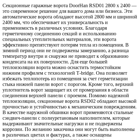
Секционные гаражные ворота DoorHan RSD01 2800 х 2400 —
это современное решение для вашего дома или бизнеса. Эти
автоматические ворота обладают высотой 2800 мм и шириной
2400 мм, что обеспечивает их универсальность и
применимость в различных условиях. Благодаря
герметичному соединению секций и использованию
специальных утеплительных материалов, эти ворота
эффективно препятствуют потерям тепла из помещения. В
зимний период они не подвержены замерзанию, а разница
температур внутри и снаружи не приводит к образованию
конденсата на их поверхности. Для еще большей
теплоизоляции ворота можно оснастить термостойким
нижним профилем с технологией Т-bridge. Она позволяет
избежать теплопотерь из помещения за счет герметизации
стыка нижней панели ворот с порогом. Кроме того, верхний
уплотнитель ворот защищает их от промерзания в области
соединения верхней панели с проемом. Помимо надежной
теплоизоляции, секционные ворота RSD02 обладают высокой
прочностью и устойчивостью к механическим повреждениям.
В качестве наружной обшивки ворот применяются стальные
сэндвич-панели с полиуретановым наполнителем, которые
выдерживают значительные нагрузки и не подвержены
коррозии. По желанию заказчика они могут быть выполнены
в различных цветах и фактурах, а также оснащены