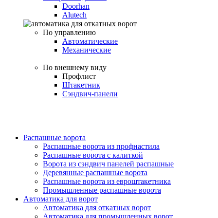
Doorhan
Alutech
По управлению
Автоматические
Механические
По внешнему виду
Профлист
Штакетник
Сэндвич-панели
Распашные ворота
Распашные ворота из профнастила
Распашные ворота с калиткой
Ворота из сэндвич панелей распашные
Деревянные распашные ворота
Распашные ворота из евроштакетника
Промышленные распашные ворота
Автоматика для ворот
Автоматика для откатных ворот
Автоматика для промышленных ворот