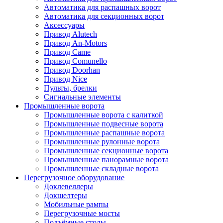
Автоматика для распашных ворот
Автоматика для секционных ворот
Аксессуары
Привод Alutech
Привод An-Motors
Привод Came
Привод Comunello
Привод Doorhan
Привод Nice
Пульты, брелки
Сигнальные элементы
Промышленные ворота
Промышленные ворота с калиткой
Промышленные подвесные ворота
Промышленные распашные ворота
Промышленные рулонные ворота
Промышленные секционные ворота
Промышленные панорамные ворота
Промышленные складные ворота
Перегрузочное оборудование
Доклевеллеры
Докшелтеры
Мобильные рампы
Перегрузочные мосты
Подъёмные столы