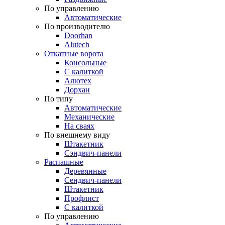
По управлению
Автоматические
По производителю
Doorhan
Alutech
Откатные ворота
Консольные
С калиткой
Алютех
Дорхан
По типу
Автоматические
Механические
На сваях
По внешнему виду
Штакетник
Сэндвич-панели
Распашные
Деревянные
Сендвич-панели
Штакетник
Профлист
С калиткой
По управлению