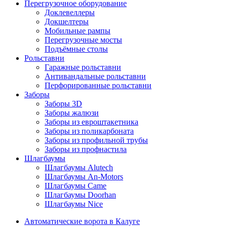
Перегрузочное оборудование
Доклевеллеры
Докшелтеры
Мобильные рампы
Перегрузочные мосты
Подъёмные столы
Рольставни
Гаражные рольставни
Антивандальные рольставни
Перфорированные рольставни
Заборы
Заборы 3D
Заборы жалюзи
Заборы из евроштакетника
Заборы из поликарбоната
Заборы из профильной трубы
Заборы из профнастила
Шлагбаумы
Шлагбаумы Alutech
Шлагбаумы An-Motors
Шлагбаумы Came
Шлагбаумы Doorhan
Шлагбаумы Nice
Автоматические ворота в Калуге