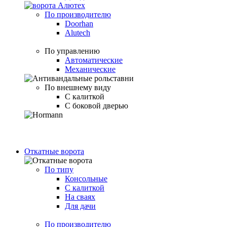
По производителю
Doorhan
Alutech
По управлению
Автоматические
Механические
По внешнему виду
С калиткой
С боковой дверью
Откатные ворота
По типу
Консольные
С калиткой
На сваях
Для дачи
По производителю