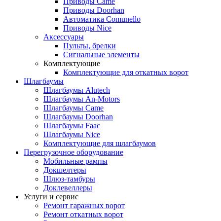
Приводы Came
Приводы Doorhan
Автоматика Comunello
Приводы Nice
Аксессуары
Пульты, брелки
Сигнальные элементы
Комплектующие
Комплектующие для откатных ворот
Шлагбаумы
Шлагбаумы Alutech
Шлагбаумы An-Motors
Шлагбаумы Came
Шлагбаумы Doorhan
Шлагбаумы Faac
Шлагбаумы Nice
Комплектующие для шлагбаумов
Перегрузочное оборудование
Мобильные рампы
Докшелтеры
Шлюз-тамбуры
Доклевеллеры
Услуги и сервис
Ремонт гаражных ворот
Ремонт откатных ворот