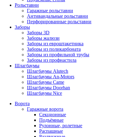
Рольставни
Гаражные рольставни
Антивандальные рольставни
Перфорированные рольставни
Заборы
Заборы 3D
Заборы жалюзи
Заборы из евроштакетника
Заборы из поликарбоната
Заборы из профильной трубы
Заборы из профнастила
Шлагбаумы
Шлагбаумы Alutech
Шлагбаумы An-Motors
Шлагбаумы Came
Шлагбаумы Doorhan
Шлагбаумы Nice
Ворота
Гаражные ворота
Секционные
Подъёмные
Рулонные, ролетные
Распашные
Раздвижные