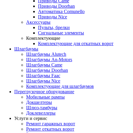
Приводы Came
Приводы Doorhan
Автоматика Comunello
Приводы Nice
Аксессуары
Пульты, брелки
Сигнальные элементы
Комплектующие
Комплектующие для откатных ворот
Шлагбаумы
Шлагбаумы Alutech
Шлагбаумы An-Motors
Шлагбаумы Came
Шлагбаумы Doorhan
Шлагбаумы Faac
Шлагбаумы Nice
Комплектующие для шлагбаумов
Перегрузочное оборудование
Мобильные рампы
Докшелтеры
Шлюз-тамбуры
Доклевеллеры
Услуги и сервис
Ремонт гаражных ворот
Ремонт откатных ворот