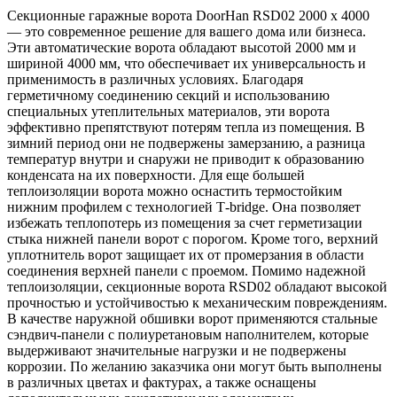
Секционные гаражные ворота DoorHan RSD02 2000 х 4000
— это современное решение для вашего дома или бизнеса.
Эти автоматические ворота обладают высотой 2000 мм и
шириной 4000 мм, что обеспечивает их универсальность и
применимость в различных условиях. Благодаря
герметичному соединению секций и использованию
специальных утеплительных материалов, эти ворота
эффективно препятствуют потерям тепла из помещения. В
зимний период они не подвержены замерзанию, а разница
температур внутри и снаружи не приводит к образованию
конденсата на их поверхности. Для еще большей
теплоизоляции ворота можно оснастить термостойким
нижним профилем с технологией Т-bridge. Она позволяет
избежать теплопотерь из помещения за счет герметизации
стыка нижней панели ворот с порогом. Кроме того, верхний
уплотнитель ворот защищает их от промерзания в области
соединения верхней панели с проемом. Помимо надежной
теплоизоляции, секционные ворота RSD02 обладают высокой
прочностью и устойчивостью к механическим повреждениям.
В качестве наружной обшивки ворот применяются стальные
сэндвич-панели с полиуретановым наполнителем, которые
выдерживают значительные нагрузки и не подвержены
коррозии. По желанию заказчика они могут быть выполнены
в различных цветах и фактурах, а также оснащены