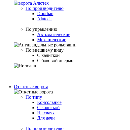
По производителю
Doorhan
Alutech
По управлению
Автоматические
Механические
По внешнему виду
С калиткой
С боковой дверью
Откатные ворота
По типу
Консольные
С калиткой
На сваях
Для дачи
По производителю