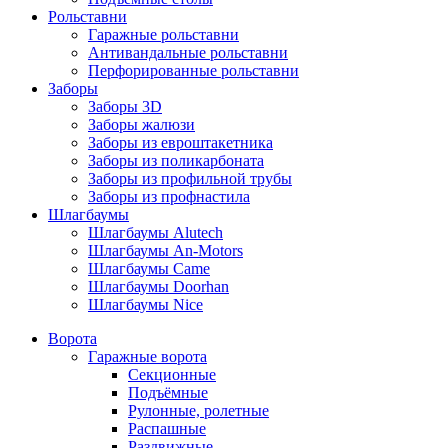
Рольставни
Гаражные рольставни
Антивандальные рольставни
Перфорированные рольставни
Заборы
Заборы 3D
Заборы жалюзи
Заборы из евроштакетника
Заборы из поликарбоната
Заборы из профильной трубы
Заборы из профнастила
Шлагбаумы
Шлагбаумы Alutech
Шлагбаумы An-Motors
Шлагбаумы Came
Шлагбаумы Doorhan
Шлагбаумы Nice
Ворота
Гаражные ворота
Секционные
Подъёмные
Рулонные, ролетные
Распашные
Раздвижные