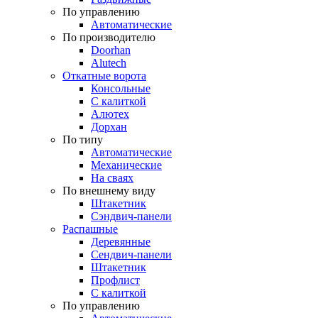
По управлению
Автоматические
По производителю
Doorhan
Alutech
Откатные ворота
Консольные
С калиткой
Алютех
Дорхан
По типу
Автоматические
Механические
На сваях
По внешнему виду
Штакетник
Сэндвич-панели
Распашные
Деревянные
Сендвич-панели
Штакетник
Профлист
С калиткой
По управлению