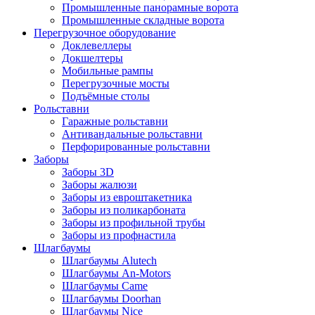
Промышленные панорамные ворота
Промышленные складные ворота
Перегрузочное оборудование
Доклевеллеры
Докшелтеры
Мобильные рампы
Перегрузочные мосты
Подъёмные столы
Рольставни
Гаражные рольставни
Антивандальные рольставни
Перфорированные рольставни
Заборы
Заборы 3D
Заборы жалюзи
Заборы из евроштакетника
Заборы из поликарбоната
Заборы из профильной трубы
Заборы из профнастила
Шлагбаумы
Шлагбаумы Alutech
Шлагбаумы An-Motors
Шлагбаумы Came
Шлагбаумы Doorhan
Шлагбаумы Nice