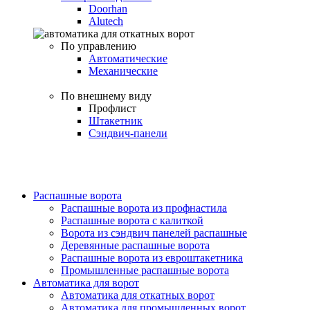
Doorhan
Alutech
По управлению
Автоматические
Механические
По внешнему виду
Профлист
Штакетник
Сэндвич-панели
Распашные ворота
Распашные ворота из профнастила
Распашные ворота с калиткой
Ворота из сэндвич панелей распашные
Деревянные распашные ворота
Распашные ворота из евроштакетника
Промышленные распашные ворота
Автоматика для ворот
Автоматика для откатных ворот
Автоматика для промышленных ворот