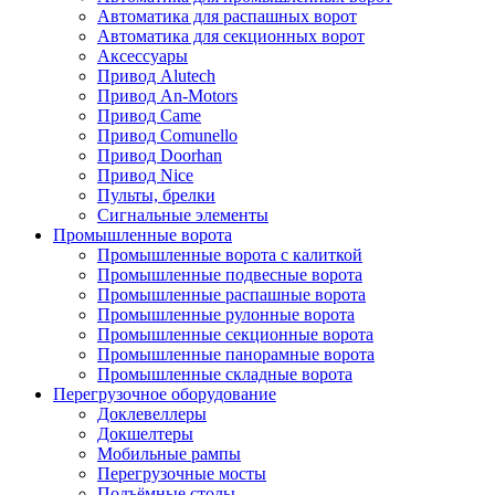
Автоматика для распашных ворот
Автоматика для секционных ворот
Аксессуары
Привод Alutech
Привод An-Motors
Привод Came
Привод Comunello
Привод Doorhan
Привод Nice
Пульты, брелки
Сигнальные элементы
Промышленные ворота
Промышленные ворота с калиткой
Промышленные подвесные ворота
Промышленные распашные ворота
Промышленные рулонные ворота
Промышленные секционные ворота
Промышленные панорамные ворота
Промышленные складные ворота
Перегрузочное оборудование
Доклевеллеры
Докшелтеры
Мобильные рампы
Перегрузочные мосты
Подъёмные столы