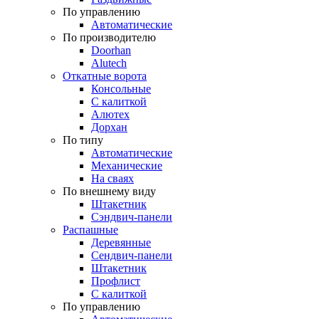
По управлению
Автоматические
По производителю
Doorhan
Alutech
Откатные ворота
Консольные
С калиткой
Алютех
Дорхан
По типу
Автоматические
Механические
На сваях
По внешнему виду
Штакетник
Сэндвич-панели
Распашные
Деревянные
Сендвич-панели
Штакетник
Профлист
С калиткой
По управлению