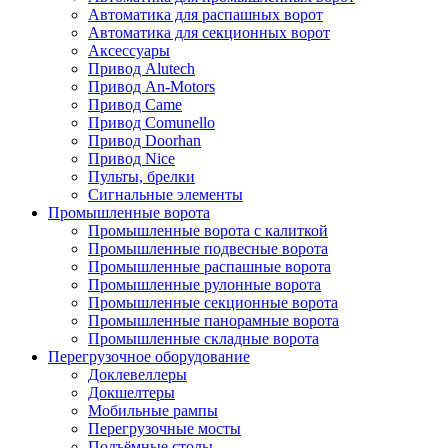
Автоматика для распашных ворот
Автоматика для секционных ворот
Аксессуары
Привод Alutech
Привод An-Motors
Привод Came
Привод Comunello
Привод Doorhan
Привод Nice
Пульты, брелки
Сигнальные элементы
Промышленные ворота
Промышленные ворота с калиткой
Промышленные подвесные ворота
Промышленные распашные ворота
Промышленные рулонные ворота
Промышленные секционные ворота
Промышленные панорамные ворота
Промышленные складные ворота
Перегрузочное оборудование
Доклевеллеры
Докшелтеры
Мобильные рампы
Перегрузочные мосты
Подъёмные столы