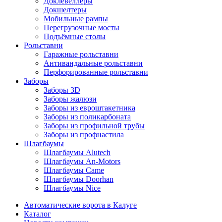
Доклевеллеры
Докшелтеры
Мобильные рампы
Перегрузочные мосты
Подъёмные столы
Рольставни
Гаражные рольставни
Антивандальные рольставни
Перфорированные рольставни
Заборы
Заборы 3D
Заборы жалюзи
Заборы из евроштакетника
Заборы из поликарбоната
Заборы из профильной трубы
Заборы из профнастила
Шлагбаумы
Шлагбаумы Alutech
Шлагбаумы An-Motors
Шлагбаумы Came
Шлагбаумы Doorhan
Шлагбаумы Nice
Автоматические ворота в Калуге
Каталог