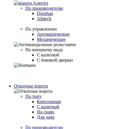
По производителю
Doorhan
Alutech
По управлению
Автоматические
Механические
По внешнему виду
С калиткой
С боковой дверью
Откатные ворота
По типу
Консольные
С калиткой
На сваях
Для дачи
По производителю