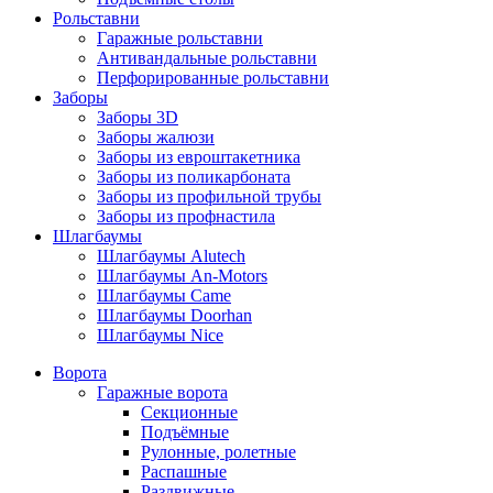
Рольставни
Гаражные рольставни
Антивандальные рольставни
Перфорированные рольставни
Заборы
Заборы 3D
Заборы жалюзи
Заборы из евроштакетника
Заборы из поликарбоната
Заборы из профильной трубы
Заборы из профнастила
Шлагбаумы
Шлагбаумы Alutech
Шлагбаумы An-Motors
Шлагбаумы Came
Шлагбаумы Doorhan
Шлагбаумы Nice
Ворота
Гаражные ворота
Секционные
Подъёмные
Рулонные, ролетные
Распашные
Раздвижные