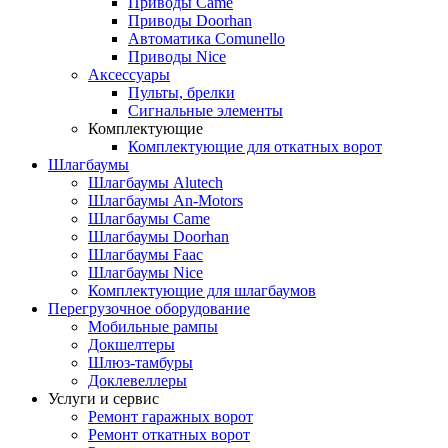
Приводы Came
Приводы Doorhan
Автоматика Comunello
Приводы Nice
Аксессуары
Пульты, брелки
Сигнальные элементы
Комплектующие
Комплектующие для откатных ворот
Шлагбаумы
Шлагбаумы Alutech
Шлагбаумы An-Motors
Шлагбаумы Came
Шлагбаумы Doorhan
Шлагбаумы Faac
Шлагбаумы Nice
Комплектующие для шлагбаумов
Перегрузочное оборудование
Мобильные рампы
Докшелтеры
Шлюз-тамбуры
Доклевеллеры
Услуги и сервис
Ремонт гаражных ворот
Ремонт откатных ворот