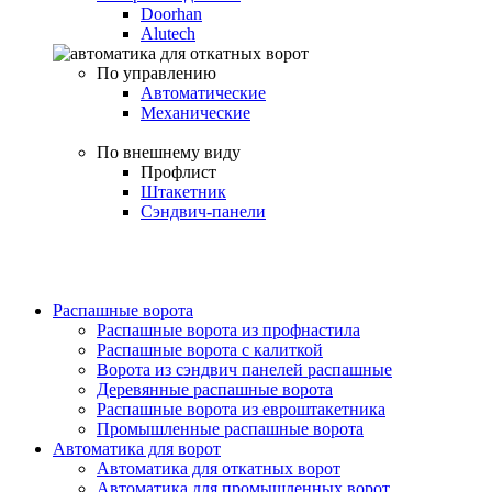
Doorhan
Alutech
По управлению
Автоматические
Механические
По внешнему виду
Профлист
Штакетник
Сэндвич-панели
Распашные ворота
Распашные ворота из профнастила
Распашные ворота с калиткой
Ворота из сэндвич панелей распашные
Деревянные распашные ворота
Распашные ворота из евроштакетника
Промышленные распашные ворота
Автоматика для ворот
Автоматика для откатных ворот
Автоматика для промышленных ворот