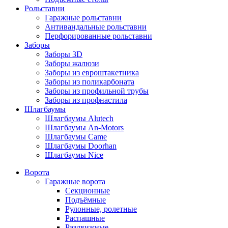
Рольставни
Гаражные рольставни
Антивандальные рольставни
Перфорированные рольставни
Заборы
Заборы 3D
Заборы жалюзи
Заборы из евроштакетника
Заборы из поликарбоната
Заборы из профильной трубы
Заборы из профнастила
Шлагбаумы
Шлагбаумы Alutech
Шлагбаумы An-Motors
Шлагбаумы Came
Шлагбаумы Doorhan
Шлагбаумы Nice
Ворота
Гаражные ворота
Секционные
Подъёмные
Рулонные, ролетные
Распашные
Раздвижные