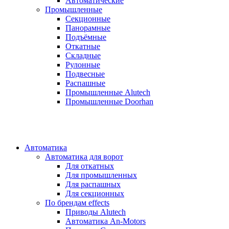
Автоматические
Промышленные
Секционные
Панорамные
Подъёмные
Откатные
Складные
Рулонные
Подвесные
Распашные
Промышленные Alutech
Промышленные Doorhan
Автоматика
Автоматика для ворот
Для откатных
Для промышленных
Для распашных
Для секционных
По брендам
effects
Приводы Alutech
Автоматика An-Motors