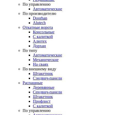
По управлению
Автоматические
По производителю
Doorhan
Alutech
Откатные ворота
Консольные
С калиткой
Алютех
Дорхан
По типу
Автоматические
Механические
На сваях
По внешнему виду
Штакетник
Сэндвич-панели
Распашные
Деревянные
Сендвич-панели
Штакетник
Профлист
С калиткой
По управлению