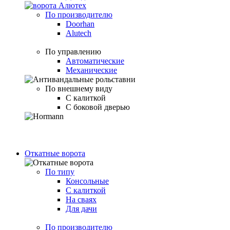
По производителю
Doorhan
Alutech
По управлению
Автоматические
Механические
По внешнему виду
С калиткой
С боковой дверью
Откатные ворота
По типу
Консольные
С калиткой
На сваях
Для дачи
По производителю