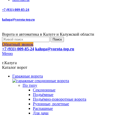
+7 (931) 009-85-24
kaluga@vorota-top.ru
Ворота и автоматика в Калуге и Калужской области
Поиск
Обратный звонок
+7 (931) 009-85-24
kaluga@vorota-top.ru
Меню
г.Калуга
Каталог ворот
Гаражные ворота
По типу
Секционные
Подъёмные
Подъёмно-поворотные ворота
Рулонные, ролетные
Распашные
Для дачи