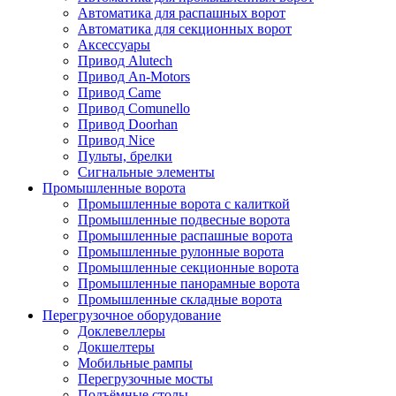
Автоматика для распашных ворот
Автоматика для секционных ворот
Аксессуары
Привод Alutech
Привод An-Motors
Привод Came
Привод Comunello
Привод Doorhan
Привод Nice
Пульты, брелки
Сигнальные элементы
Промышленные ворота
Промышленные ворота с калиткой
Промышленные подвесные ворота
Промышленные распашные ворота
Промышленные рулонные ворота
Промышленные секционные ворота
Промышленные панорамные ворота
Промышленные складные ворота
Перегрузочное оборудование
Доклевеллеры
Докшелтеры
Мобильные рампы
Перегрузочные мосты
Подъёмные столы