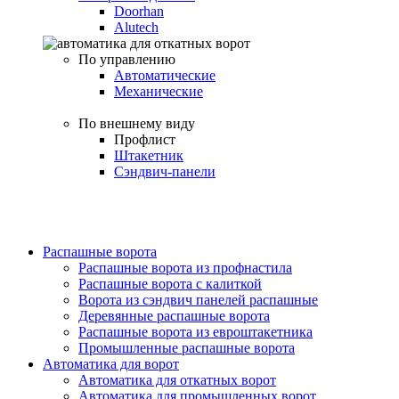
Doorhan
Alutech
По управлению
Автоматические
Механические
По внешнему виду
Профлист
Штакетник
Сэндвич-панели
Распашные ворота
Распашные ворота из профнастила
Распашные ворота с калиткой
Ворота из сэндвич панелей распашные
Деревянные распашные ворота
Распашные ворота из евроштакетника
Промышленные распашные ворота
Автоматика для ворот
Автоматика для откатных ворот
Автоматика для промышленных ворот