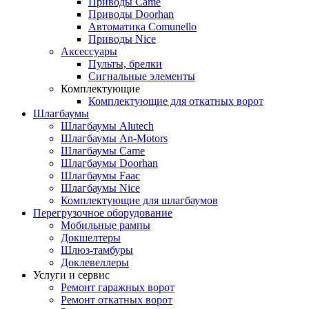
Приводы Came
Приводы Doorhan
Автоматика Comunello
Приводы Nice
Аксессуары
Пульты, брелки
Сигнальные элементы
Комплектующие
Комплектующие для откатных ворот
Шлагбаумы
Шлагбаумы Alutech
Шлагбаумы An-Motors
Шлагбаумы Came
Шлагбаумы Doorhan
Шлагбаумы Faac
Шлагбаумы Nice
Комплектующие для шлагбаумов
Перегрузочное оборудование
Мобильные рампы
Докшелтеры
Шлюз-тамбуры
Доклевеллеры
Услуги и сервис
Ремонт гаражных ворот
Ремонт откатных ворот