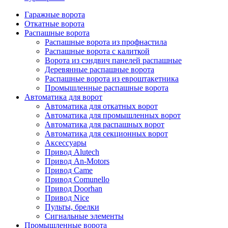
Гаражные ворота
Откатные ворота
Распашные ворота
Распашные ворота из профнастила
Распашные ворота с калиткой
Ворота из сэндвич панелей распашные
Деревянные распашные ворота
Распашные ворота из евроштакетника
Промышленные распашные ворота
Автоматика для ворот
Автоматика для откатных ворот
Автоматика для промышленных ворот
Автоматика для распашных ворот
Автоматика для секционных ворот
Аксессуары
Привод Alutech
Привод An-Motors
Привод Came
Привод Comunello
Привод Doorhan
Привод Nice
Пульты, брелки
Сигнальные элементы
Промышленные ворота