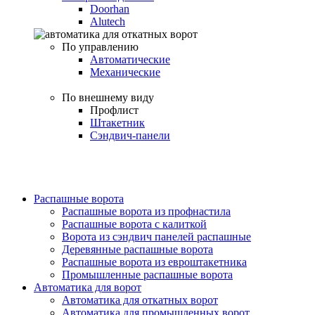
Doorhan
Alutech
По управлению
Автоматические
Механические
По внешнему виду
Профлист
Штакетник
Сэндвич-панели
Распашные ворота
Распашные ворота из профнастила
Распашные ворота с калиткой
Ворота из сэндвич панелей распашные
Деревянные распашные ворота
Распашные ворота из евроштакетника
Промышленные распашные ворота
Автоматика для ворот
Автоматика для откатных ворот
Автоматика для промышленных ворот