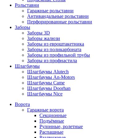
Рольставни
Гаражные рольставни
Антивандальные рольставни
Перфорированные рольставни
Заборы
Заборы 3D
Заборы жалюзи
Заборы из евроштакетника
Заборы из поликарбоната
Заборы из профильной трубы
Заборы из профнастила
Шлагбаумы
Шлагбаумы Alutech
Шлагбаумы An-Motors
Шлагбаумы Came
Шлагбаумы Doorhan
Шлагбаумы Nice
Ворота
Гаражные ворота
Секционные
Подъёмные
Рулонные, ролетные
Распашные
Раздвижные