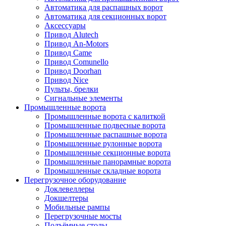
Автоматика для распашных ворот
Автоматика для секционных ворот
Аксессуары
Привод Alutech
Привод An-Motors
Привод Came
Привод Comunello
Привод Doorhan
Привод Nice
Пульты, брелки
Сигнальные элементы
Промышленные ворота
Промышленные ворота с калиткой
Промышленные подвесные ворота
Промышленные распашные ворота
Промышленные рулонные ворота
Промышленные секционные ворота
Промышленные панорамные ворота
Промышленные складные ворота
Перегрузочное оборудование
Доклевеллеры
Докшелтеры
Мобильные рампы
Перегрузочные мосты
Подъёмные столы