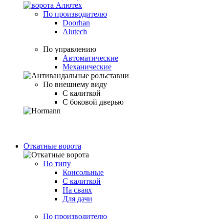
По производителю
Doorhan
Alutech
По управлению
Автоматические
Механические
По внешнему виду
С калиткой
С боковой дверью
Откатные ворота
По типу
Консольные
С калиткой
На сваях
Для дачи
По производителю