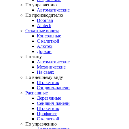
По управлению
Автоматические
По производителю
Doorhan
Alutech
Откатные ворота
Консольные
С калиткой
Алютех
Дорхан
По типу
Автоматические
Механические
На сваях
По внешнему виду
Штакетник
Сэндвич-панели
Распашные
Деревянные
Сендвич-панели
Штакетник
Профлист
С калиткой
По управлению