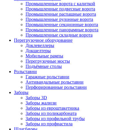
Промышленные ворота с калиткой
Промышленные подвесные ворота
Промышленные распашные ворота
Промышленные рулонные ворота
Промышленные секционные ворота
Промышленные панорамные ворота
Промышленные складные ворота
Перегрузочное оборудование
Доклевеллеры
Докшелтеры
Мобильные рампы
Перегрузочные мосты
Подъёмные столы
Рольставни
Гаражные рольставни
Антивандальные рольставни
Перфорированные рольставни
Заборы
Заборы 3D
Заборы жалюзи
Заборы из евроштакетника
Заборы из поликарбоната
Заборы из профильной трубы
Заборы из профнастила
Шлагбаумы