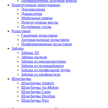
Промышленные складные ворота
Перегрузочное оборудование
Доклевеллеры
Докшелтеры
Мобильные рампы
Перегрузочные мосты
Подъёмные столы
Рольставни
Гаражные рольставни
Антивандальные рольставни
Перфорированные рольставни
Заборы
Заборы 3D
Заборы жалюзи
Заборы из евроштакетника
Заборы из поликарбоната
Заборы из профильной трубы
Заборы из профнастила
Шлагбаумы
Шлагбаумы Alutech
Шлагбаумы An-Motors
Шлагбаумы Came
Шлагбаумы Doorhan
Шлагбаумы Nice