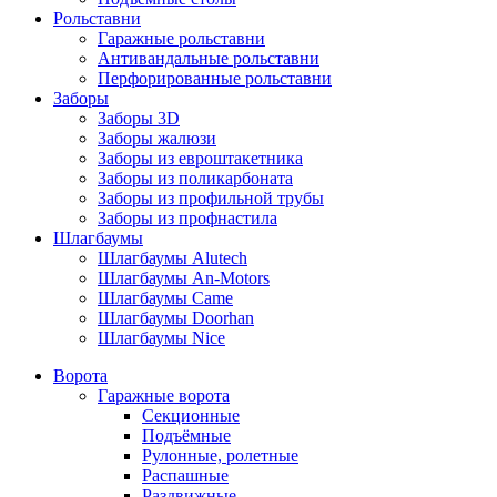
Рольставни
Гаражные рольставни
Антивандальные рольставни
Перфорированные рольставни
Заборы
Заборы 3D
Заборы жалюзи
Заборы из евроштакетника
Заборы из поликарбоната
Заборы из профильной трубы
Заборы из профнастила
Шлагбаумы
Шлагбаумы Alutech
Шлагбаумы An-Motors
Шлагбаумы Came
Шлагбаумы Doorhan
Шлагбаумы Nice
Ворота
Гаражные ворота
Секционные
Подъёмные
Рулонные, ролетные
Распашные
Раздвижные