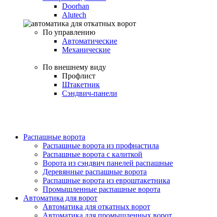
Doorhan
Alutech
По управлению
Автоматические
Механические
По внешнему виду
Профлист
Штакетник
Сэндвич-панели
Распашные ворота
Распашные ворота из профнастила
Распашные ворота с калиткой
Ворота из сэндвич панелей распашные
Деревянные распашные ворота
Распашные ворота из евроштакетника
Промышленные распашные ворота
Автоматика для ворот
Автоматика для откатных ворот
Автоматика для промышленных ворот