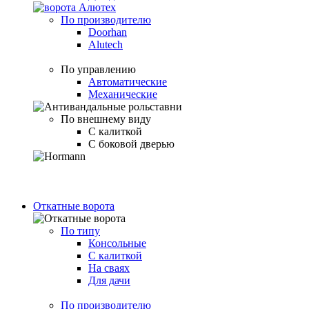
По производителю
Doorhan
Alutech
По управлению
Автоматические
Механические
По внешнему виду
С калиткой
С боковой дверью
Откатные ворота
По типу
Консольные
С калиткой
На сваях
Для дачи
По производителю