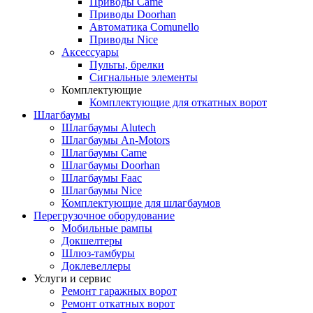
Приводы Came
Приводы Doorhan
Автоматика Comunello
Приводы Nice
Аксессуары
Пульты, брелки
Сигнальные элементы
Комплектующие
Комплектующие для откатных ворот
Шлагбаумы
Шлагбаумы Alutech
Шлагбаумы An-Motors
Шлагбаумы Came
Шлагбаумы Doorhan
Шлагбаумы Faac
Шлагбаумы Nice
Комплектующие для шлагбаумов
Перегрузочное оборудование
Мобильные рампы
Докшелтеры
Шлюз-тамбуры
Доклевеллеры
Услуги и сервис
Ремонт гаражных ворот
Ремонт откатных ворот