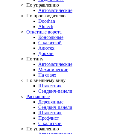
По управлению
Автоматические
По производителю
Doorhan
Alutech
Откатные ворота
Консольные
С калиткой
Алютех
Дорхан
По типу
Автоматические
Механические
На сваях
По внешнему виду
Штакетник
Сэндвич-панели
Распашные
Деревянные
Сендвич-панели
Штакетник
Профлист
С калиткой
По управлению