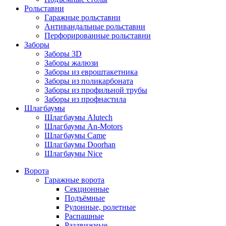
Рольставни
Гаражные рольставни
Антивандальные рольставни
Перфорированные рольставни
Заборы
Заборы 3D
Заборы жалюзи
Заборы из евроштакетника
Заборы из поликарбоната
Заборы из профильной трубы
Заборы из профнастила
Шлагбаумы
Шлагбаумы Alutech
Шлагбаумы An-Motors
Шлагбаумы Came
Шлагбаумы Doorhan
Шлагбаумы Nice
Ворота
Гаражные ворота
Секционные
Подъёмные
Рулонные, ролетные
Распашные
Раздвижные