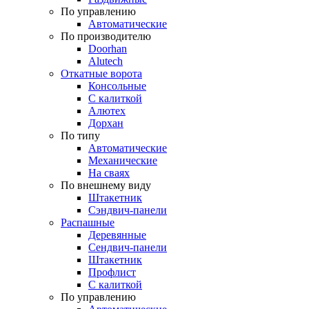
По управлению
Автоматические
По производителю
Doorhan
Alutech
Откатные ворота
Консольные
С калиткой
Алютех
Дорхан
По типу
Автоматические
Механические
На сваях
По внешнему виду
Штакетник
Сэндвич-панели
Распашные
Деревянные
Сендвич-панели
Штакетник
Профлист
С калиткой
По управлению