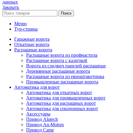
данных
Закрыть
Поиск
Меню
Тур-страны
Гаражные ворота
Откатные ворота
Распашные ворота
Распашные ворота из профнастила
Распашные ворота с калиткой
Ворота из сэндвич панелей распашные
Деревянные распашные ворота
Распашные ворота из евроштакетника
Промышленные распашные ворота
Автоматика для ворот
Автоматика для откатных ворот
Автоматика для промышленных ворот
Автоматика для распашных ворот
Автоматика для секционных ворот
Аксессуары
Привод Alutech
Привод An-Motors
Привод Came