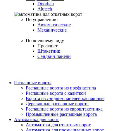
Doorhan
Alutech
По управлению
Автоматические
Механические
По внешнему виду
Профлист
Штакетник
Сэндвич-панели
Распашные ворота
Распашные ворота из профнастила
Распашные ворота с калиткой
Ворота из сэндвич панелей распашные
Деревянные распашные ворота
Распашные ворота из евроштакетника
Промышленные распашные ворота
Автоматика для ворот
Автоматика для откатных ворот
Автоматика для промышленных ворот