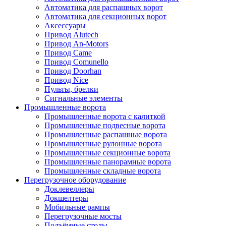
Автоматика для распашных ворот
Автоматика для секционных ворот
Аксессуары
Привод Alutech
Привод An-Motors
Привод Came
Привод Comunello
Привод Doorhan
Привод Nice
Пульты, брелки
Сигнальные элементы
Промышленные ворота
Промышленные ворота с калиткой
Промышленные подвесные ворота
Промышленные распашные ворота
Промышленные рулонные ворота
Промышленные секционные ворота
Промышленные панорамные ворота
Промышленные складные ворота
Перегрузочное оборудование
Доклевеллеры
Докшелтеры
Мобильные рампы
Перегрузочные мосты
Подъёмные столы