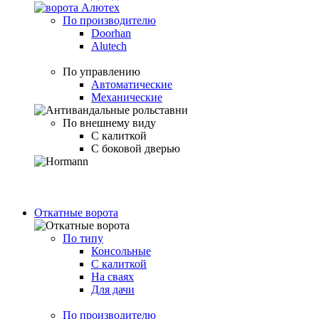
По производителю
Doorhan
Alutech
По управлению
Автоматические
Механические
По внешнему виду
С калиткой
С боковой дверью
Откатные ворота
По типу
Консольные
С калиткой
На сваях
Для дачи
По производителю