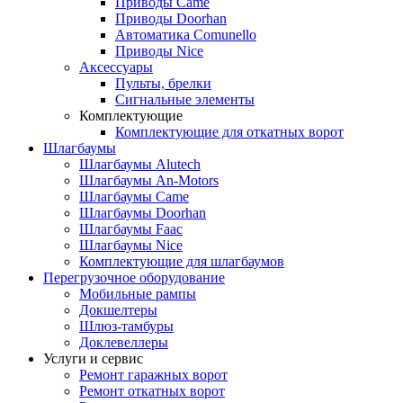
Приводы Came
Приводы Doorhan
Автоматика Comunello
Приводы Nice
Аксессуары
Пульты, брелки
Сигнальные элементы
Комплектующие
Комплектующие для откатных ворот
Шлагбаумы
Шлагбаумы Alutech
Шлагбаумы An-Motors
Шлагбаумы Came
Шлагбаумы Doorhan
Шлагбаумы Faac
Шлагбаумы Nice
Комплектующие для шлагбаумов
Перегрузочное оборудование
Мобильные рампы
Докшелтеры
Шлюз-тамбуры
Доклевеллеры
Услуги и сервис
Ремонт гаражных ворот
Ремонт откатных ворот