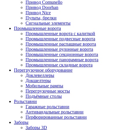
Привод Comunello
Привод Doorhan
Привод Nice
Пульты, брелки
Сигнальные элементы
Промышленные ворота
Промышленные ворота с калиткой
Промышленные подвесные ворота
Промышленные распашные ворота
Промышленные рулонные ворота
Промышленные секционные ворота
Промышленные панорамные ворота
Промышленные складные ворота
Перегрузочное оборудование
Доклевеллеры
Докшелтеры
Мобильные рампы
Перегрузочные мосты
Подъёмные столы
Рольставни
Гаражные рольставни
Антивандальные рольставни
Перфорированные рольставни
Заборы
Заборы 3D