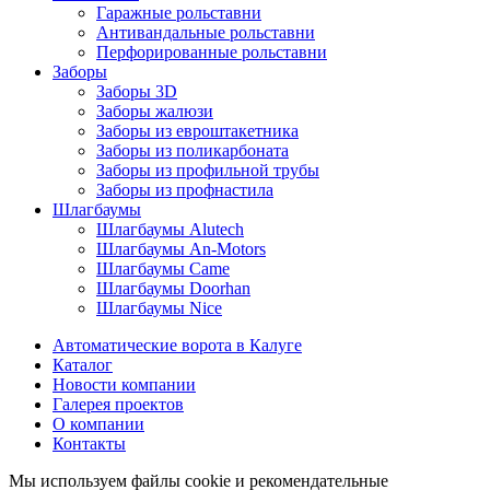
Гаражные рольставни
Антивандальные рольставни
Перфорированные рольставни
Заборы
Заборы 3D
Заборы жалюзи
Заборы из евроштакетника
Заборы из поликарбоната
Заборы из профильной трубы
Заборы из профнастила
Шлагбаумы
Шлагбаумы Alutech
Шлагбаумы An-Motors
Шлагбаумы Came
Шлагбаумы Doorhan
Шлагбаумы Nice
Автоматические ворота в Калуге
Каталог
Новости компании
Галерея проектов
О компании
Контакты
Мы используем файлы cookie и рекомендательные