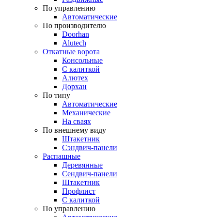
По управлению
Автоматические
По производителю
Doorhan
Alutech
Откатные ворота
Консольные
С калиткой
Алютех
Дорхан
По типу
Автоматические
Механические
На сваях
По внешнему виду
Штакетник
Сэндвич-панели
Распашные
Деревянные
Сендвич-панели
Штакетник
Профлист
С калиткой
По управлению