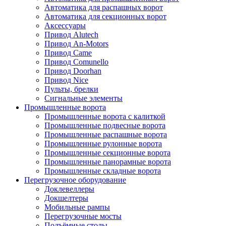
Автоматика для распашных ворот
Автоматика для секционных ворот
Аксессуары
Привод Alutech
Привод An-Motors
Привод Came
Привод Comunello
Привод Doorhan
Привод Nice
Пульты, брелки
Сигнальные элементы
Промышленные ворота
Промышленные ворота с калиткой
Промышленные подвесные ворота
Промышленные распашные ворота
Промышленные рулонные ворота
Промышленные секционные ворота
Промышленные панорамные ворота
Промышленные складные ворота
Перегрузочное оборудование
Доклевеллеры
Докшелтеры
Мобильные рампы
Перегрузочные мосты
Подъёмные столы