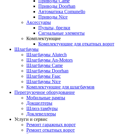
Приводы Came
Приводы Doorhan
Автоматика Comunello
Приводы Nice
Аксессуары
Пульты, брелки
Сигнальные элементы
Комплектующие
Комплектующие для откатных ворот
Шлагбаумы
Шлагбаумы Alutech
Шлагбаумы An-Motors
Шлагбаумы Came
Шлагбаумы Doorhan
Шлагбаумы Faac
Шлагбаумы Nice
Комплектующие для шлагбаумов
Перегрузочное оборудование
Мобильные рампы
Докшелтеры
Шлюз-тамбуры
Доклевеллеры
Услуги и сервис
Ремонт гаражных ворот
Ремонт откатных ворот