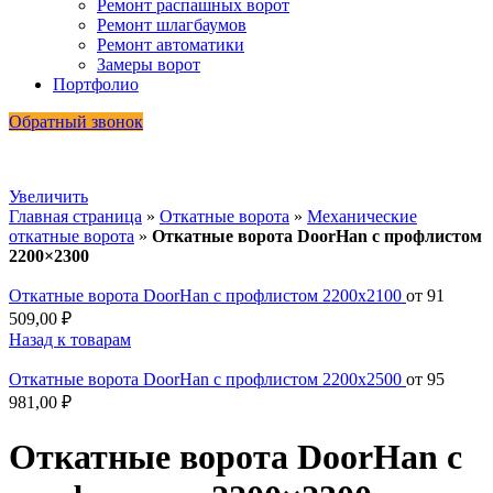
Ремонт распашных ворот
Ремонт шлагбаумов
Ремонт автоматики
Замеры ворот
Портфолио
Обратный звонок
Увеличить
Главная страница
»
Откатные ворота
»
Механические
откатные ворота
»
Откатные ворота DoorHan с профлистом
2200×2300
Откатные ворота DoorHan с профлистом 2200x2100
от
91
509,00
₽
Назад к товарам
Откатные ворота DoorHan с профлистом 2200x2500
от
95
981,00
₽
Откатные ворота DoorHan с