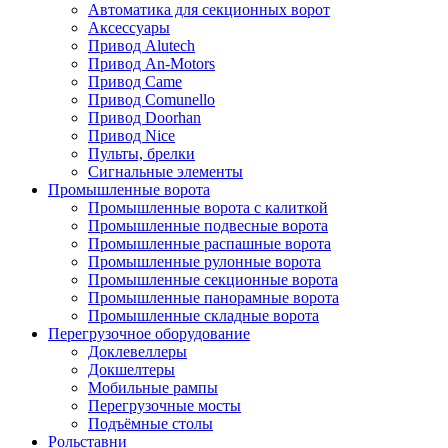
Автоматика для секционных ворот
Аксессуары
Привод Alutech
Привод An-Motors
Привод Came
Привод Comunello
Привод Doorhan
Привод Nice
Пульты, брелки
Сигнальные элементы
Промышленные ворота
Промышленные ворота с калиткой
Промышленные подвесные ворота
Промышленные распашные ворота
Промышленные рулонные ворота
Промышленные секционные ворота
Промышленные панорамные ворота
Промышленные складные ворота
Перегрузочное оборудование
Доклевеллеры
Докшелтеры
Мобильные рампы
Перегрузочные мосты
Подъёмные столы
Рольставни