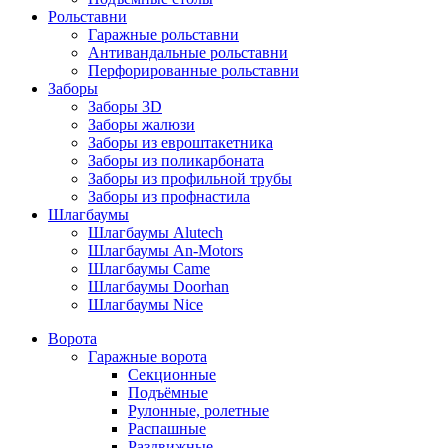
Рольставни
Гаражные рольставни
Антивандальные рольставни
Перфорированные рольставни
Заборы
Заборы 3D
Заборы жалюзи
Заборы из евроштакетника
Заборы из поликарбоната
Заборы из профильной трубы
Заборы из профнастила
Шлагбаумы
Шлагбаумы Alutech
Шлагбаумы An-Motors
Шлагбаумы Came
Шлагбаумы Doorhan
Шлагбаумы Nice
Ворота
Гаражные ворота
Секционные
Подъёмные
Рулонные, ролетные
Распашные
Раздвижные