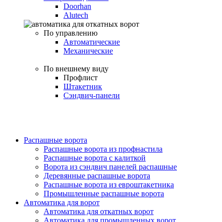
Doorhan
Alutech
По управлению
Автоматические
Механические
По внешнему виду
Профлист
Штакетник
Сэндвич-панели
Распашные ворота
Распашные ворота из профнастила
Распашные ворота с калиткой
Ворота из сэндвич панелей распашные
Деревянные распашные ворота
Распашные ворота из евроштакетника
Промышленные распашные ворота
Автоматика для ворот
Автоматика для откатных ворот
Автоматика для промышленных ворот