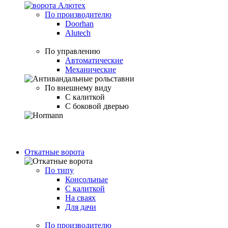
По производителю
Doorhan
Alutech
По управлению
Автоматические
Механические
По внешнему виду
С калиткой
С боковой дверью
Откатные ворота
По типу
Консольные
С калиткой
На сваях
Для дачи
По производителю