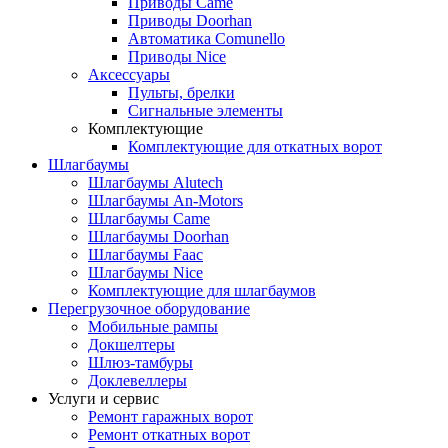
Приводы Came
Приводы Doorhan
Автоматика Comunello
Приводы Nice
Аксессуары
Пульты, брелки
Сигнальные элементы
Комплектующие
Комплектующие для откатных ворот
Шлагбаумы
Шлагбаумы Alutech
Шлагбаумы An-Motors
Шлагбаумы Came
Шлагбаумы Doorhan
Шлагбаумы Faac
Шлагбаумы Nice
Комплектующие для шлагбаумов
Перегрузочное оборудование
Мобильные рампы
Докшелтеры
Шлюз-тамбуры
Доклевеллеры
Услуги и сервис
Ремонт гаражных ворот
Ремонт откатных ворот