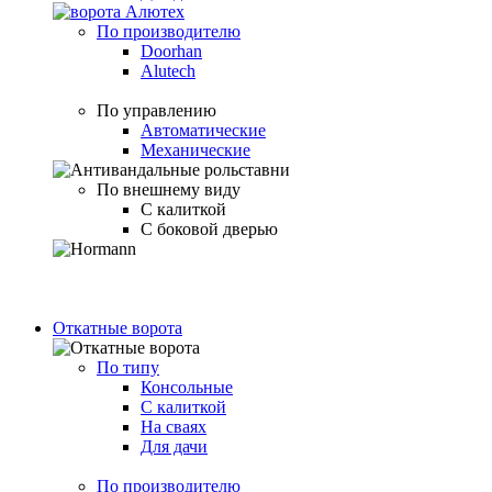
По производителю
Doorhan
Alutech
По управлению
Автоматические
Механические
По внешнему виду
С калиткой
С боковой дверью
Откатные ворота
По типу
Консольные
С калиткой
На сваях
Для дачи
По производителю