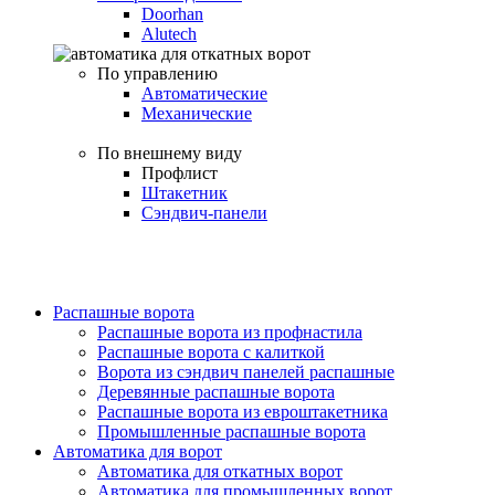
Doorhan
Alutech
По управлению
Автоматические
Механические
По внешнему виду
Профлист
Штакетник
Сэндвич-панели
Распашные ворота
Распашные ворота из профнастила
Распашные ворота с калиткой
Ворота из сэндвич панелей распашные
Деревянные распашные ворота
Распашные ворота из евроштакетника
Промышленные распашные ворота
Автоматика для ворот
Автоматика для откатных ворот
Автоматика для промышленных ворот