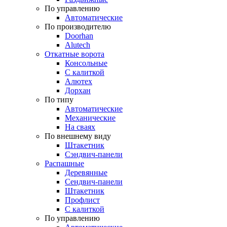
По управлению
Автоматические
По производителю
Doorhan
Alutech
Откатные ворота
Консольные
С калиткой
Алютех
Дорхан
По типу
Автоматические
Механические
На сваях
По внешнему виду
Штакетник
Сэндвич-панели
Распашные
Деревянные
Сендвич-панели
Штакетник
Профлист
С калиткой
По управлению