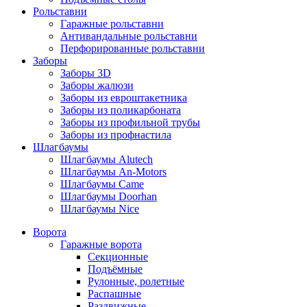
Рольставни
Гаражные рольставни
Антивандальные рольставни
Перфорированные рольставни
Заборы
Заборы 3D
Заборы жалюзи
Заборы из евроштакетника
Заборы из поликарбоната
Заборы из профильной трубы
Заборы из профнастила
Шлагбаумы
Шлагбаумы Alutech
Шлагбаумы An-Motors
Шлагбаумы Came
Шлагбаумы Doorhan
Шлагбаумы Nice
Ворота
Гаражные ворота
Секционные
Подъёмные
Рулонные, ролетные
Распашные
Раздвижные