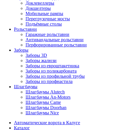
Доклевеллеры
Докшелтеры
Мобильные рампы
Перегрузочные мосты
Подъёмные столы
Рольставни
Гаражные рольставни
Антивандальные рольставни
Перфорированные рольставни
Заборы
Заборы 3D
Заборы жалюзи
Заборы из евроштакетника
Заборы из поликарбоната
Заборы из профильной трубы
Заборы из профнастила
Шлагбаумы
Шлагбаумы Alutech
Шлагбаумы An-Motors
Шлагбаумы Came
Шлагбаумы Doorhan
Шлагбаумы Nice
Автоматические ворота в Калуге
Каталог