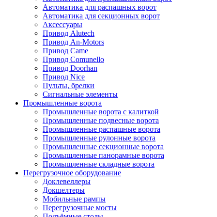
Автоматика для распашных ворот
Автоматика для секционных ворот
Аксессуары
Привод Alutech
Привод An-Motors
Привод Came
Привод Comunello
Привод Doorhan
Привод Nice
Пульты, брелки
Сигнальные элементы
Промышленные ворота
Промышленные ворота с калиткой
Промышленные подвесные ворота
Промышленные распашные ворота
Промышленные рулонные ворота
Промышленные секционные ворота
Промышленные панорамные ворота
Промышленные складные ворота
Перегрузочное оборудование
Доклевеллеры
Докшелтеры
Мобильные рампы
Перегрузочные мосты
Подъёмные столы