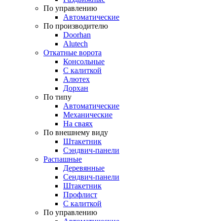
По управлению
Автоматические
По производителю
Doorhan
Alutech
Откатные ворота
Консольные
С калиткой
Алютех
Дорхан
По типу
Автоматические
Механические
На сваях
По внешнему виду
Штакетник
Сэндвич-панели
Распашные
Деревянные
Сендвич-панели
Штакетник
Профлист
С калиткой
По управлению