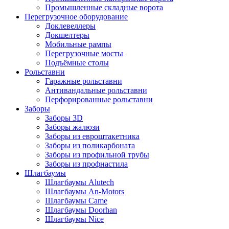
Промышленные складные ворота
Перегрузочное оборудование
Доклевеллеры
Докшелтеры
Мобильные рампы
Перегрузочные мосты
Подъёмные столы
Рольставни
Гаражные рольставни
Антивандальные рольставни
Перфорированные рольставни
Заборы
Заборы 3D
Заборы жалюзи
Заборы из евроштакетника
Заборы из поликарбоната
Заборы из профильной трубы
Заборы из профнастила
Шлагбаумы
Шлагбаумы Alutech
Шлагбаумы An-Motors
Шлагбаумы Came
Шлагбаумы Doorhan
Шлагбаумы Nice