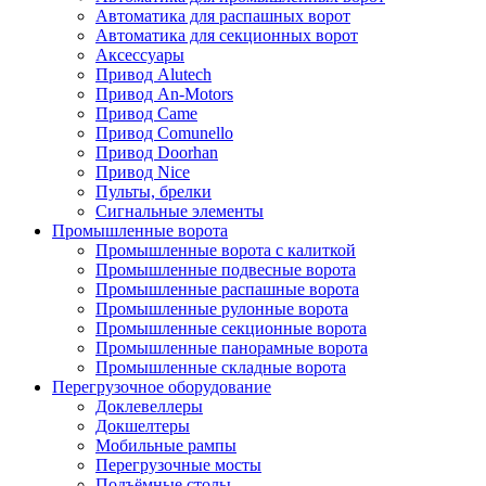
Автоматика для распашных ворот
Автоматика для секционных ворот
Аксессуары
Привод Alutech
Привод An-Motors
Привод Came
Привод Comunello
Привод Doorhan
Привод Nice
Пульты, брелки
Сигнальные элементы
Промышленные ворота
Промышленные ворота с калиткой
Промышленные подвесные ворота
Промышленные распашные ворота
Промышленные рулонные ворота
Промышленные секционные ворота
Промышленные панорамные ворота
Промышленные складные ворота
Перегрузочное оборудование
Доклевеллеры
Докшелтеры
Мобильные рампы
Перегрузочные мосты
Подъёмные столы