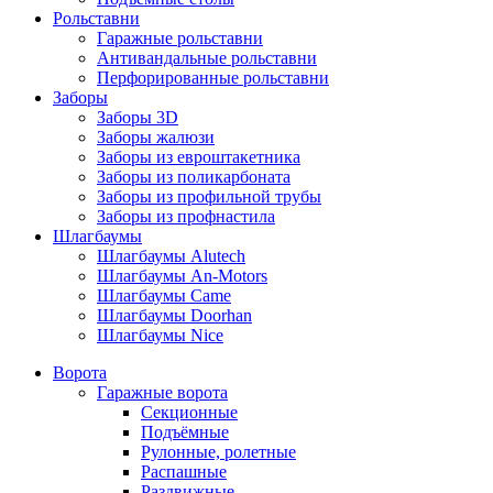
Рольставни
Гаражные рольставни
Антивандальные рольставни
Перфорированные рольставни
Заборы
Заборы 3D
Заборы жалюзи
Заборы из евроштакетника
Заборы из поликарбоната
Заборы из профильной трубы
Заборы из профнастила
Шлагбаумы
Шлагбаумы Alutech
Шлагбаумы An-Motors
Шлагбаумы Came
Шлагбаумы Doorhan
Шлагбаумы Nice
Ворота
Гаражные ворота
Секционные
Подъёмные
Рулонные, ролетные
Распашные
Раздвижные