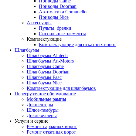
Приводы Came
Приводы Doorhan
Автоматика Comunello
Приводы Nice
Аксессуары
Пульты, брелки
Сигнальные элементы
Комплектующие
Комплектующие для откатных ворот
Шлагбаумы
Шлагбаумы Alutech
Шлагбаумы An-Motors
Шлагбаумы Came
Шлагбаумы Doorhan
Шлагбаумы Faac
Шлагбаумы Nice
Комплектующие для шлагбаумов
Перегрузочное оборудование
Мобильные рампы
Докшелтеры
Шлюз-тамбуры
Доклевеллеры
Услуги и сервис
Ремонт гаражных ворот
Ремонт откатных ворот