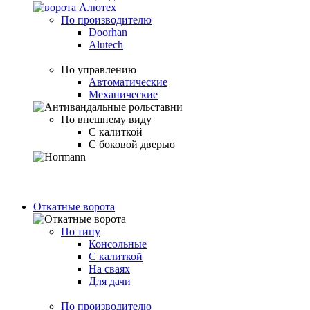
По производителю
Doorhan
Alutech
По управлению
Автоматические
Механические
По внешнему виду
С калиткой
С боковой дверью
Откатные ворота
По типу
Консольные
С калиткой
На сваях
Для дачи
По производителю