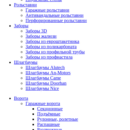
Рольставни
Гаражные рольставни
Антивандальные рольставни
Перфорированные рольставни
Заборы
Заборы 3D
Заборы жалюзи
Заборы из евроштакетника
Заборы из поликарбоната
Заборы из профильной трубы
Заборы из профнастила
Шлагбаумы
Шлагбаумы Alutech
Шлагбаумы An-Motors
Шлагбаумы Came
Шлагбаумы Doorhan
Шлагбаумы Nice
Ворота
Гаражные ворота
Секционные
Подъёмные
Рулонные, ролетные
Распашные
Раздвижные