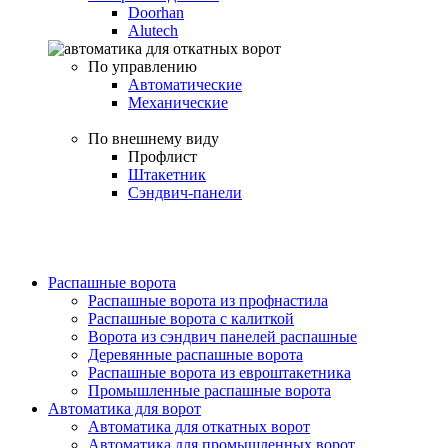
Doorhan
Alutech
По управлению
Автоматические
Механические
По внешнему виду
Профлист
Штакетник
Сэндвич-панели
Распашные ворота
Распашные ворота из профнастила
Распашные ворота с калиткой
Ворота из сэндвич панелей распашные
Деревянные распашные ворота
Распашные ворота из евроштакетника
Промышленные распашные ворота
Автоматика для ворот
Автоматика для откатных ворот
Автоматика для промышленных ворот