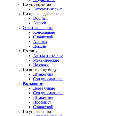
По управлению
Автоматические
По производителю
Doorhan
Alutech
Откатные ворота
Консольные
С калиткой
Алютех
Дорхан
По типу
Автоматические
Механические
На сваях
По внешнему виду
Штакетник
Сэндвич-панели
Распашные
Деревянные
Сендвич-панели
Штакетник
Профлист
С калиткой
По управлению