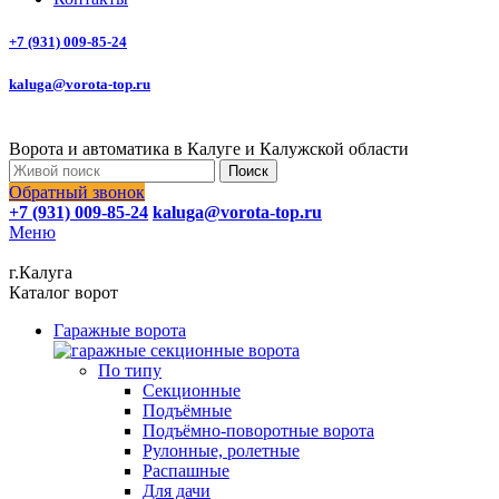
+7 (931) 009-85-24
kaluga@vorota-top.ru
Ворота и автоматика в Калуге и Калужской области
Поиск
Обратный звонок
+7 (931) 009-85-24
kaluga@vorota-top.ru
Меню
г.Калуга
Каталог ворот
Гаражные ворота
По типу
Секционные
Подъёмные
Подъёмно-поворотные ворота
Рулонные, ролетные
Распашные
Для дачи