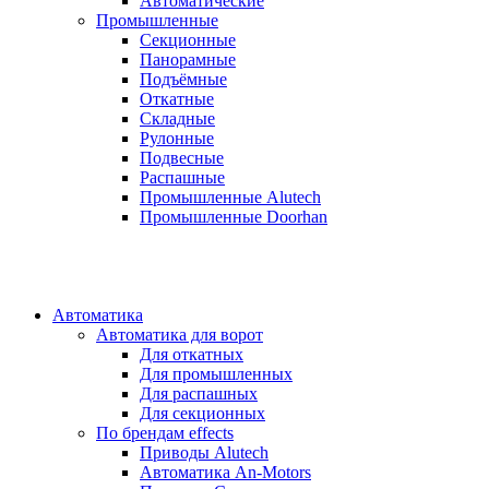
Автоматические
Промышленные
Секционные
Панорамные
Подъёмные
Откатные
Складные
Рулонные
Подвесные
Распашные
Промышленные Alutech
Промышленные Doorhan
Автоматика
Автоматика для ворот
Для откатных
Для промышленных
Для распашных
Для секционных
По брендам
effects
Приводы Alutech
Автоматика An-Motors