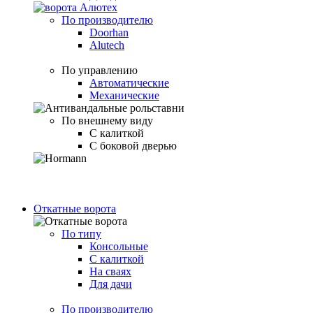
По производителю
Doorhan
Alutech
По управлению
Автоматические
Механические
По внешнему виду
С калиткой
С боковой дверью
Откатные ворота
По типу
Консольные
С калиткой
На сваях
Для дачи
По производителю