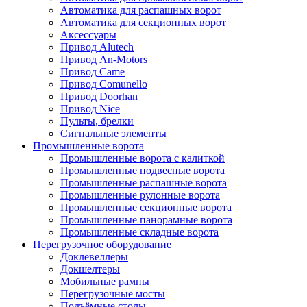
Автоматика для распашных ворот
Автоматика для секционных ворот
Аксессуары
Привод Alutech
Привод An-Motors
Привод Came
Привод Comunello
Привод Doorhan
Привод Nice
Пульты, брелки
Сигнальные элементы
Промышленные ворота
Промышленные ворота с калиткой
Промышленные подвесные ворота
Промышленные распашные ворота
Промышленные рулонные ворота
Промышленные секционные ворота
Промышленные панорамные ворота
Промышленные складные ворота
Перегрузочное оборудование
Доклевеллеры
Докшелтеры
Мобильные рампы
Перегрузочные мосты
Подъёмные столы