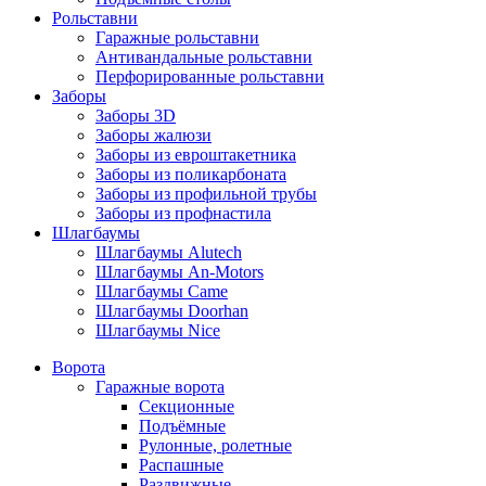
Рольставни
Гаражные рольставни
Антивандальные рольставни
Перфорированные рольставни
Заборы
Заборы 3D
Заборы жалюзи
Заборы из евроштакетника
Заборы из поликарбоната
Заборы из профильной трубы
Заборы из профнастила
Шлагбаумы
Шлагбаумы Alutech
Шлагбаумы An-Motors
Шлагбаумы Came
Шлагбаумы Doorhan
Шлагбаумы Nice
Ворота
Гаражные ворота
Секционные
Подъёмные
Рулонные, ролетные
Распашные
Раздвижные