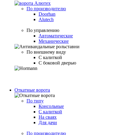
По производителю
Doorhan
Alutech
По управлению
Автоматические
Механические
По внешнему виду
С калиткой
С боковой дверью
Откатные ворота
По типу
Консольные
С калиткой
На сваях
Для дачи
По производителю