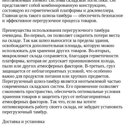
неотъемлемый элемент системы складской логистики. Он
представляет собой комбинированную конструкцию,
состоящую из герметической платформы и доклевеллера.
Главная цель такого шлюза-тамбура — обеспечить безопасное
и эффективное перегрузочное процесса товаров.
Преимущества использования перегрузочного тамбура
очевидны. Во-первых, он позволяет сократить потери места
на складе. Так как шлюз выносится за пределы здания,
освобождается дополнительная площадь, которую можно
использовать для хранения других товаров. Во-вторых,
микроклимат склада сохраняется, благодаря герметичности
платформы, которая не допускает проникновения холода,
пыли или других атмосферных факторов. В-третьих, груз
защищается от неблагоприятных условий, что особенно
важно для продуктов питания или хрупких предметов.
Перегрузочный шлюз-тамбур является неотъемлемой частью
современных складских систем. Его применение позволяет
сэкономить пространство, обеспечить оптимальные условия
хранения товаров и защитить груз от неблагоприятных
атмосферных факторов. Так что, если вы хотите
оптимизировать работу своего склада, не забудьте установить
перегрузочный тамбур.
Доставка и установка