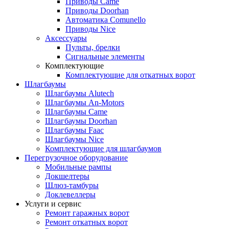
Приводы Came
Приводы Doorhan
Автоматика Comunello
Приводы Nice
Аксессуары
Пульты, брелки
Сигнальные элементы
Комплектующие
Комплектующие для откатных ворот
Шлагбаумы
Шлагбаумы Alutech
Шлагбаумы An-Motors
Шлагбаумы Came
Шлагбаумы Doorhan
Шлагбаумы Faac
Шлагбаумы Nice
Комплектующие для шлагбаумов
Перегрузочное оборудование
Мобильные рампы
Докшелтеры
Шлюз-тамбуры
Доклевеллеры
Услуги и сервис
Ремонт гаражных ворот
Ремонт откатных ворот