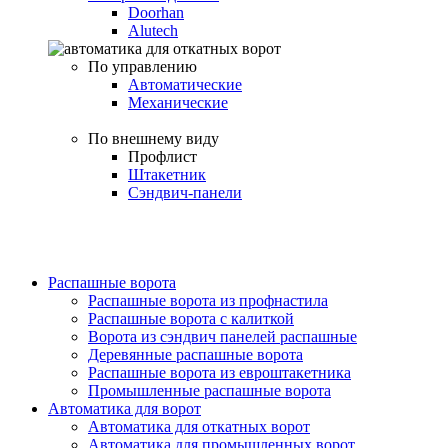
Doorhan
Alutech
По управлению
Автоматические
Механические
По внешнему виду
Профлист
Штакетник
Сэндвич-панели
Распашные ворота
Распашные ворота из профнастила
Распашные ворота с калиткой
Ворота из сэндвич панелей распашные
Деревянные распашные ворота
Распашные ворота из евроштакетника
Промышленные распашные ворота
Автоматика для ворот
Автоматика для откатных ворот
Автоматика для промышленных ворот