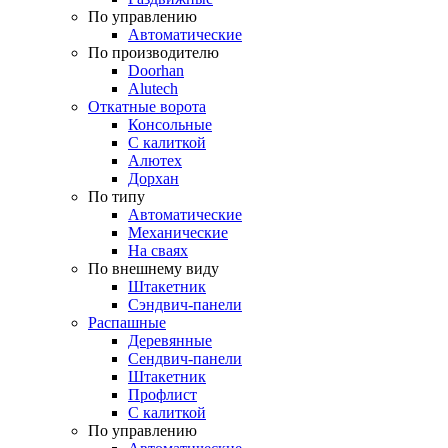
По управлению
Автоматические
По производителю
Doorhan
Alutech
Откатные ворота
Консольные
С калиткой
Алютех
Дорхан
По типу
Автоматические
Механические
На сваях
По внешнему виду
Штакетник
Сэндвич-панели
Распашные
Деревянные
Сендвич-панели
Штакетник
Профлист
С калиткой
По управлению