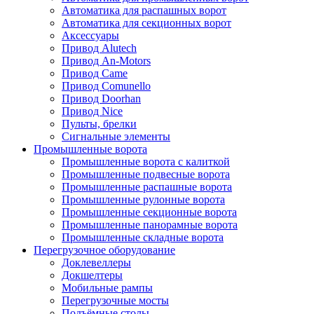
Автоматика для распашных ворот
Автоматика для секционных ворот
Аксессуары
Привод Alutech
Привод An-Motors
Привод Came
Привод Comunello
Привод Doorhan
Привод Nice
Пульты, брелки
Сигнальные элементы
Промышленные ворота
Промышленные ворота с калиткой
Промышленные подвесные ворота
Промышленные распашные ворота
Промышленные рулонные ворота
Промышленные секционные ворота
Промышленные панорамные ворота
Промышленные складные ворота
Перегрузочное оборудование
Доклевеллеры
Докшелтеры
Мобильные рампы
Перегрузочные мосты
Подъёмные столы