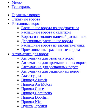
Меню
Тур-страны
Гаражные ворота
Откатные ворота
Распашные ворота
Распашные ворота из профнастила
Распашные ворота с калиткой
Ворота из сэндвич панелей распашные
Деревянные распашные ворота
Распашные ворота из евроштакетника
Промышленные распашные ворота
Автоматика для ворот
Автоматика для откатных ворот
Автоматика для промышленных ворот
Автоматика для распашных ворот
Автоматика для секционных ворот
Аксессуары
Привод Alutech
Привод An-Motors
Привод Came
Привод Comunello
Привод Doorhan
Привод Nice
Пульты, брелки