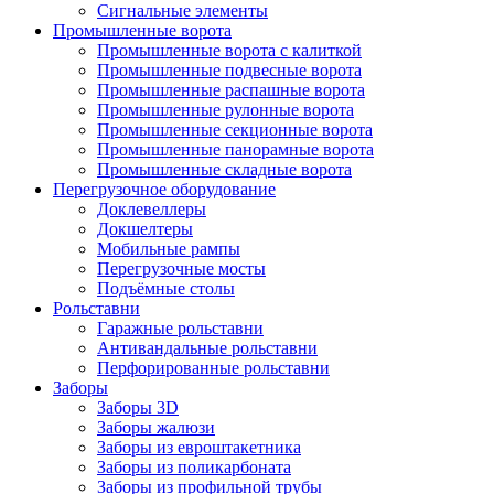
Сигнальные элементы
Промышленные ворота
Промышленные ворота с калиткой
Промышленные подвесные ворота
Промышленные распашные ворота
Промышленные рулонные ворота
Промышленные секционные ворота
Промышленные панорамные ворота
Промышленные складные ворота
Перегрузочное оборудование
Доклевеллеры
Докшелтеры
Мобильные рампы
Перегрузочные мосты
Подъёмные столы
Рольставни
Гаражные рольставни
Антивандальные рольставни
Перфорированные рольставни
Заборы
Заборы 3D
Заборы жалюзи
Заборы из евроштакетника
Заборы из поликарбоната
Заборы из профильной трубы