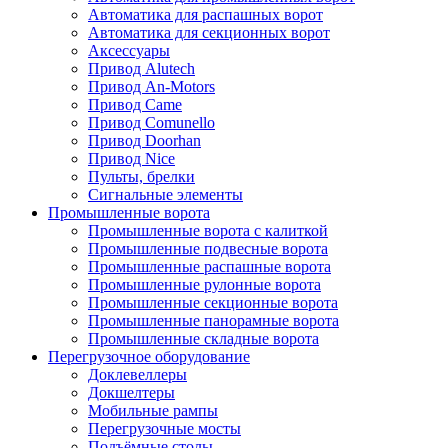
Автоматика для распашных ворот
Автоматика для секционных ворот
Аксессуары
Привод Alutech
Привод An-Motors
Привод Came
Привод Comunello
Привод Doorhan
Привод Nice
Пульты, брелки
Сигнальные элементы
Промышленные ворота
Промышленные ворота с калиткой
Промышленные подвесные ворота
Промышленные распашные ворота
Промышленные рулонные ворота
Промышленные секционные ворота
Промышленные панорамные ворота
Промышленные складные ворота
Перегрузочное оборудование
Доклевеллеры
Докшелтеры
Мобильные рампы
Перегрузочные мосты
Подъёмные столы