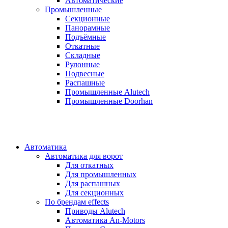
Автоматические
Промышленные
Секционные
Панорамные
Подъёмные
Откатные
Складные
Рулонные
Подвесные
Распашные
Промышленные Alutech
Промышленные Doorhan
Автоматика
Автоматика для ворот
Для откатных
Для промышленных
Для распашных
Для секционных
По брендам
effects
Приводы Alutech
Автоматика An-Motors