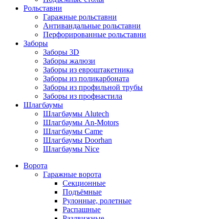
Рольставни
Гаражные рольставни
Антивандальные рольставни
Перфорированные рольставни
Заборы
Заборы 3D
Заборы жалюзи
Заборы из евроштакетника
Заборы из поликарбоната
Заборы из профильной трубы
Заборы из профнастила
Шлагбаумы
Шлагбаумы Alutech
Шлагбаумы An-Motors
Шлагбаумы Came
Шлагбаумы Doorhan
Шлагбаумы Nice
Ворота
Гаражные ворота
Секционные
Подъёмные
Рулонные, ролетные
Распашные
Раздвижные