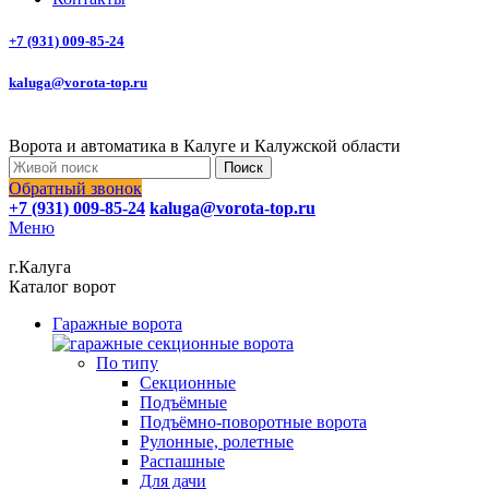
+7 (931) 009-85-24
kaluga@vorota-top.ru
Ворота и автоматика в Калуге и Калужской области
Поиск
Обратный звонок
+7 (931) 009-85-24
kaluga@vorota-top.ru
Меню
г.Калуга
Каталог ворот
Гаражные ворота
По типу
Секционные
Подъёмные
Подъёмно-поворотные ворота
Рулонные, ролетные
Распашные
Для дачи