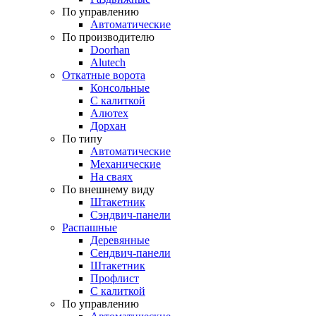
По управлению
Автоматические
По производителю
Doorhan
Alutech
Откатные ворота
Консольные
С калиткой
Алютех
Дорхан
По типу
Автоматические
Механические
На сваях
По внешнему виду
Штакетник
Сэндвич-панели
Распашные
Деревянные
Сендвич-панели
Штакетник
Профлист
С калиткой
По управлению