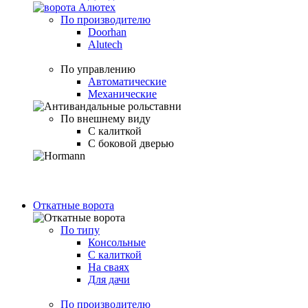
По производителю
Doorhan
Alutech
По управлению
Автоматические
Механические
По внешнему виду
С калиткой
С боковой дверью
Откатные ворота
По типу
Консольные
С калиткой
На сваях
Для дачи
По производителю