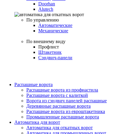
Doorhan
Alutech
По управлению
Автоматические
Механические
По внешнему виду
Профлист
Штакетник
Сэндвич-панели
Распашные ворота
Распашные ворота из профнастила
Распашные ворота с калиткой
Ворота из сэндвич панелей распашные
Деревянные распашные ворота
Распашные ворота из евроштакетника
Промышленные распашные ворота
Автоматика для ворот
Автоматика для откатных ворот
Автоматика для промышленных ворот