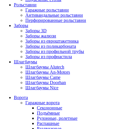
Рольставни
Гаражные рольставни
Антивандальные рольставни
Перфорированные рольставни
Заборы
Заборы 3D
Заборы жалюзи
Заборы из евроштакетника
Заборы из поликарбоната
Заборы из профильной трубы
Заборы из профнастила
Шлагбаумы
Шлагбаумы Alutech
Шлагбаумы An-Motors
Шлагбаумы Came
Шлагбаумы Doorhan
Шлагбаумы Nice
Ворота
Гаражные ворота
Секционные
Подъёмные
Рулонные, ролетные
Распашные
Раздвижные