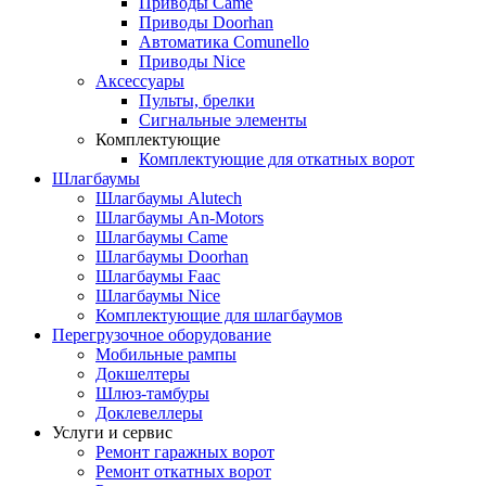
Приводы Came
Приводы Doorhan
Автоматика Comunello
Приводы Nice
Аксессуары
Пульты, брелки
Сигнальные элементы
Комплектующие
Комплектующие для откатных ворот
Шлагбаумы
Шлагбаумы Alutech
Шлагбаумы An-Motors
Шлагбаумы Came
Шлагбаумы Doorhan
Шлагбаумы Faac
Шлагбаумы Nice
Комплектующие для шлагбаумов
Перегрузочное оборудование
Мобильные рампы
Докшелтеры
Шлюз-тамбуры
Доклевеллеры
Услуги и сервис
Ремонт гаражных ворот
Ремонт откатных ворот