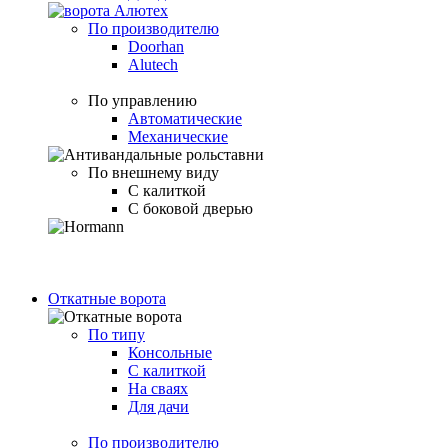
По производителю
Doorhan
Alutech
По управлению
Автоматические
Механические
По внешнему виду
С калиткой
С боковой дверью
Откатные ворота
По типу
Консольные
С калиткой
На сваях
Для дачи
По производителю