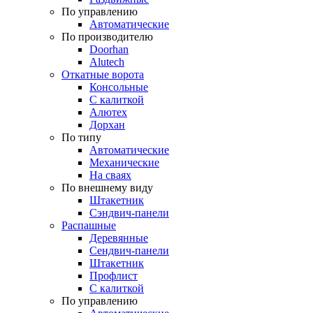
По управлению
Автоматические
По производителю
Doorhan
Alutech
Откатные ворота
Консольные
С калиткой
Алютех
Дорхан
По типу
Автоматические
Механические
На сваях
По внешнему виду
Штакетник
Сэндвич-панели
Распашные
Деревянные
Сендвич-панели
Штакетник
Профлист
С калиткой
По управлению