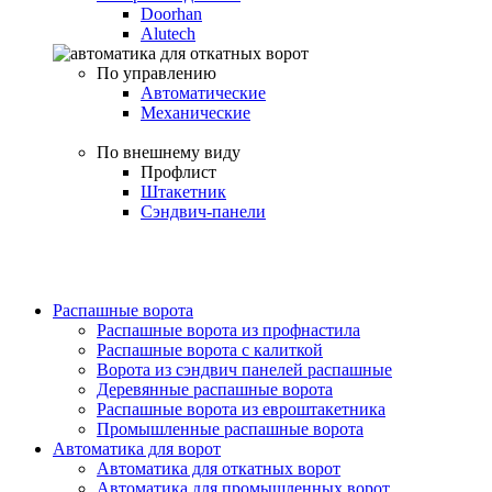
Doorhan
Alutech
По управлению
Автоматические
Механические
По внешнему виду
Профлист
Штакетник
Сэндвич-панели
Распашные ворота
Распашные ворота из профнастила
Распашные ворота с калиткой
Ворота из сэндвич панелей распашные
Деревянные распашные ворота
Распашные ворота из евроштакетника
Промышленные распашные ворота
Автоматика для ворот
Автоматика для откатных ворот
Автоматика для промышленных ворот