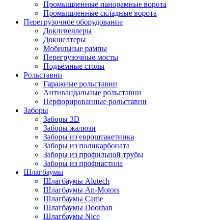
Промышленные панорамные ворота
Промышленные складные ворота
Перегрузочное оборудование
Доклевеллеры
Докшелтеры
Мобильные рампы
Перегрузочные мосты
Подъёмные столы
Рольставни
Гаражные рольставни
Антивандальные рольставни
Перфорированные рольставни
Заборы
Заборы 3D
Заборы жалюзи
Заборы из евроштакетника
Заборы из поликарбоната
Заборы из профильной трубы
Заборы из профнастила
Шлагбаумы
Шлагбаумы Alutech
Шлагбаумы An-Motors
Шлагбаумы Came
Шлагбаумы Doorhan
Шлагбаумы Nice