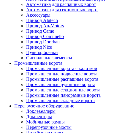
Автоматика для распашных ворот
Автоматика для секционных ворот
Аксессуары
Привод Alutech
Привод An-Motors
Привод Came
Привод Comunello
Привод Doorhan
Привод Nice
Пульты, брелки
Сигнальные элементы
Промышленные ворота
Промышленные ворота с калиткой
Промышленные подвесные ворота
Промышленные распашные ворота
Промышленные рулонные ворота
Промышленные секционные ворота
Промышленные панорамные ворота
Промышленные складные ворота
Перегрузочное оборудование
Доклевеллеры
Докшелтеры
Мобильные рампы
Перегрузочные мосты
Подъёмные столы