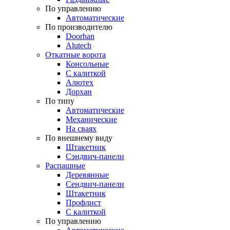
По управлению
Автоматические
По производителю
Doorhan
Alutech
Откатные ворота
Консольные
С калиткой
Алютех
Дорхан
По типу
Автоматические
Механические
На сваях
По внешнему виду
Штакетник
Сэндвич-панели
Распашные
Деревянные
Сендвич-панели
Штакетник
Профлист
С калиткой
По управлению