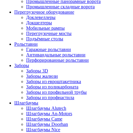
Промышленные панорамные ворота
Промышленные складные ворота
Перегрузочное оборудование
Доклевеллеры
Докшелтеры
Мобильные рампы
Перегрузочные мосты
Подъёмные столы
Рольставни
Гаражные рольставни
Антивандальные рольставни
Перфорированные рольставни
Заборы
Заборы 3D
Заборы жалюзи
Заборы из евроштакетника
Заборы из поликарбоната
Заборы из профильной трубы
Заборы из профнастила
Шлагбаумы
Шлагбаумы Alutech
Шлагбаумы An-Motors
Шлагбаумы Came
Шлагбаумы Doorhan
Шлагбаумы Nice