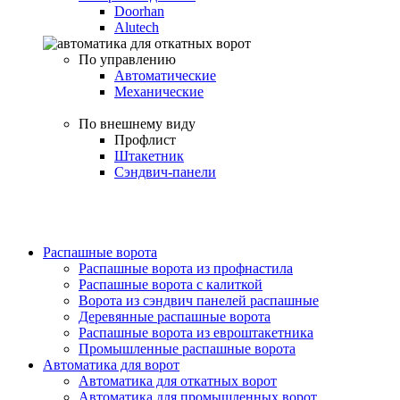
Doorhan
Alutech
По управлению
Автоматические
Механические
По внешнему виду
Профлист
Штакетник
Сэндвич-панели
Распашные ворота
Распашные ворота из профнастила
Распашные ворота с калиткой
Ворота из сэндвич панелей распашные
Деревянные распашные ворота
Распашные ворота из евроштакетника
Промышленные распашные ворота
Автоматика для ворот
Автоматика для откатных ворот
Автоматика для промышленных ворот