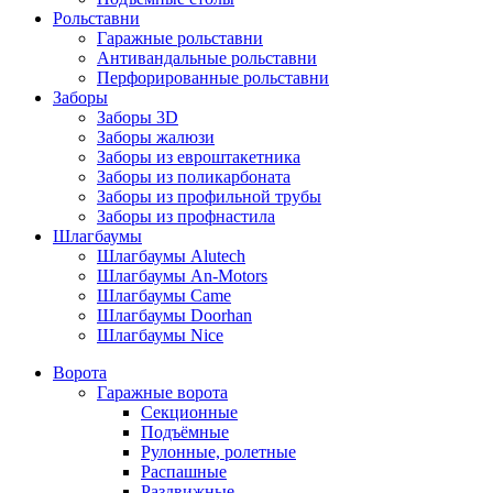
Рольставни
Гаражные рольставни
Антивандальные рольставни
Перфорированные рольставни
Заборы
Заборы 3D
Заборы жалюзи
Заборы из евроштакетника
Заборы из поликарбоната
Заборы из профильной трубы
Заборы из профнастила
Шлагбаумы
Шлагбаумы Alutech
Шлагбаумы An-Motors
Шлагбаумы Came
Шлагбаумы Doorhan
Шлагбаумы Nice
Ворота
Гаражные ворота
Секционные
Подъёмные
Рулонные, ролетные
Распашные
Раздвижные