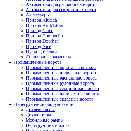
Автоматика для распашных ворот
Автоматика для секционных ворот
Аксессуары
Привод Alutech
Привод An-Motors
Привод Came
Привод Comunello
Привод Doorhan
Привод Nice
Пульты, брелки
Сигнальные элементы
Промышленные ворота
Промышленные ворота с калиткой
Промышленные подвесные ворота
Промышленные распашные ворота
Промышленные рулонные ворота
Промышленные секционные ворота
Промышленные панорамные ворота
Промышленные складные ворота
Перегрузочное оборудование
Доклевеллеры
Докшелтеры
Мобильные рампы
Перегрузочные мосты
Подъёмные столы