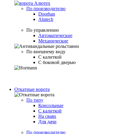
По производителю
Doorhan
Alutech
По управлению
Автоматические
Механические
По внешнему виду
С калиткой
С боковой дверью
Откатные ворота
По типу
Консольные
С калиткой
На сваях
Для дачи
По производителю