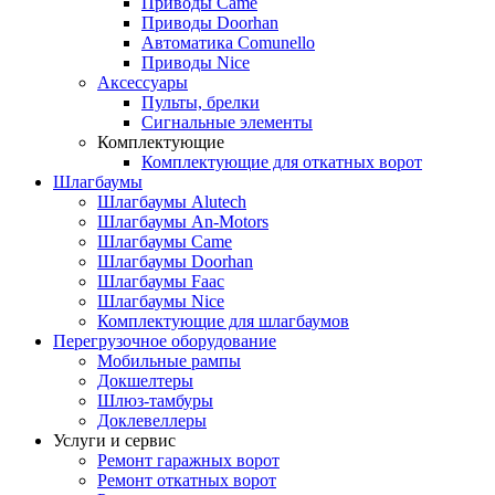
Приводы Came
Приводы Doorhan
Автоматика Comunello
Приводы Nice
Аксессуары
Пульты, брелки
Сигнальные элементы
Комплектующие
Комплектующие для откатных ворот
Шлагбаумы
Шлагбаумы Alutech
Шлагбаумы An-Motors
Шлагбаумы Came
Шлагбаумы Doorhan
Шлагбаумы Faac
Шлагбаумы Nice
Комплектующие для шлагбаумов
Перегрузочное оборудование
Мобильные рампы
Докшелтеры
Шлюз-тамбуры
Доклевеллеры
Услуги и сервис
Ремонт гаражных ворот
Ремонт откатных ворот