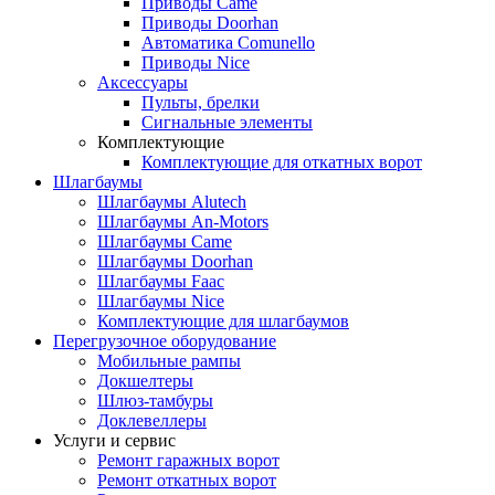
Приводы Came
Приводы Doorhan
Автоматика Comunello
Приводы Nice
Аксессуары
Пульты, брелки
Сигнальные элементы
Комплектующие
Комплектующие для откатных ворот
Шлагбаумы
Шлагбаумы Alutech
Шлагбаумы An-Motors
Шлагбаумы Came
Шлагбаумы Doorhan
Шлагбаумы Faac
Шлагбаумы Nice
Комплектующие для шлагбаумов
Перегрузочное оборудование
Мобильные рампы
Докшелтеры
Шлюз-тамбуры
Доклевеллеры
Услуги и сервис
Ремонт гаражных ворот
Ремонт откатных ворот