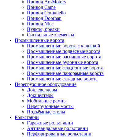
Привод An-Motors
Привод Came
Привод Comunello
Привод Doorhan
Привод Nice
Пульты, брелки
Сигнальные элементы
Промышленные ворота
Промышленные ворота с калиткой
Промышленные подвесные ворота
Промышленные распашные ворота
Промышленные рулонные ворота
Промышленные секционные ворота
Промышленные панорамные ворота
Промышленные складные ворота
Перегрузочное оборудование
Доклевеллеры
Докшелтеры
Мобильные рампы
Перегрузочные мосты
Подъёмные столы
Рольставни
Гаражные рольставни
Антивандальные рольставни
Перфорированные рольставни