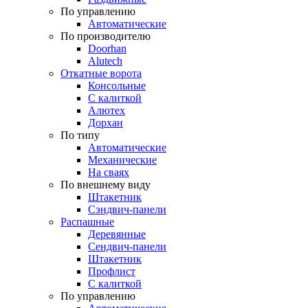
По управлению
Автоматические
По производителю
Doorhan
Alutech
Откатные ворота
Консольные
С калиткой
Алютех
Дорхан
По типу
Автоматические
Механические
На сваях
По внешнему виду
Штакетник
Сэндвич-панели
Распашные
Деревянные
Сендвич-панели
Штакетник
Профлист
С калиткой
По управлению