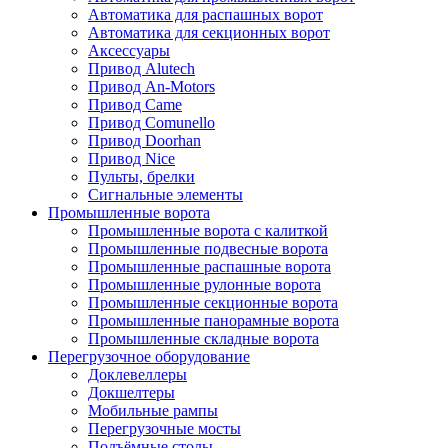
Автоматика для распашных ворот
Автоматика для секционных ворот
Аксессуары
Привод Alutech
Привод An-Motors
Привод Came
Привод Comunello
Привод Doorhan
Привод Nice
Пульты, брелки
Сигнальные элементы
Промышленные ворота
Промышленные ворота с калиткой
Промышленные подвесные ворота
Промышленные распашные ворота
Промышленные рулонные ворота
Промышленные секционные ворота
Промышленные панорамные ворота
Промышленные складные ворота
Перегрузочное оборудование
Доклевеллеры
Докшелтеры
Мобильные рампы
Перегрузочные мосты
Подъёмные столы