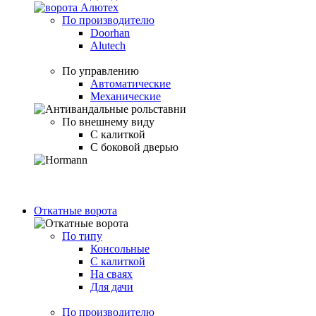
По производителю
Doorhan
Alutech
По управлению
Автоматические
Механические
По внешнему виду
С калиткой
С боковой дверью
Откатные ворота
По типу
Консольные
С калиткой
На сваях
Для дачи
По производителю