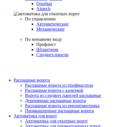
Doorhan
Alutech
По управлению
Автоматические
Механические
По внешнему виду
Профлист
Штакетник
Сэндвич-панели
Распашные ворота
Распашные ворота из профнастила
Распашные ворота с калиткой
Ворота из сэндвич панелей распашные
Деревянные распашные ворота
Распашные ворота из евроштакетника
Промышленные распашные ворота
Автоматика для ворот
Автоматика для откатных ворот
Автоматика для промышленных ворот