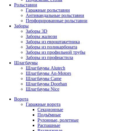
Рольставни
Гаражные рольставни
Антивандальные рольставни
Перфорированные рольставни
Заборы
Заборы 3D
Заборы жалюзи
Заборы из евроштакетника
Заборы из поликарбоната
Заборы из профильной трубы
Заборы из профнастила
Шлагбаумы
Шлагбаумы Alutech
Шлагбаумы An-Motors
Шлагбаумы Came
Шлагбаумы Doorhan
Шлагбаумы Nice
Ворота
Гаражные ворота
Секционные
Подъёмные
Рулонные, ролетные
Распашные
Раздвижные