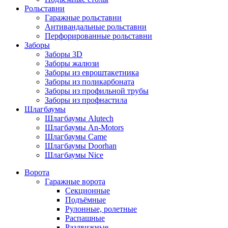
Рольставни
Гаражные рольставни
Антивандальные рольставни
Перфорированные рольставни
Заборы
Заборы 3D
Заборы жалюзи
Заборы из евроштакетника
Заборы из поликарбоната
Заборы из профильной трубы
Заборы из профнастила
Шлагбаумы
Шлагбаумы Alutech
Шлагбаумы An-Motors
Шлагбаумы Came
Шлагбаумы Doorhan
Шлагбаумы Nice
Ворота
Гаражные ворота
Секционные
Подъёмные
Рулонные, ролетные
Распашные
Раздвижные