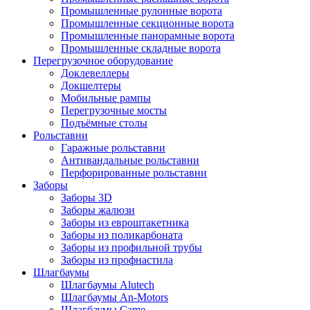
Промышленные рулонные ворота
Промышленные секционные ворота
Промышленные панорамные ворота
Промышленные складные ворота
Перегрузочное оборудование
Доклевеллеры
Докшелтеры
Мобильные рампы
Перегрузочные мосты
Подъёмные столы
Рольставни
Гаражные рольставни
Антивандальные рольставни
Перфорированные рольставни
Заборы
Заборы 3D
Заборы жалюзи
Заборы из евроштакетника
Заборы из поликарбоната
Заборы из профильной трубы
Заборы из профнастила
Шлагбаумы
Шлагбаумы Alutech
Шлагбаумы An-Motors
Шлагбаумы Came