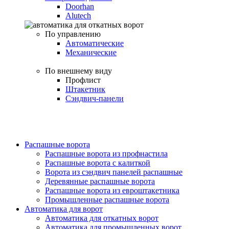
Doorhan
Alutech
По управлению
Автоматические
Механические
По внешнему виду
Профлист
Штакетник
Сэндвич-панели
Распашные ворота
Распашные ворота из профнастила
Распашные ворота с калиткой
Ворота из сэндвич панелей распашные
Деревянные распашные ворота
Распашные ворота из евроштакетника
Промышленные распашные ворота
Автоматика для ворот
Автоматика для откатных ворот
Автоматика для промышленных ворот