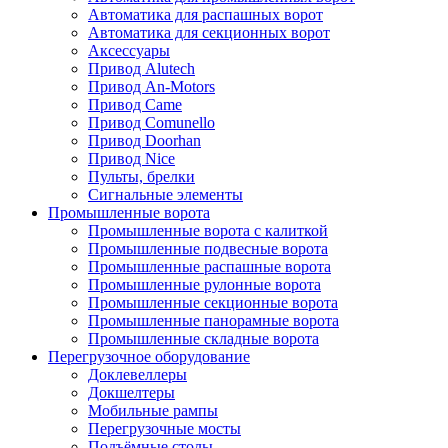
Автоматика для распашных ворот
Автоматика для секционных ворот
Аксессуары
Привод Alutech
Привод An-Motors
Привод Came
Привод Comunello
Привод Doorhan
Привод Nice
Пульты, брелки
Сигнальные элементы
Промышленные ворота
Промышленные ворота с калиткой
Промышленные подвесные ворота
Промышленные распашные ворота
Промышленные рулонные ворота
Промышленные секционные ворота
Промышленные панорамные ворота
Промышленные складные ворота
Перегрузочное оборудование
Доклевеллеры
Докшелтеры
Мобильные рампы
Перегрузочные мосты
Подъёмные столы