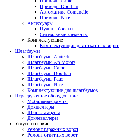
Приводы Came
Приводы Doorhan
Автоматика Comunello
Приводы Nice
Аксессуары
Пульты, брелки
Сигнальные элементы
Комплектующие
Комплектующие для откатных ворот
Шлагбаумы
Шлагбаумы Alutech
Шлагбаумы An-Motors
Шлагбаумы Came
Шлагбаумы Doorhan
Шлагбаумы Faac
Шлагбаумы Nice
Комплектующие для шлагбаумов
Перегрузочное оборудование
Мобильные рампы
Докшелтеры
Шлюз-тамбуры
Доклевеллеры
Услуги и сервис
Ремонт гаражных ворот
Ремонт откатных ворот