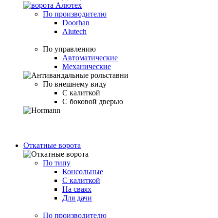
По производителю
Doorhan
Alutech
По управлению
Автоматические
Механические
По внешнему виду
С калиткой
С боковой дверью
Откатные ворота
По типу
Консольные
С калиткой
На сваях
Для дачи
По производителю