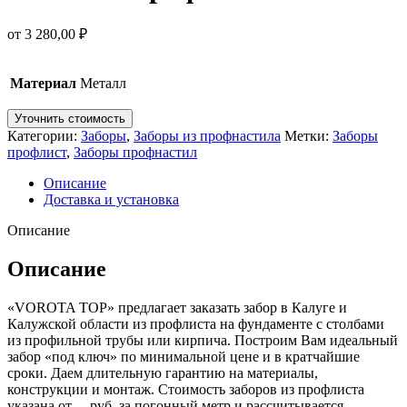
от
3 280,00
₽
Материал
Металл
Уточнить стоимость
Категории:
Заборы
,
Заборы из профнастила
Метки:
Заборы
профлист
,
Заборы профнастил
Описание
Доставка и установка
Описание
Описание
«VOROTA TOP» предлагает заказать забор в Калуге и
Калужской области из профлиста на фундаменте с столбами
из профильной трубы или кирпича. Построим Вам идеальный
забор «под ключ» по минимальной цене и в кратчайшие
сроки. Даем длительную гарантию на материалы,
конструкции и монтаж. Стоимость заборов из профлиста
указана от… руб. за погонный метр и рассчитывается