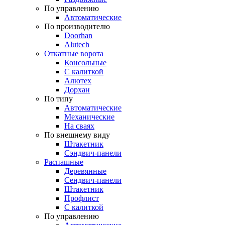
По управлению
Автоматические
По производителю
Doorhan
Alutech
Откатные ворота
Консольные
С калиткой
Алютех
Дорхан
По типу
Автоматические
Механические
На сваях
По внешнему виду
Штакетник
Сэндвич-панели
Распашные
Деревянные
Сендвич-панели
Штакетник
Профлист
С калиткой
По управлению