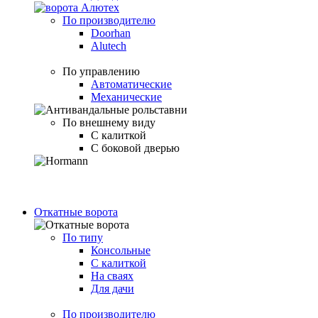
По производителю
Doorhan
Alutech
По управлению
Автоматические
Механические
По внешнему виду
С калиткой
С боковой дверью
Откатные ворота
По типу
Консольные
С калиткой
На сваях
Для дачи
По производителю