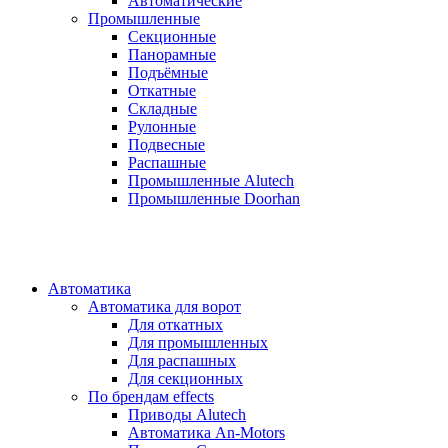
Автоматические
Промышленные
Секционные
Панорамные
Подъёмные
Откатные
Складные
Рулонные
Подвесные
Распашные
Промышленные Alutech
Промышленные Doorhan
Автоматика
Автоматика для ворот
Для откатных
Для промышленных
Для распашных
Для секционных
По брендам
effects
Приводы Alutech
Автоматика An-Motors