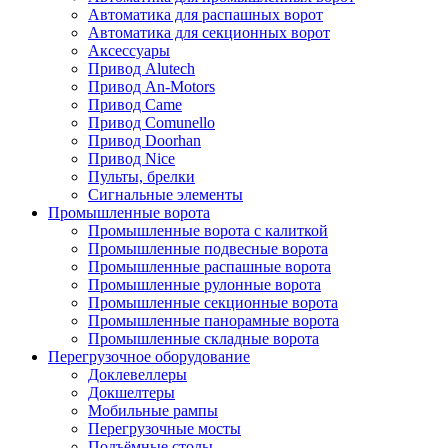
Автоматика для распашных ворот
Автоматика для секционных ворот
Аксессуары
Привод Alutech
Привод An-Motors
Привод Came
Привод Comunello
Привод Doorhan
Привод Nice
Пульты, брелки
Сигнальные элементы
Промышленные ворота
Промышленные ворота с калиткой
Промышленные подвесные ворота
Промышленные распашные ворота
Промышленные рулонные ворота
Промышленные секционные ворота
Промышленные панорамные ворота
Промышленные складные ворота
Перегрузочное оборудование
Доклевеллеры
Докшелтеры
Мобильные рампы
Перегрузочные мосты
Подъёмные столы