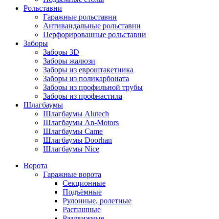
Рольставни
Гаражные рольставни
Антивандальные рольставни
Перфорированные рольставни
Заборы
Заборы 3D
Заборы жалюзи
Заборы из евроштакетника
Заборы из поликарбоната
Заборы из профильной трубы
Заборы из профнастила
Шлагбаумы
Шлагбаумы Alutech
Шлагбаумы An-Motors
Шлагбаумы Came
Шлагбаумы Doorhan
Шлагбаумы Nice
Ворота
Гаражные ворота
Секционные
Подъёмные
Рулонные, ролетные
Распашные
Раздвижные