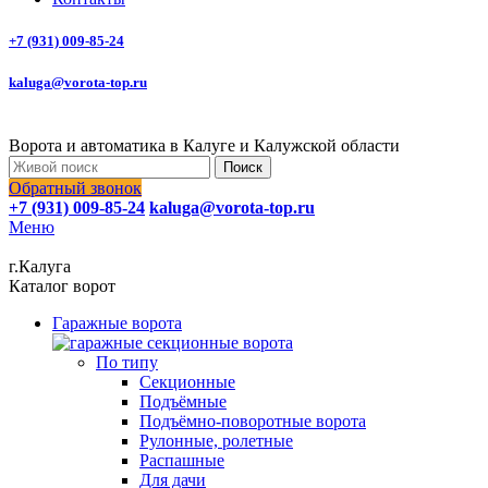
+7 (931) 009-85-24
kaluga@vorota-top.ru
Ворота и автоматика в Калуге и Калужской области
Поиск
Обратный звонок
+7 (931) 009-85-24
kaluga@vorota-top.ru
Меню
г.Калуга
Каталог ворот
Гаражные ворота
По типу
Секционные
Подъёмные
Подъёмно-поворотные ворота
Рулонные, ролетные
Распашные
Для дачи