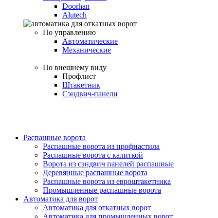
Doorhan
Alutech
По управлению
Автоматические
Механические
По внешнему виду
Профлист
Штакетник
Сэндвич-панели
Распашные ворота
Распашные ворота из профнастила
Распашные ворота с калиткой
Ворота из сэндвич панелей распашные
Деревянные распашные ворота
Распашные ворота из евроштакетника
Промышленные распашные ворота
Автоматика для ворот
Автоматика для откатных ворот
Автоматика для промышленных ворот