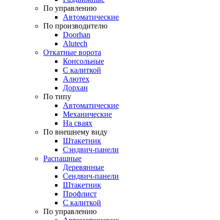
По управлению
Автоматические
По производителю
Doorhan
Alutech
Откатные ворота
Консольные
С калиткой
Алютех
Дорхан
По типу
Автоматические
Механические
На сваях
По внешнему виду
Штакетник
Сэндвич-панели
Распашные
Деревянные
Сендвич-панели
Штакетник
Профлист
С калиткой
По управлению