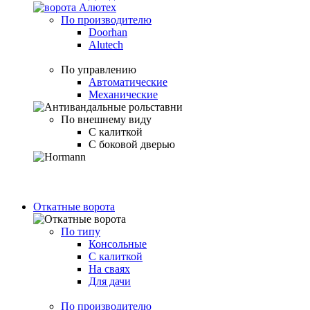
По производителю
Doorhan
Alutech
По управлению
Автоматические
Механические
По внешнему виду
С калиткой
С боковой дверью
Откатные ворота
По типу
Консольные
С калиткой
На сваях
Для дачи
По производителю