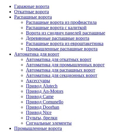
Гаражные ворота
Откатные ворота
Распашные ворота
Распашные ворота из профнастила
Распашные ворота с калиткой
Ворота из сэндвич панелей распашные
Деревянные распашные ворота
Распашные ворота из евроштакетника
Промышленные распашные ворота
Автоматика для ворот
Автоматика для откатных ворот
Автоматика для промышленных ворот
Автоматика для распашных ворот
Автоматика для секционных ворот
Аксессуары
Привод Alutech
Привод An-Motors
Привод Came
Привод Comunello
Привод Doorhan
Привод Nice
Пульты, брелки
Сигнальные элементы
Промышленные ворота