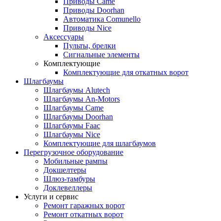
Приводы Came
Приводы Doorhan
Автоматика Comunello
Приводы Nice
Аксессуары
Пульты, брелки
Сигнальные элементы
Комплектующие
Комплектующие для откатных ворот
Шлагбаумы
Шлагбаумы Alutech
Шлагбаумы An-Motors
Шлагбаумы Came
Шлагбаумы Doorhan
Шлагбаумы Faac
Шлагбаумы Nice
Комплектующие для шлагбаумов
Перегрузочное оборудование
Мобильные рампы
Докшелтеры
Шлюз-тамбуры
Доклевеллеры
Услуги и сервис
Ремонт гаражных ворот
Ремонт откатных ворот