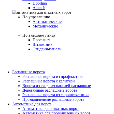
Doorhan
Alutech
По управлению
Автоматические
Механические
По внешнему виду
Профлист
Штакетник
Сэндвич-панели
Распашные ворота
Распашные ворота из профнастила
Распашные ворота с калиткой
Ворота из сэндвич панелей распашные
Деревянные распашные ворота
Распашные ворота из евроштакетника
Промышленные распашные ворота
Автоматика для ворот
Автоматика для откатных ворот
Автоматика для промышленных ворот