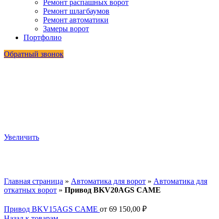
Ремонт распашных ворот
Ремонт шлагбаумов
Ремонт автоматики
Замеры ворот
Портфолио
Обратный звонок
Увеличить
Главная страница
»
Автоматика для ворот
»
Автоматика для
откатных ворот
»
Привод BKV20AGS CAME
Привод BKV15AGS CAME
от
69 150,00
₽
Назад к товарам