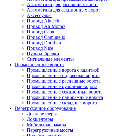
Автоматика для распашных ворот
Автоматика для секционных ворот
Аксессуары
Привод Alutech
Привод An-Motors
Привод Came
Привод Comunello
Привод Doorhan
Привод Nice
Пульты, брелки
Сигнальные элементы
Промышленные ворота
Промышленные ворота с калиткой
Промышленные подвесные ворота
Промышленные распашные ворота
Промышленные рулонные ворота
Промышленные секционные ворота
Промышленные панорамные ворота
Промышленные складные ворота
Перегрузочное оборудование
Доклевеллеры
Докшелтеры
Мобильные рампы
Перегрузочные мосты
Подъёмные столы