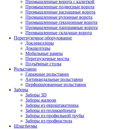
Промышленные ворота с калиткой
Промышленные подвесные ворота
Промышленные распашные ворота
Промышленные рулонные ворота
Промышленные секционные ворота
Промышленные панорамные ворота
Промышленные складные ворота
Перегрузочное оборудование
Доклевеллеры
Докшелтеры
Мобильные рампы
Перегрузочные мосты
Подъёмные столы
Рольставни
Гаражные рольставни
Антивандальные рольставни
Перфорированные рольставни
Заборы
Заборы 3D
Заборы жалюзи
Заборы из евроштакетника
Заборы из поликарбоната
Заборы из профильной трубы
Заборы из профнастила
Шлагбаумы