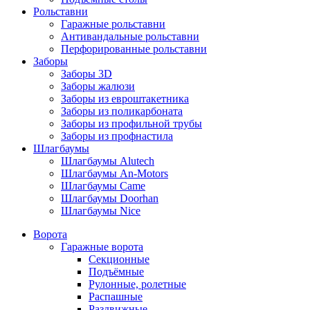
Рольставни
Гаражные рольставни
Антивандальные рольставни
Перфорированные рольставни
Заборы
Заборы 3D
Заборы жалюзи
Заборы из евроштакетника
Заборы из поликарбоната
Заборы из профильной трубы
Заборы из профнастила
Шлагбаумы
Шлагбаумы Alutech
Шлагбаумы An-Motors
Шлагбаумы Came
Шлагбаумы Doorhan
Шлагбаумы Nice
Ворота
Гаражные ворота
Секционные
Подъёмные
Рулонные, ролетные
Распашные
Раздвижные