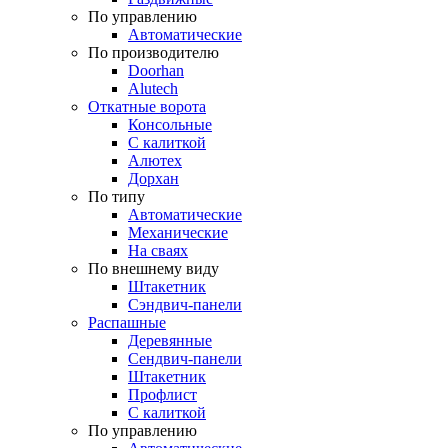
По управлению
Автоматические
По производителю
Doorhan
Alutech
Откатные ворота
Консольные
С калиткой
Алютех
Дорхан
По типу
Автоматические
Механические
На сваях
По внешнему виду
Штакетник
Сэндвич-панели
Распашные
Деревянные
Сендвич-панели
Штакетник
Профлист
С калиткой
По управлению