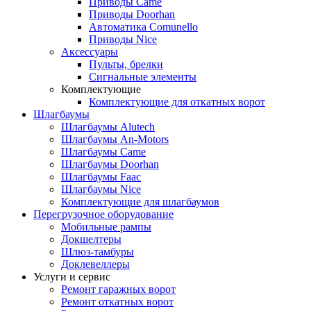
Приводы Came
Приводы Doorhan
Автоматика Comunello
Приводы Nice
Аксессуары
Пульты, брелки
Сигнальные элементы
Комплектующие
Комплектующие для откатных ворот
Шлагбаумы
Шлагбаумы Alutech
Шлагбаумы An-Motors
Шлагбаумы Came
Шлагбаумы Doorhan
Шлагбаумы Faac
Шлагбаумы Nice
Комплектующие для шлагбаумов
Перегрузочное оборудование
Мобильные рампы
Докшелтеры
Шлюз-тамбуры
Доклевеллеры
Услуги и сервис
Ремонт гаражных ворот
Ремонт откатных ворот