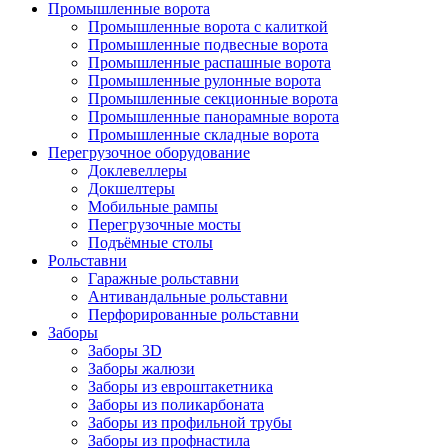
Промышленные ворота
Промышленные ворота с калиткой
Промышленные подвесные ворота
Промышленные распашные ворота
Промышленные рулонные ворота
Промышленные секционные ворота
Промышленные панорамные ворота
Промышленные складные ворота
Перегрузочное оборудование
Доклевеллеры
Докшелтеры
Мобильные рампы
Перегрузочные мосты
Подъёмные столы
Рольставни
Гаражные рольставни
Антивандальные рольставни
Перфорированные рольставни
Заборы
Заборы 3D
Заборы жалюзи
Заборы из евроштакетника
Заборы из поликарбоната
Заборы из профильной трубы
Заборы из профнастила