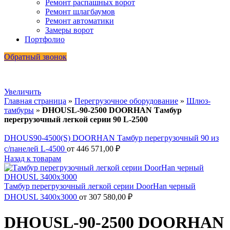
Ремонт распашных ворот
Ремонт шлагбаумов
Ремонт автоматики
Замеры ворот
Портфолио
Обратный звонок
Увеличить
Главная страница
»
Перегрузочное оборудование
»
Шлюз-
тамбуры
»
DHOUSL-90-2500 DOORHAN Тамбур
перегрузочный легкой серии 90 L-2500
DHOUS90-4500(S) DOORHAN Тамбур перегрузочный 90 из
с/панелей L-4500
от
446 571,00
₽
Назад к товарам
Тамбур перегрузочный легкой серии DoorHan черный
DHOUSL 3400х3000
от
307 580,00
₽
DHOUSL-90-2500 DOORHAN