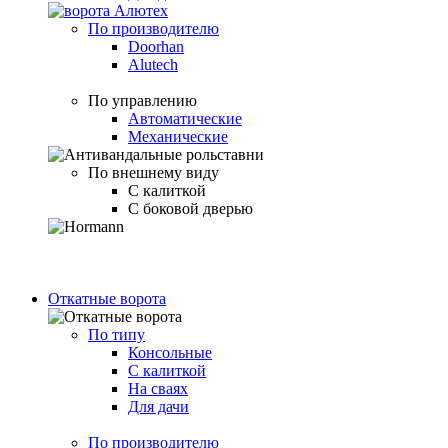
По производителю
Doorhan
Alutech
По управлению
Автоматические
Механические
По внешнему виду
С калиткой
С боковой дверью
Откатные ворота
По типу
Консольные
С калиткой
На сваях
Для дачи
По производителю