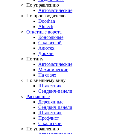
По управлению
Автоматические
По производителю
Doorhan
Alutech
Откатные ворота
Консольные
С калиткой
Алютех
Дорхан
По типу
Автоматические
Механические
На сваях
По внешнему виду
Штакетник
Сэндвич-панели
Распашные
Деревянные
Сендвич-панели
Штакетник
Профлист
С калиткой
По управлению