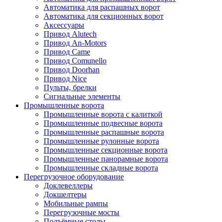
Автоматика для распашных ворот
Автоматика для секционных ворот
Аксессуары
Привод Alutech
Привод An-Motors
Привод Came
Привод Comunello
Привод Doorhan
Привод Nice
Пульты, брелки
Сигнальные элементы
Промышленные ворота
Промышленные ворота с калиткой
Промышленные подвесные ворота
Промышленные распашные ворота
Промышленные рулонные ворота
Промышленные секционные ворота
Промышленные панорамные ворота
Промышленные складные ворота
Перегрузочное оборудование
Доклевеллеры
Докшелтеры
Мобильные рампы
Перегрузочные мосты
Подъёмные столы