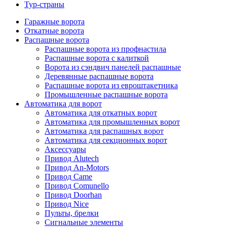
Тур-страны
Гаражные ворота
Откатные ворота
Распашные ворота
Распашные ворота из профнастила
Распашные ворота с калиткой
Ворота из сэндвич панелей распашные
Деревянные распашные ворота
Распашные ворота из евроштакетника
Промышленные распашные ворота
Автоматика для ворот
Автоматика для откатных ворот
Автоматика для промышленных ворот
Автоматика для распашных ворот
Автоматика для секционных ворот
Аксессуары
Привод Alutech
Привод An-Motors
Привод Came
Привод Comunello
Привод Doorhan
Привод Nice
Пульты, брелки
Сигнальные элементы