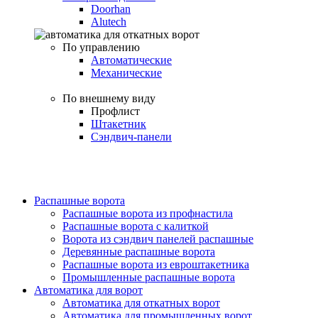
Doorhan
Alutech
По управлению
Автоматические
Механические
По внешнему виду
Профлист
Штакетник
Сэндвич-панели
Распашные ворота
Распашные ворота из профнастила
Распашные ворота с калиткой
Ворота из сэндвич панелей распашные
Деревянные распашные ворота
Распашные ворота из евроштакетника
Промышленные распашные ворота
Автоматика для ворот
Автоматика для откатных ворот
Автоматика для промышленных ворот