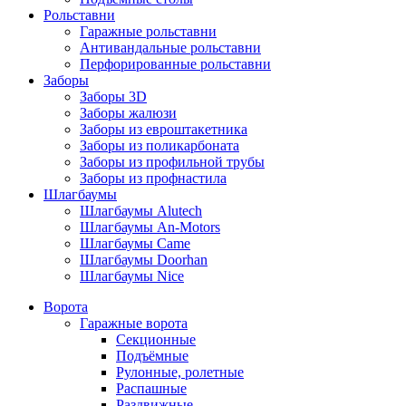
Рольставни
Гаражные рольставни
Антивандальные рольставни
Перфорированные рольставни
Заборы
Заборы 3D
Заборы жалюзи
Заборы из евроштакетника
Заборы из поликарбоната
Заборы из профильной трубы
Заборы из профнастила
Шлагбаумы
Шлагбаумы Alutech
Шлагбаумы An-Motors
Шлагбаумы Came
Шлагбаумы Doorhan
Шлагбаумы Nice
Ворота
Гаражные ворота
Секционные
Подъёмные
Рулонные, ролетные
Распашные
Раздвижные